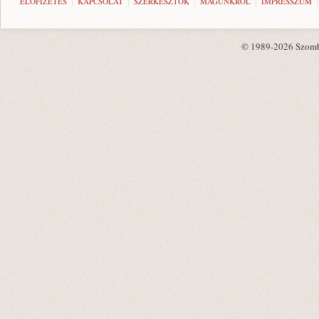
ELŐFIZETÉS
KAPCSOLAT
SZERKESZTŐK
MAGUNKRÓL
IMPRESSZUM
© 1989-2026 Szombat