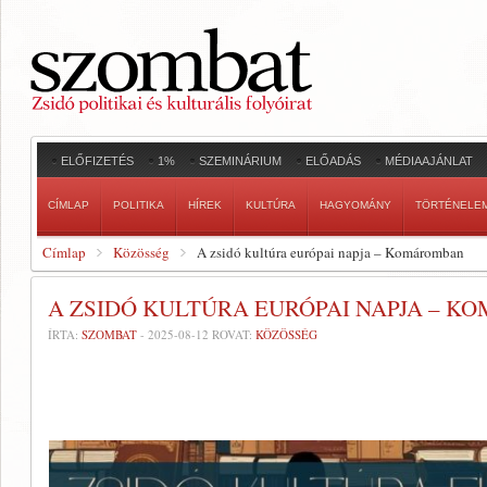
ELŐFIZETÉS
1%
SZEMINÁRIUM
ELŐADÁS
MÉDIAAJÁNLAT
CÍMLAP
POLITIKA
HÍREK
KULTÚRA
HAGYOMÁNY
TÖRTÉNELE
Címlap
Közösség
A zsidó kultúra európai napja – Komáromban
A ZSIDÓ KULTÚRA EURÓPAI NAPJA – 
ÍRTA:
SZOMBAT
-
2025-08-12
ROVAT:
KÖZÖSSÉG