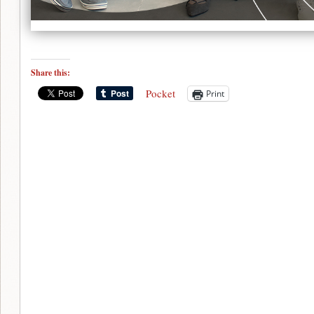
Share this:
Pocket
Print