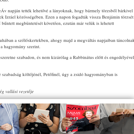
Áv napján tették lehetővé a lányoknak, hogy bármely törzsből bárkivel
ek Izráel közösségében. Ezen a napon fogadták vissza Benjámin törzsét
bűntett megbüntetését követően, ezután már velük is lehetett
 ruhában a szőlőskertekben, ahogy majd a megváltás napjaiban táncolna
 a hagyomány szerint.
 szeretne szabadon, és nem kizárólag a Rabbinátus előtt és engedélyével
 szabadság költőjénél, Petőfinél, úgy a zsidó hagyományban is
g vallási vezetője