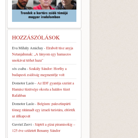
HOZZÁSZÓLÁSOK
Eva Mihály Amichay
-
Elrabolt túsz anyja
Netanjahunak: „A lányom egy hamaszos
unokával térhet haza”
sós csaba
-
Szakály Sándor: Horthy a
budapesti zsidóság megmentője volt
Domotor Laslo
-
Az IDF gyanúja szerint a
Hamász tüzérsége okozta a halálos tüzet
Rafahban
Domotor Laslo
-
Belgium: palesztinpárti
tömeg rátámadt egy izraeli turistára, eltörték
az állkapcsát
Gavriel Zeevi
-
Sáptól a gízai piramisokig –
125 éve született Benamy Sándor