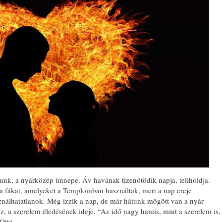
nk, a nyárközép ünnepe. Áv havának tizenötödik napja, teliholdja.
 a fákat, amelyeket a Templomban használtak, mert a nap ereje
sználhatatlanok. Még izzik a nap, de már hátunk mögött van a nyár
űz, a szerelem éledésének ideje. “Az idő nagy hamis, mint a szerelem is,
Ottó.