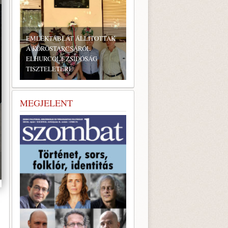
EMLÉKTÁBLÁT ÁLLÍTOTTAK
A KÖRÖSTARCSÁRÓL
ELHURCOLT ZSIDÓSÁG
TISZTELETÉRE
MEGJELENT