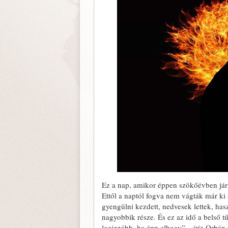
Ez a nap, amikor éppen szökőévben járu
Ettől a naptól fogva nem vágták már ki
gyengülni kezdett, nedvesek lettek, ha
nagyobbik része. És ez az idő a belső t
legizzóbb, ha épp elhagy” – írja Orbán 