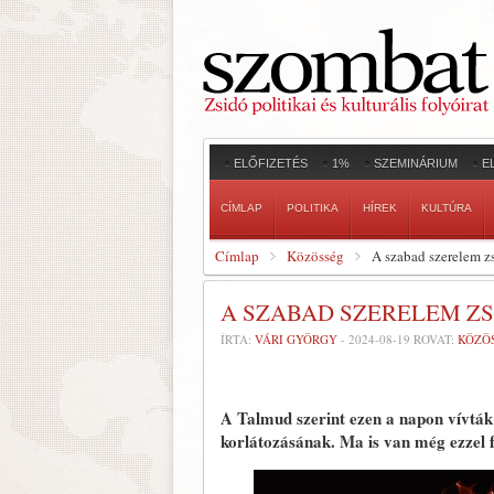
ELŐFIZETÉS
1%
SZEMINÁRIUM
E
CÍMLAP
POLITIKA
HÍREK
KULTÚRA
Címlap
Közösség
A szabad szerelem 
A SZABAD SZERELEM ZS
ÍRTA:
VÁRI GYÖRGY
-
2024-08-19
ROVAT:
KÖZÖ
A Talmud szerint ezen a napon vívták 
korlátozásának. Ma is van még ezzel 