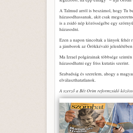
A Talmud arról is beszámol, hogy Tu be
házasodhassanak, akit csak megszeretn
is a zsidó nép közösségébe egy szörnyű 
házasodni.
Ezen a napon táncoltak a lányok fehér
a jámborok az Örökkévaló jelenlétében
Ma Izrael polgárainak többsége szintén
házasodhatni egy friss kutatás szerint.
Szabadság és szerelem, ahogy a magyar
elválaszthatatlanok.
A szerző a Bét Orim reformzsidó közössé