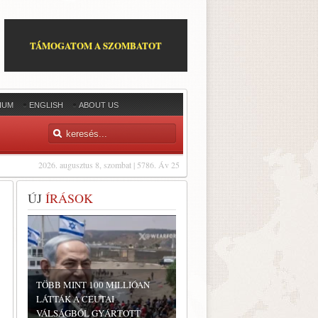
TÁMOGATOM A SZOMBATOT
IUM
ENGLISH
ABOUT US
2026. augusztus 8, szombat | 5786. Áv 25
ÚJ
ÍRÁSOK
TÖBB MINT 100 MILLIÓAN
LÁTTÁK A CEUTAI
VÁLSÁGBÓL GYÁRTOTT