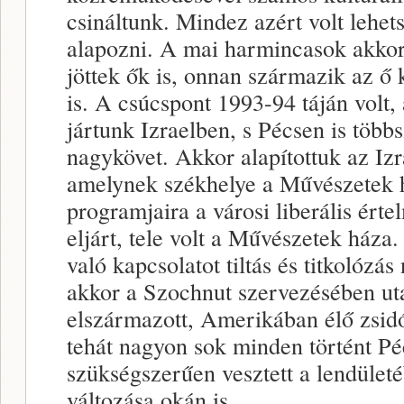
csináltunk. Mindez azért volt lehet
alapozni. A mai harmincasok akkor
jöttek ők is, onnan származik az ő 
is. A csúcspont 1993-94 táján volt,
jártunk Izraelben, s Pécsen is többsz
nagykövet. Akkor alapítottuk az Izra
amelynek székhelye a Művészetek 
programjaira a városi liberális érte
eljárt, tele volt a Művészetek háza.
való kapcsolatot tiltás és titkolózás
akkor a Szochnut szervezésében uta
elszármazott, Amerikában élő zsid
tehát nagyon sok minden történt Pé
szükségszerűen vesztett a lendület
változása okán is.