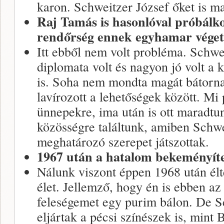
karon. Schweitzer József őket is ma
Raj Tamás is hasonlóval próbálko
rendőrség ennek egyhamar véget 
Itt ebből nem volt probléma. Schwe
diplomata volt és nagyon jó volt a 
is. Soha nem mondta magát bátorn
lavírozott a lehetőségek között. Mi 
ünnepekre, ima után is ott maradtu
közösségre találtunk, amiben Schwe
meghatározó szerepet játszottak.
1967 után a hatalom bekeményítet
Nálunk viszont éppen 1968 után élt
élet. Jellemző, hogy én is ebben a
feleségemet egy purim bálon. De S
eljártak a pécsi színészek is, mint