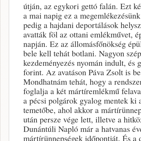
útján, az egykori gettó falán. Ezt 
a mai napig ez a megemlékezésünk 
pedig a hajdani deportálások helys
avatták föl az ottani emlékművet, 
napján. Ez az állomásfőnökség épüle
bele kell tehát botlani. Nagyon szé
kezdeményezés nyomán indult, és gyű
forint. Az avatáson Páva Zsolt is b
Mondhatnám tehát, hogy a rendszerv
foglalja a két mártíremlékmű fela
a pécsi polgárok gyalog mentek ki a
temetőbe, ahol akkor a mártírünnep
után persze vége lett, illetve a hit
Dunántúli Napló már a hatvanas éve
mártírünnepségek időpontját. És a 