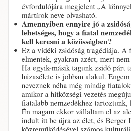
évfordulójára megjelent „A könnye
mártírok neve olvasható.
Amennyiben ennyire jó a zsidósá
lehetséges, hogy a fiatal nemzedé
kell keresni a közösségben?
Ez a vidéki zsidóság tragédiája. A 
elmentek, gyakran azért, mert nem 
Ha egyik-másik tagunk zsidó párt ta
házasélete is jobban alakul. Engem 
neveznek néha még mindig fiatalok
amikor a hitközségi vezetés megújul
fiatalabb nemzedékhez tartoztunk, k
Én magam ekkor vállaltam el az ale
indult itt be újra az élet, és Berger
közreműködésével számos kulturáli