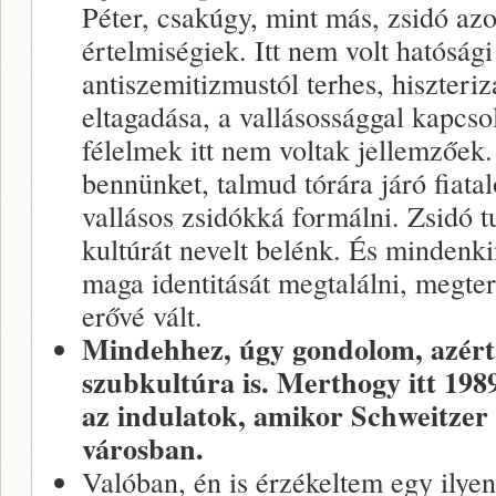
Péter, csakúgy, mint más, zsidó az
értelmiségiek. Itt nem volt hatósági
antiszemitizmustól terhes, hiszteriz
eltagadása, a vallásossággal kapcso
félelmek itt nem voltak jellemzőek
bennünket, talmud tórára járó fiatal
vallásos zsidókká formálni. Zsidó t
kultúrát nevelt belénk. És mindenki
maga identitását megtalálni, megt
erővé vált.
Mindehhez, úgy gondolom, azért k
szubkultúra is. Merthogy itt 198
az indulatok, amikor Schweitzer
városban.
Valóban, én is érzékeltem egy ilye