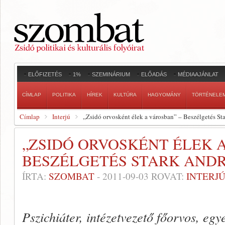
ELŐFIZETÉS
1%
SZEMINÁRIUM
ELŐADÁS
MÉDIAAJÁNLAT
CÍMLAP
POLITIKA
HÍREK
KULTÚRA
HAGYOMÁNY
TÖRTÉNELE
Címlap
Interjú
„Zsidó orvosként élek a városban” – Beszélgetés St
„ZSIDÓ ORVOSKÉNT ÉLEK A
BESZÉLGETÉS STARK AND
ÍRTA:
SZOMBAT
-
2011-09-03
ROVAT:
INTERJ
Pszichiáter, intézetvezető főorvos, eg