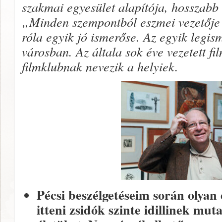
szakmai egyesület alapítója, hosszabb 
„Minden szempontból eszmei vezetője
róla egyik jó ismerőse. Az egyik legis
városban. Az általa sok éve vezetett fi
filmklubnak nevezik a helyiek.
Pécsi beszélgetéseim során olyan
itteni zsidók szinte idillinek mut