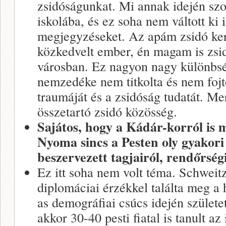
zsidóságunkat. Mi annak idején sz
iskolába, és ez soha nem váltott ki 
megjegyzéseket. Az apám zsidó ker
közkedvelt ember, én magam is zsid
városban. Ez nagyon nagy különbsé
nemzedéke nem titkolta és nem fojt
traumáját és a zsidóság tudatát. Me
összetartó zsidó közösség.
Sajátos, hogy a Kádár-korról is m
Nyoma sincs a Pesten oly gyakori
beszervezett tagjairól, rendőrség
Ez itt soha nem volt téma. Schweit
diplomáciai érzékkel találta meg a
as demográfiai csúcs idején születe
akkor 30-40 pesti fiatal is tanult az 