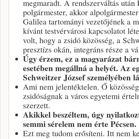
megmaradt. A rendszerváltás után 
polgármester, akkor alpolgármester)
Galilea tartományi vezetőjének a m
kívánt testvérvárosi kapcsolatot lét
volt, hogy a zsidó közösség, a Schwe
presztízs okán, integráns része a v
Úgy érzem, ez a magyarázat bár
esetében megállná a helyét. Az e
Schweitzer József személyében l
Ami nem jelentéktelen. Ő közösségt
zsidóságnak a város egyetemi értelm
szerzett.
Akikkel beszéltem, úgy nyilatkoz
semmi sérelem nem érte Pécsen.
Ezt meg tudom erősíteni. Itt nem kel