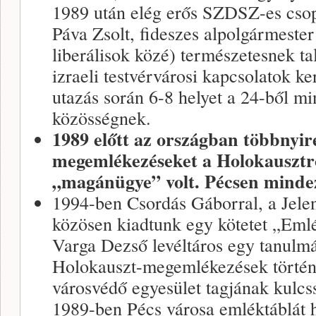
1989 után elég erős SZDSZ-es csopo
Páva Zsolt, fideszes alpolgármester
liberálisok közé) természetesnek tal
izraeli testvérvárosi kapcsolatok k
utazás során 6-8 helyet a 24-ből min
közösségnek.
1989 előtt az országban többnyir
megemlékezéseket a Holokausztról
„magánügye” volt. Pécsen minde
1994-ben Csordás Gáborral, a Jelen
közösen kiadtunk egy kötetet „Em
Varga Dezső levéltáros egy tanulm
Holokauszt-megemlékezések történe
városvédő egyesület tagjának kulcs
1989-ben Pécs városa emléktáblát h