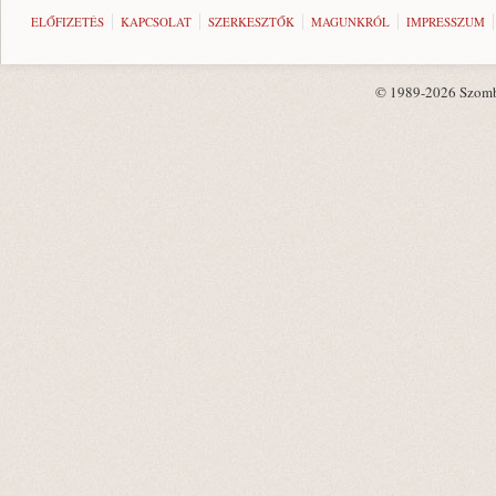
ELŐFIZETÉS
KAPCSOLAT
SZERKESZTŐK
MAGUNKRÓL
IMPRESSZUM
© 1989-2026 Szombat