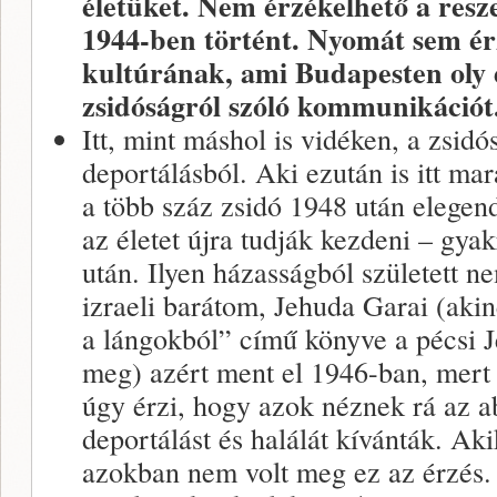
életüket. Nem érzékelhető a res
1944-ben történt. Nyomát sem é
kultúrának, ami Budapesten oly 
zsidóságról szóló kommunikációt
Itt, mint máshol is vidéken, a zsidó
deportálásból. Aki ezután is itt ma
a több száz zsidó 1948 után elegend
az életet újra tudják kezdeni – gyak
után. Ilyen házasságból született 
izraeli barátom, Jehuda Garai (aki
a lángokból” című könyve a pécsi J
meg) azért ment el 1946-ban, mert 
úgy érzi, hogy azok néznek rá az a
deportálást és halálát kívánták. Aki
azokban nem volt meg ez az érzés.