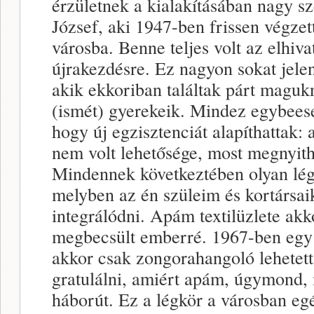
érzületnek a kialakításában nagy sz
József, aki 1947-ben frissen végzett
városba. Benne teljes volt az elhiva
újrakezdésre. Ez nagyon sokat jele
akik ekkoriban találtak párt maguk
(ismét) gyerekeik. Mindez egybeese
hogy új egzisztenciát alapíthattak:
nem volt lehetősége, most megnyithat
Mindennek következtében olyan légk
melyben az én szüleim és kortársai
integrálódni. Apám textilüzlete ak
megbecsült emberré. 1967-ben egy h
akkor csak zongorahangoló lehetet
gratulálni, amiért apám, úgymond,
háborút. Ez a légkör a városban eg