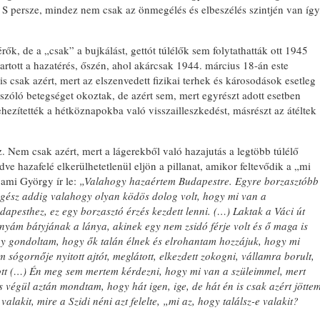
. S persze, mindez nem csak az önmegélés és elbeszélés szintjén van így
ők, de a „csak” a bujkálást, gettót túlélők sem folytathatták ott 1945
rtott a hazatérés, őszén, ahol akárcsak 1944. március 18-án este
s csak azért, mert az elszenvedett fizikai terhek és károsodások esetleg
 szóló betegséget okoztak, de azért sem, mert egyrészt adott esetben
ezítették a hétköznapokba való visszailleszkedést, másrészt az átéltek
 Nem csak azért, mert a lágerekből való hazajutás a legtöbb túlélő
e hazafelé elkerülhetetlenül eljön a pillanat, amikor feltevődik a „mi
, ami György ír le:
„Valahogy hazaértem Budapestre. Egyre borzasztóbb
 egész addig valahogy olyan ködös dolog volt, hogy mi van a
pesthez, ez egy borzasztó érzés kezdett lenni. (…) Laktak a Váci út
anyám bátyjának a lánya, akinek egy nem zsidó férje volt és ő maga is
ogy gondoltam, hogy ők talán élnek és elrohantam hozzájuk, hogy mi
ógornője nyitott ajtót, meglátott, elkezdett zokogni, vállamra borult,
ott (…) Én meg sem mertem kérdezni, hogy mi van a szüleimmel, mert
és végül aztán mondtam, hogy hát igen, ige, de hát én is csak azért jötte
lakit, mire a Szidi néni azt felelte, „mi az, hogy találsz-e valakit?