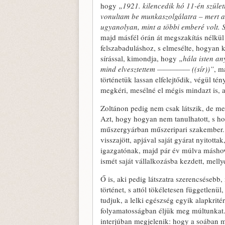
hogy
„1921. kilencedik hó 11-én szület
vonultam be munkaszolgálatra – mert az
ugyanolyan, mint a többi emberé volt.
majd másfél órán át megszakítás nélkül
felszabaduláshoz, s elmesélte, hogyan k
sírással, kimondja, hogy
„hála isten a
mind elvesztettem ————— ((sír))”
, m
történetük lassan elfelejtődik, végül té
megkéri, mesélné el mégis mindazt is, a
Zoltánon pedig nem csak látszik, de meg
Azt, hogy hogyan nem tanulhatott, s hog
műszergyárban műszeripari szakember. M
visszajött, apjával saját gyárat nyitotta
igazgatónak, majd pár év múlva máshov
ismét saját vállalkozásba kezdett, mellye
Ő is, aki pedig látszatra szerencsésebb,
történet, s attól tökéletesen függetlenül
tudjuk, a lelki egészség egyik alapkrité
folyamatosságban éljük meg múltunkat. S
interjúban megjelenik: hogy a soában 