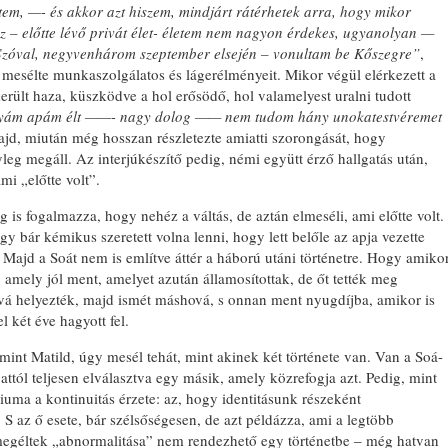
tem, —- és akkor azt hiszem, mindjárt rátérhetek arra, hogy mikor
 – előtte lévő privát élet- életem nem nagyon érdekes, ugyanolyan —
 Szóval, negyvenhárom szeptember elsején – vonultam be Kőszegre”
,
 mesélte munkaszolgálatos és lágerélményeit. Mikor végül elérkezett a
erült haza, küszködve a hol erősödő, hol valamelyest uralni tudott
nyám apám élt ——- nagy dolog —— nem tudom hány unokatestvéremet
ajd, miután még hosszan részletezte amiatti szorongását, hogy
nyleg megáll. Az interjúkészítő pedig, némi együtt érző hallgatás után,
mi „előtte volt”.
 is fogalmazza, hogy nehéz a váltás, de aztán elmeséli, ami előtte volt.
y bár kémikus szeretett volna lenni, hogy lett belőle az apja vezette
ajd a Soát nem is említve áttér a háború utáni történetre. Hogy amiko
k, amely jól ment, amelyet azután államosítottak, de őt tették meg
á helyezték, majd ismét máshová, s onnan ment nyugdíjba, amikor is
l két éve hagyott fel.
 mint Matild, úgy mesél tehát, mint akinek két története van. Van a Soá-
, attól teljesen elválasztva egy másik, amely közrefogja azt. Pedig, mint
riuma a kontinuitás érzete: az, hogy identitásunk részeként
 az ő esete, bár szélsőségesen, de azt példázza, ami a legtöbb
megéltek „abnormalitása” nem rendezhető egy történetbe ‒ még hatvan