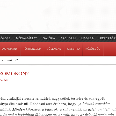
LŐADÁS
MÉDIAAJÁNLAT
GALÉRIA
ARCHÍVUM
MAGAZIN
REPERTÓR
HAGYOMÁNY
TÖRTÉNELEM
VÉLEMÉNY
GASZTRO
KÖZÖSSÉG
et a romokon?
A ROMOKON?
AUSZT
ész családját elvesztette, szülei, nagyszülei, testvére és sok egyéb
átyja élte csak túl. Ráadásul arra ért haza, hogy
„a házunk romokba
ináltak.
Minden
kifosztva, a bútorok, a ruhaneműk, az üzlet, ami teli vol
, és ami a legjobban fájt nekem az, az volt, hogy az üzlet közepén oda