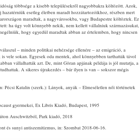
idóság többsége a kisebb településekről nagyobbakra költözött. Azok,
j hazatérniük esetleg életben maradt hozzátartozóikhoz, részben mert
gyarországon maradtak, a nagyvárosokba, vagy Budapestre költöztek. Ez
ett: ha úgy volt könnyebb nekik, nem kellett vállalniuk származásukat,
 megélniük, hogy egyedül maradtak abban az értelemben, hogy nincsen
 válaszul ‒ minden politikai nehézsége ellenére ‒ az emigráció, a
tek is vele sokan. Egyesek oda mentek, ahol könnyebben tarthatták távol
ban vállalhatták azt. De, mint Göran apjának példája is jól mutatja, a
udhattak. A sikeres újrakezdés – bár ilyen is van – sokszor mégis
n: Pécsi Katalin (szerk.): Lányok, anyák – Elmeséletlen női történetek
caust gyermekei, Ex Libris Kiadó, Budapest, 1995
úton Auschwitzból, Park kiadó, 2018
nt és sunyi antiszemitizmus, in: Szombat 2018-06-16.