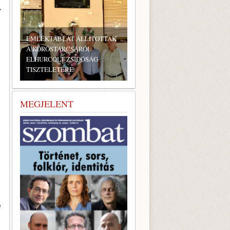
,
BONYHÁDI ZSIDÓ NAPOK
MEGJELENT
m