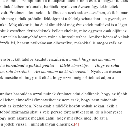
k ‒ s ebből a szempontból a budapesti túlélők nem csak a magyar túlélők
adtak életben rokonaik, barátaik, nyolcvan évesen úgy tekintettek
 volt. Értelmet adott neki ‒ különösen azoknak az esetében, akik hamar
alább meg tudták próbálni feldolgozni a feldolgozhatatlant ‒ a gyerek, az
nka. Még akkor is, ha éjjel álmukból még évtizedek múltával is a láger
sokuk esetében évtizedeknek kellett eltelnie, mire egyszer csak eljött az
r az talán könnyebbé tette volna a hurcolt terhet. Amikor képessé válta
ézzék fel, hanem nyilvánosan elbeszélve, másokkal is megosszák az
vensbrücköt túlélve kezdetben
„
dac
ára annak hogy azt mondtam
t a
borzalmat
a
pok
lok
pok
lát —
túlélő
elmesélje. — Hogy ez
soha
am róla beszélni. – Azt mondtam
ne
kérdezzetek.”
. Nyolcvan évesen
ek mesélte el, hogy mit élt át, hogy ezzel mégis értelmet adjon a
nihoz hasonlóan azzal tudnak értelmet adni életüknek, hogy az ifjabb
hol lehet, elmesélni élményeiket ez nem csak, hogy nem mindenki
lt az kezdetben. Nem csak a túlélők között voltak sokan, akik a
 többé származásukat, s vele persze történetüket sem, de a környezet
hogy nem akarták meghallgatni, hogy mit éltek meg, de azt a
n jöttek vissza”, mint ahányan elmentek.
[4]