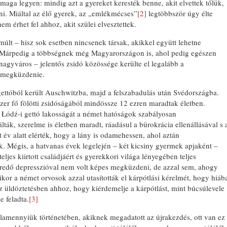
ga legyen: mindig azt a gyereket keresték benne, akit elvettek tőlük,
ni. Miáltal az élő gyerek, az „emlékmécses”
[2]
legtöbbször úgy élte
m érhet fel ahhoz, akit szülei elvesztettek.
 múlt ‒ hisz sok esetben nincsenek társak, akikkel együtt lehetne
 Márpedig a többségnek még Magyarországon is, ahol pedig egészen
agyváros – jelentős zsidó közössége kerülte el legalább a
tt megküzdenie.
gettóból került Auschwitzba, majd a felszabadulás után Svédországba.
er fő fölötti zsidóságából mindössze 12 ezren maradtak életben.
a Łódź-i gettó lakosságát a német hatóságok szabályosan
lták, szerelme is életben maradt, ráadásul a bürokrácia ellenállásával s 
 év alatt elérték, hogy a lány is odamehessen, ahol aztán
k. Mégis, a hatvanas évek legelején – két kicsiny gyermek apjaként –
ljes kiirtott családjáért és gyerekkori világa lényegében teljes
l eredő depresszióval nem volt képes megküzdeni, de azzal sem, ahogy
mikor a német orvosok azzal utasították el kárpótlási kérelmét, hogy hiáb
z üldöztetésben ahhoz, hogy kiérdemelje a kárpótlást, mint búcsúlevele
e feladta.
[3]
Valamennyiük történetében, akiknek megadatott az újrakezdés, ott van ez