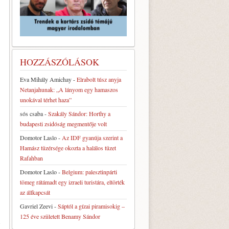
HOZZÁSZÓLÁSOK
Eva Mihály Amichay
-
Elrabolt túsz anyja
Netanjahunak: „A lányom egy hamaszos
unokával térhet haza”
sós csaba
-
Szakály Sándor: Horthy a
budapesti zsidóság megmentője volt
Domotor Laslo
-
Az IDF gyanúja szerint a
Hamász tüzérsége okozta a halálos tüzet
Rafahban
Domotor Laslo
-
Belgium: palesztinpárti
tömeg rátámadt egy izraeli turistára, eltörték
az állkapcsát
Gavriel Zeevi
-
Sáptól a gízai piramisokig –
125 éve született Benamy Sándor
n