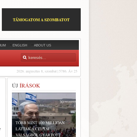
TÁMOGATOM A SZOMBATOT
IUM
ENGLISH
ABOUT US
2026. augusztus 8, szombat | 5786. Áv 25
ÚJ
ÍRÁSOK
TÖBB MINT 100 MILLIÓAN
t
LÁTTÁK A CEUTAI
VÁLSÁGBÓL GYÁRTOTT