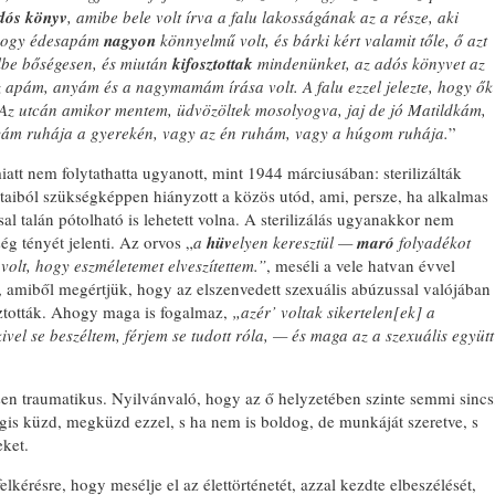
dós könyv
, amibe bele volt írva a falu lakosságának az a része, aki
, hogy édesapám
nagyon
könnyelmű volt, és bárki kért valamit tőle, ő azt
telbe bőségesen, és miután
kifosztottak
mindenünket, az adós könyvet az
az apám, anyám és a nagymamám írása volt. A falu ezzel jelezte, hogy ők
 Az utcán amikor mentem, üdvözöltek mosolyogva, jaj de jó Matildkám,
anyám ruhája a gyerekén, vagy az én ruhám, vagy a húgom ruhája.
”
att nem folytathatta ugyanott, mint 1944 márciusában: sterilizálták
taiból szükségképpen hiányzott a közös utód, ami, persze, ha alkalmas
sal talán pótolható is lehetett volna. A sterilizálás ugyanakkor nem
ég tényét jelenti. Az orvos „
a
hüv
elyen keresztül —
maró
folyadékot
volt, hogy eszméletemet elveszítettem.”
, meséli a vele hatvan évvel
n, amiből megértjük, hogy az elszenvedett szexuális abúzussal valójában
sztották. Ahogy maga is fogalmaz,
„azér’ voltak sikertelen[ek] a
kivel se beszéltem, férjem se tudott róla, — és maga az a szexuális együtt
sen traumatikus. Nyilvánvaló, hogy az ő helyzetében szinte semmi sincs
égis küzd, megküzd ezzel, s ha nem is boldog, de munkáját szeretve, s
eket.
felkérésre, hogy mesélje el az élettörténetét, azzal kezdte elbeszélését,