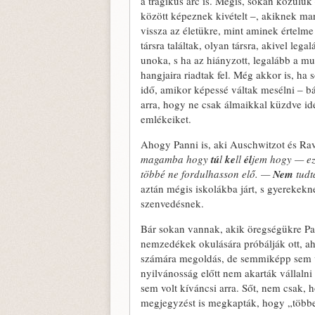
a tragikus arc is. Mégis, sokan közülü
között képeznek kivételt ‒, akiknek mar
vissza az életükre, mint aminek értelme
társra találtak, olyan társra, akivel leg
unoka, s ha az hiányzott, legalább a mu
hangjaira riadtak fel. Még akkor is, ha 
idő, amikor képessé váltak mesélni ‒ bá
arra, hogy ne csak álmaikkal küzdve id
emlékeiket.
Ahogy Panni is, aki Auschwitzot és Ra
magamba hogy
tú
l
ke
ll
él
jem hogy — ez
többé ne fordulhasson elő. —
Nem
tudt
aztán mégis iskolákba járt, s gyerekekn
szenvedésnek.
Bár sokan vannak, akik öregségükre Pan
nemzedékek okulására próbálják ott, a
számára megoldás, de semmiképp sem vo
nyilvánosság előtt nem akarták vállalni
sem volt kíváncsi arra. Sőt, nem csak, 
megjegyzést is megkapták, hogy „többe