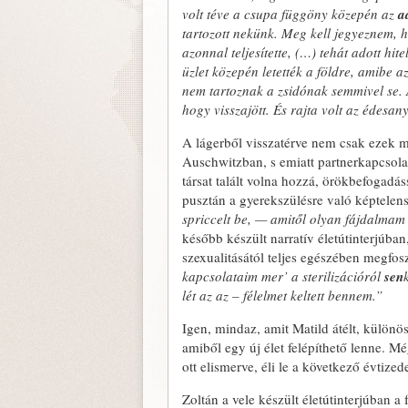
volt téve a csupa függöny közepén az
a
tartozott nekünk. Meg kell jegyeznem
azonnal teljesítette, (…) tehát adott hi
üzlet közepén letették a földre, amibe 
nem tartoznak a zsidónak semmivel se.
hogy visszajött. És rajta volt az édes
A lágerből visszatérve nem csak ezek mi
Auschwitzban, s emiatt partnerkapcsola
társat talált volna hozzá, örökbefogadás
pusztán a gyerekszülésre való képtelens
spriccelt be, — amitől olyan fájdalmam 
később készült narratív életútinterjúba
szexualitásától teljes egészében megfo
kapcsolataim mer’ a sterilizációról
sen
lét az az – félelmet keltett bennem.”
Igen, mindaz, amit Matild átélt, különö
amiből egy új élet felépíthető lenne. M
ott elismerve, éli le a következő évtized
Zoltán a vele készült életútinterjúban a 