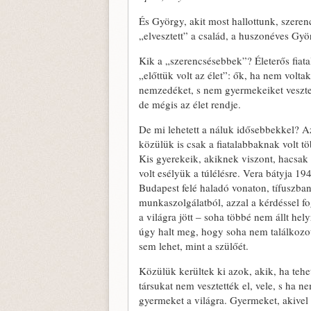
És György, akit most hallottunk, szere
„elvesztett” a család, a huszonéves Györ
Kik a „szerencsésebbek”? Életerős fiata
„előttük volt az élet”: ők, ha nem volta
nemzedéket, s nem gyermekeiket veszte
de mégis az élet rendje.
De mi lehetett a náluk idősebbekkel? Az
közülük is csak a fiatalabbaknak volt tö
Kis gyerekeik, akiknek viszont, hacsak 
volt esélyük a túlélésre. Vera bátyja 1
Budapest felé haladó vonaton, tífuszban.
munkaszolgálatból, azzal a kérdéssel f
a világra jött ‒ soha többé nem állt hely
úgy halt meg, hogy soha nem találkozot
sem lehet, mint a szülőét.
Közülük kerültek ki azok, akik, ha tehe
társukat nem vesztették el, vele, s ha n
gyermeket a világra. Gyermeket, akivel 