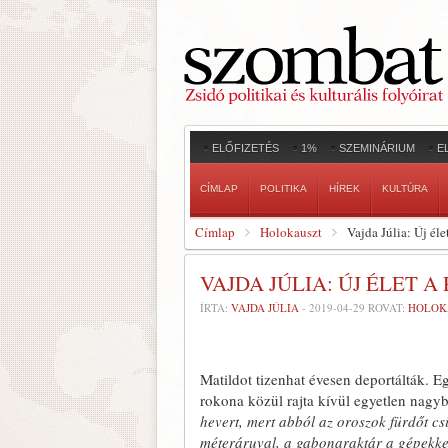
ELŐFIZETÉS
1%
SZEMINÁRIUM
E
CÍMLAP
POLITIKA
HÍREK
KULTÚRA
Címlap
Holokauszt
Vajda Júlia: Új él
VAJDA JÚLIA: ÚJ ÉLET 
ÍRTA:
VAJDA JÚLIA
-
2019-04-29
ROVAT:
HOLOK
Matildot tizenhat évesen deportálták. Eg
rokona közül rajta kívül egyetlen nagyb
hevert, mert abból az oroszok fürdőt cs
méteráruval, a gabonaraktár a gépekkel