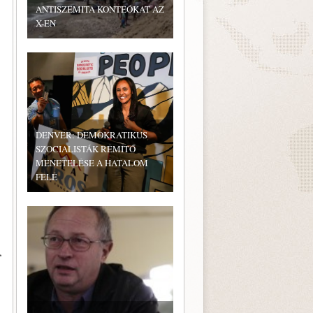
ANTISZEMITA KONTEÓKAT AZ
X-EN
DENVER: DEMOKRATIKUS
SZOCIALISTÁK RÉMÍTŐ
MENETELÉSE A HATALOM
FELÉ
,