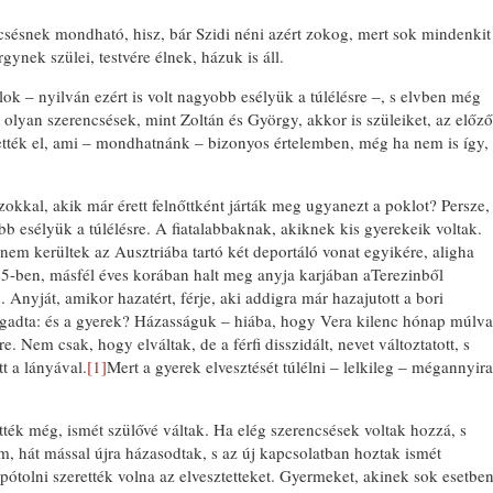
ncsésnek mondható, hisz, bár Szidi néni azért zokog, mert sok mindenkit
gynek szülei, testvére élnek, házuk is áll.
lok ‒ nyilván ezért is volt nagyobb esélyük a túlélésre ‒, s elvben még
k olyan szerencsések, mint Zoltán és György, akkor is szüleiket, az előző
tték el, ami ‒ mondhatnánk ‒ bizonyos értelemben, még ha nem is így,
okkal, akik már érett felnőttként járták meg ugyanezt a poklot? Persze,
bb esélyük a túlélésre. A fiatalabbaknak, akiknek kis gyerekeik voltak.
nem kerültek az Ausztriába tartó két deportáló vonat egyikére, aligha
945-ben, másfél éves korában halt meg anyja karjában aTerezinből
 Anyját, amikor hazatért, férje, aki addigra már hazajutott a bori
ogadta: és a gyerek? Házasságuk ‒ hiába, hogy Vera kilenc hónap múlva
re. Nem csak, hogy elváltak, de a férfi disszidált, nevet változtatott, s
t a lányával.
[1]
Mert a gyerek elvesztését túlélni ‒ lelkileg ‒ mégannyira
tték még, ismét szülővé váltak. Ha elég szerencsések voltak hozzá, s
em, hát mással újra házasodtak, s az új kapcsolatban hoztak ismét
pótolni szerették volna az elvesztetteket. Gyermeket, akinek sok esetbe