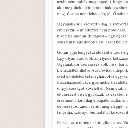
aztán nem tudták megengedni, hogy önma
akit megöltek, akit nem tudtak hazahoz
meg, ő soha nem lehet elég jó. Ő soha ne
Ugyanakkor a szétvert világ, a szétvert
emlékezni – mindezzel nem pótolható.
kivételes módon Budapest – egy egész n
szisztematikus deportálást, ezzel kelle
Göran apja lengyel zsidóként a Łódź-i 
Egy olyan városból, amelynek kétszázez
Ugyanakkor szerencsés volt, hisz, bár 
kiéheztették,illetve Auschwitzba deportá
svéd előítéletekkel megharcolva egy-két
összeházasodtak, s gyermekeik születte
öngyilkosságot követett el. Nem csak a te
eltűnéséért viselt gyásszal, az ezekbő
érzelmeit a külvilág elbagatellizálta: a
depressziós, „nem sérült meg eléggé” a
tanúsítja, szörnyű bűntudattal küzdve, d
Persze, ez a történetek tragikus arca. 