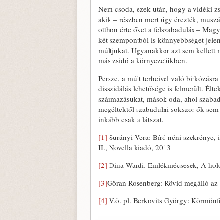
Nem csoda, ezek után, hogy a vidéki zs
akik ‒ részben mert úgy érezték, muszá
otthon érte őket a felszabadulás ‒ Ma
két szempontból is könnyebbséget jelent
múltjukat. Ugyanakkor azt sem kellett
más zsidó a környezetükben.
Persze, a múlt terheivel való birkózásra
disszidálás lehetősége is felmerült. Él
származásukat, mások oda, ahol szabadab
megéltektől szabadulni sokszor ők sem t
inkább csak a látszat.
[1]
Surányi Vera: Bíró néni szekrénye, i
II., Novella kiadó, 2013
[2]
Dina Wardi: Emlékmécsesek, A holo
[3]
Göran Rosenberg: Rövid megálló az 
[4]
V.ö. pl. Berkovits György: Körmönfo