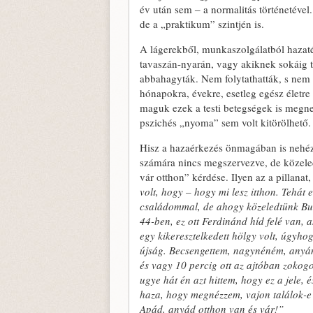
év után sem ‒ a normalitás történetével
de a „praktikum” szintjén is.
A lágerekből, munkaszolgálatból hazatér
tavaszán-nyarán, vagy akiknek sokáig ta
abbahagyták. Nem folytathatták, s nem i
hónapokra, évekre, esetleg egész életre
maguk ezek a testi betegségek is megneh
pszichés „nyoma” sem volt kitörölhető.
Hisz a hazaérkezés önmagában is nehéz.
számára nincs megszervezve, de közeledv
vár otthon” kérdése. Ilyen az a pillanat
volt, hogy – hogy mi lesz itthon. Tehát
családommal, de ahogy közeledtünk Buda
44-ben, ez ott Ferdinánd híd felé van, 
egy kikeresztelkedett hölgy volt, úgyh
újság. Becsengettem, nagynéném, anyám s
és vagy 10 percig ott az ajtóban zokog
ugye hát én azt hittem, hogy ez a jele, 
haza, hogy megnézzem, vajon találok-e va
Apád, anyád otthon van és vár!”