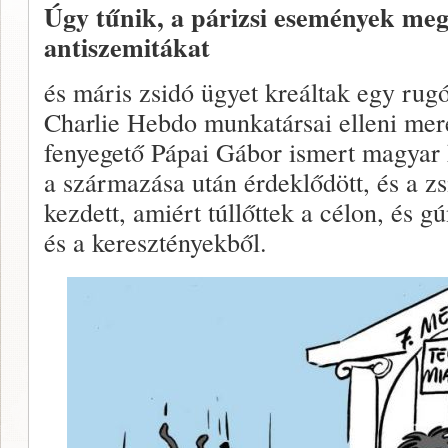
Úgy tűnik, a párizsi események meg
antiszemitákat
és máris zsidó ügyet kreáltak egy rugó
Charlie Hebdo munkatársai elleni mer
fenyegető Pápai Gábor ismert magyar k
a származása után érdeklődött, és a z
kezdett, amiért túllőttek a célon, és
és a keresztényekből.