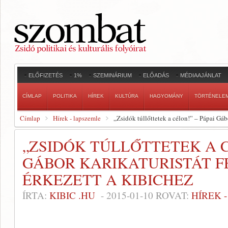
ELŐFIZETÉS
1%
SZEMINÁRIUM
ELŐADÁS
MÉDIAAJÁNLAT
CÍMLAP
POLITIKA
HÍREK
KULTÚRA
HAGYOMÁNY
TÖRTÉNELE
Címlap
Hírek - lapszemle
„Zsidók túllőttetek a célon!” – Pápai Gáb
„ZSIDÓK TÚLLŐTTETEK A C
GÁBOR KARIKATURISTÁT F
ÉRKEZETT A KIBICHEZ
ÍRTA:
KIBIC .HU
-
2015-01-10
ROVAT:
HÍREK 