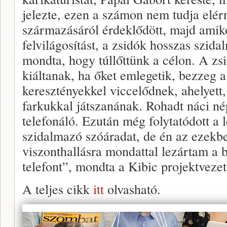
jelezte, ezen a számon nem tudja elér
származásáról érdeklődött, majd amik
felvilágosítást, a zsidók hosszas szid
mondta, hogy túllőttünk a célon. A zs
kiáltanak, ha őket emlegetik, bezzeg
keresztényekkel viccelődnek, ahelyett,
farkukkal játszanának. Rohadt náci né
telefonáló. Ezután még folytatódott a 
szidalmazó szóáradat, de én az ezekb
viszonthallásra mondattal lezártam a b
telefont”, mondta a Kibic projektvezet
A teljes cikk
itt
olvasható.