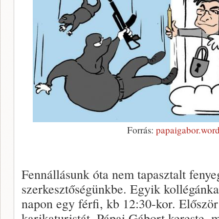
Forrás:
papaigabor.wor
Fennállásunk óta nem tapasztalt fenyeg
szerkesztőségünkbe. Egyik kollégánkat
napon egy férfi, kb 12:30-kor. Előszö
karikaturistát, Pápai Gábort kereste, 