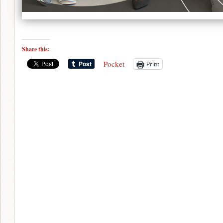
Share this:
Pocket
Print