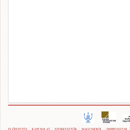
ELŐFIZETÉS
KAPCSOLAT
SZERKESZTŐK
MAGUNKRÓL
IMPRESSZUM