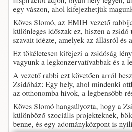
egy vászon, ahol kifejezhetjük magunk
Köves Slomó, az EMIH vezető rabbija 
különleges időszak ez, hiszen a zsidó 
szavait idézte, amelyek az állásról és
Ez tökéletesen kifejezi a zsidóság lén
vagyunk a legkonzervatívabbak és a l
A vezető rabbi ezt követően arról besz
Zsidóház: Egy hely, ahol mindenki otth
az otthonomba hívok, a legbensőbb r
Köves Slomó hangsúlyozta, hogy a Zsid
különböző szociális projekteknek, böl
benne, és egy adományközpont is nyíli