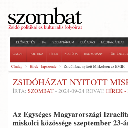
ELŐFIZETÉS
1%
SZEMINÁRIUM
ELŐADÁS
MÉDIAAJÁNLAT
CÍMLAP
POLITIKA
HÍREK
KULTÚRA
HAGYOMÁNY
TÖRTÉNELE
Címlap
Hírek - lapszemle
Zsidóházat nyitott Miskolcon az EMIH
ZSIDÓHÁZAT NYITOTT MIS
ÍRTA:
SZOMBAT
-
2024-09-24
ROVAT:
HÍREK 
Az Egységes Magyarországi Izraeli
miskolci közössége szeptember 23-á