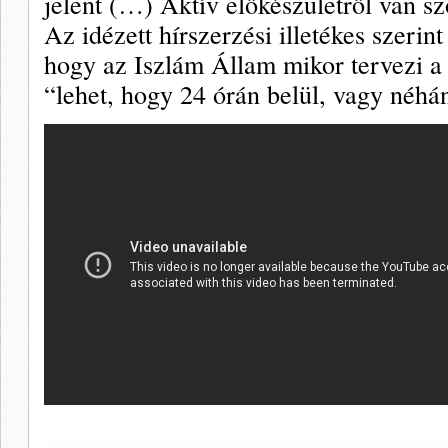
jelent (…) Aktív előkészületről van sz
Az idézett hírszerzési illetékes szerin
hogy az Iszlám Állam mikor tervezi a 
“lehet, hogy 24 órán belül, vagy néhá