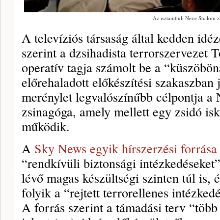
Az isztambuli Neve Shalom z
A televíziós társaság által kedden idéze
szerint a dzsihadista terrorszervezet 
operatív tagja számolt be a “küszöbön
előrehaladott előkészítési szakaszban j
merénylet legvalószínűbb célpontja a
zsinagóga, amely mellett egy zsidó isk
működik.
A
Sky News egyik hírszerzési forrása
“rendkívüli biztonsági intézkedéseket”
lévő magas készültségi szinten túl is,
folyik a “rejtett terrorellenes intézked
A forrás szerint a támadási terv “több 