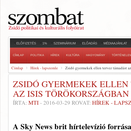
ELŐFIZETÉS
1%
SZEMINÁRIUM
ELŐADÁS
MÉDIAAJÁNLAT
CÍMLAP
POLITIKA
HÍREK
KULTÚRA
HAGYOMÁNY
TÖRTÉNELE
Címlap
Hírek - lapszemle
Zsidó gyermekek ellen tervez támadást a
ZSIDÓ GYERMEKEK ELLEN
AZ ISIS TÖRÖKORSZÁGBAN
ÍRTA:
MTI
-
2016-03-29
ROVAT:
HÍREK - LAPS
A Sky News brit hírtelevízió forrása