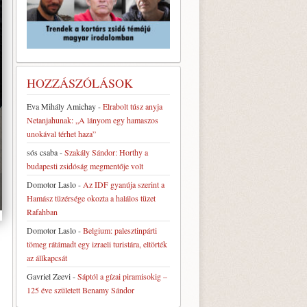
HOZZÁSZÓLÁSOK
Eva Mihály Amichay
-
Elrabolt túsz anyja
Netanjahunak: „A lányom egy hamaszos
unokával térhet haza”
sós csaba
-
Szakály Sándor: Horthy a
budapesti zsidóság megmentője volt
Domotor Laslo
-
Az IDF gyanúja szerint a
Hamász tüzérsége okozta a halálos tüzet
Rafahban
Domotor Laslo
-
Belgium: palesztinpárti
tömeg rátámadt egy izraeli turistára, eltörték
az állkapcsát
Gavriel Zeevi
-
Sáptól a gízai piramisokig –
125 éve született Benamy Sándor