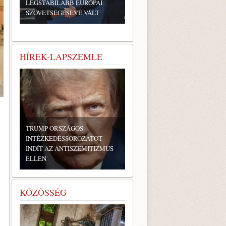
LEGSTABILABB EURÓPAI
SZÖVETSÉGESÉVÉ VÁLT
HÍREK-LAPSZEMLE
TRUMP ORSZÁGOS
INTÉZKEDÉSSOROZATOT
INDÍT AZ ANTISZEMITIZMUS
ELLEN
KÖZÖSSÉG