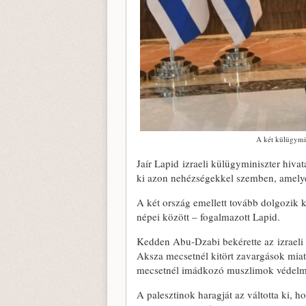
A két külügymi
Jaír Lapid izraeli külügyminiszter hiva
ki azon nehézségekkel szemben, amelyek
A két ország emellett tovább dolgozik k
népei között – fogalmazott Lapid.
Kedden Abu-Dzabi bekérette az izraeli n
Aksza mecsetnél kitört zavargások miatt,
mecsetnél imádkozó muszlimok védelm
A palesztinok haragját az váltotta ki, h