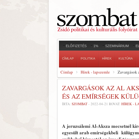
ELŐFIZETÉS
1%
SZEMINÁRIUM
E
CÍMLAP
POLITIKA
HÍREK
KULTÚRA
Címlap
Hírek - lapszemle
Zavargások a
ZAVARGÁSOK AZ AL AK
ÉS AZ EMÍRSÉGEK KÜL
ÍRTA:
SZOMBAT
-
2022-04-21
ROVAT:
HÍREK - 
A jeruzsálemi Al-Aksza mecsetnél kiro
egyesült arab emírségekbeli külügymi