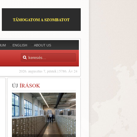
TÁMOGATOM A SZOMBATOT
IUM
ENGLISH
ABOUT US
2026. augusztus 7, péntek | 5786. Áv 24
ÚJ
ÍRÁSOK