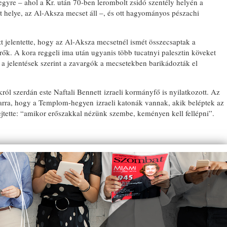
yre – ahol a Kr. után 70-ben lerombolt zsidó szentély helyén a
 helye, az Al-Aksza mecset áll –, és ott hagyományos pészachi
zt jelentette, hogy az Al-Aksza mecsetnél ismét összecsaptak a
erők. A kora reggeli ima után ugyanis több tucatnyi palesztin köveket
s a jelentések szerint a zavargók a mecsetekben barikádozták el
BONYH
ól szerdán este Naftali Bennett izraeli kormányfő is nyilatkozott. Az
arra, hogy a Templom-hegyen izraeli katonák vannak, akik beléptek az
jtette: “amikor erőszakkal nézünk szembe, keményen kell fellépni”.