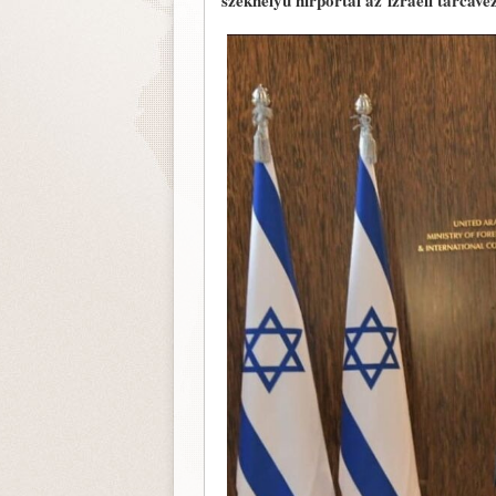
székhelyű hírportál az izraeli tárcave