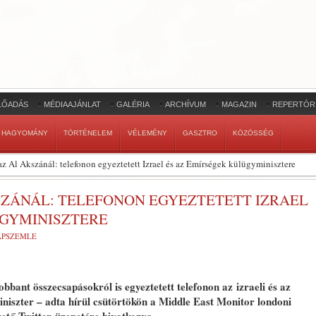
LŐADÁS
MÉDIAAJÁNLAT
GALÉRIA
ARCHÍVUM
MAGAZIN
REPERTÓR
HAGYOMÁNY
TÖRTÉNELEM
VÉLEMÉNY
GASZTRO
KÖZÖSSÉG
z Al Akszánál: telefonon egyeztetett Izrael és az Emírségek külügyminisztere
SZÁNÁL: TELEFONON EGYEZTETETT IZRAEL
ÜGYMINISZTERE
LAPSZEMLE
bbant összecsapásokról is egyeztetett telefonon az izraeli és az
niszter – adta hírül csütörtökön a Middle East Monitor londoni