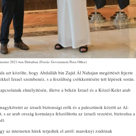
niszter 2021-ben Dubaiban (Forrás: Government Press Office)
tala azt közölte, hogy Abdalláh bin Zajid Ál Nahajan megértését fejezte
kel Izrael szembenéz, s a feszültség csökkentésére tett lépések során.
apcsolataik elmélyítésén, illetve a békén Izrael és a Közel-Kelet arab
agykövetet az izraeli biztonsági erők és a palesztinok között az Al-
 s az arab ország kormánya felszólította az izraeli vezetést, biztosítsa a
ét.
ogy az interneten hírek terjedtek el arról: maroknyi zsidónak