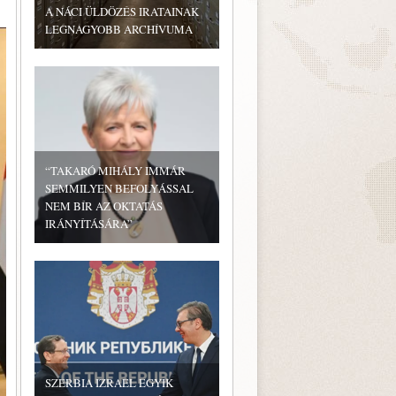
A NÁCI ÜLDÖZÉS IRATAINAK
LEGNAGYOBB ARCHÍVUMA
“TAKARÓ MIHÁLY IMMÁR
SEMMILYEN BEFOLYÁSSAL
NEM BÍR AZ OKTATÁS
IRÁNYÍTÁSÁRA”
SZERBIA IZRAEL EGYIK