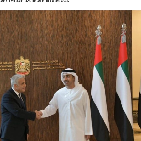
zető Twitter-üzenetére hivatkozva.