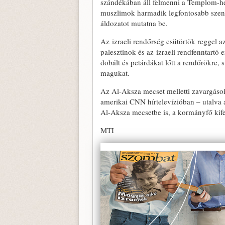
szándékában áll felmenni a Templom-heg
muszlimok harmadik legfontosabb szent
áldozatot mutatna be.
Az izraeli rendőrség csütörtök reggel a
palesztinok és az izraeli rendfenntartó 
dobált és petárdákat lőtt a rendőrökre, 
magukat.
Az Al-Aksza mecset melletti zavargásokr
amerikai CNN hírtelevízióban – utalva 
Al-Aksza mecsetbe is, a kormányfő kife
MTI