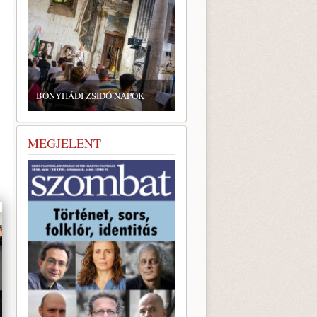
ZSIDÓ GASZTRONÓMIAI
TALÁLKOZÓ A BONYHÁDI
ÁDI ZSIDÓ NAPOK
ZSINAGÓGÁBAN
MEGJELENT