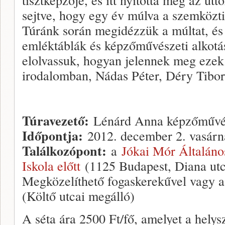
sejtve, hogy egy év múlva a szemközti 
Túránk során megidézzük a múltat, és 
emléktáblák és képzőművészeti alkotá
elolvassuk, hogyan jelennek meg ezek
irodalomban, Nádas Péter, Déry Tibor
Túravezető:
Lénárd Anna képzőművé
Időpontja:
2012. december 2. vasárn
Találkozópont:
a
Jókai Mór Általán
Iskola előtt
(1125 Budapest, Diana utc
Megközelíthető fogaskerekűvel vagy a
(Költő utcai megálló)
A séta ára 2500 Ft/fő, amelyet a helysz