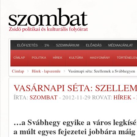
ELŐFIZETÉS
1%
SZEMINÁRIUM
ELŐADÁS
MÉDIAAJÁNLAT
CÍMLAP
POLITIKA
HÍREK
KULTÚRA
HAGYOMÁNY
TÖRTÉNELE
Címlap
Hírek - lapszemle
Vasárnapi séta: Szellemek a Svábhegyen
VASÁRNAPI SÉTA: SZELLE
ÍRTA:
SZOMBAT
-
2012-11-29
ROVAT:
HÍREK 
…a Svábhegy egyike a város legkísér
a múlt egyes fejezetei jobbára máig 