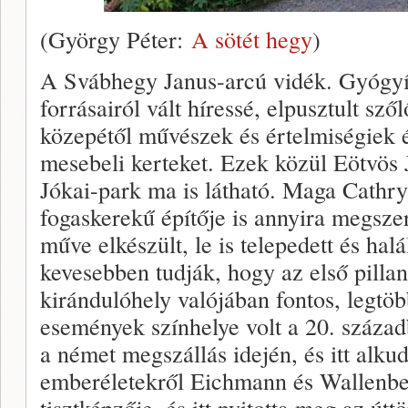
(György Péter:
A sötét hegy
)
A Svábhegy Janus-arcú vidék. Gyógyít
forrásairól vált híressé, elpusztult sz
közepétől művészek és értelmiségiek ép
mesebeli kerteket. Ezek közül Eötvös 
Jókai-park ma is látható. Maga Cathry
fogaskerekű építője is annyira megszer
műve elkészült, le is telepedett és halá
kevesebben tudják, hogy az első pillant
kirándulóhely valójában fontos, legtöb
események színhelye volt a 20. század
a német megszállás idején, és itt alku
emberéletekről Eichmann és Wallenbe
tisztképzője, és itt nyitotta meg az út