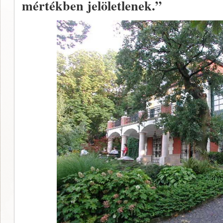
mértékben jelöletlenek.”