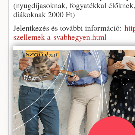
(nyugdíjasoknak, fogyatékkal élőkne
diákoknak 2000 Ft)
Jelentkezés és további információ:
htt
szellemek-a-svabhegyen.html