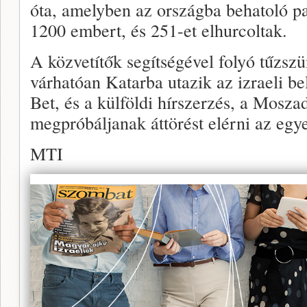
óta, amelyben az országba behatoló p
1200 embert, és 251-et elhurcoltak.
A közvetítők segítségével folyó tűzszü
várhatóan Katarba utazik az izraeli bel
Bet, és a külföldi hírszerzés, a Mosza
megpróbáljanak áttörést elérni az egy
MTI