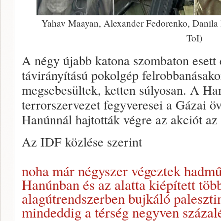
Yahav Maayan, Alexander Fedorenko, Danila Di
ToI)
A négy újabb katona szombaton esett el
távirányítású pokolgép felrobbanásako
megsebesültek, ketten súlyosan. A Ha
terrorszervezet fegyveresei a Gázai öv
Hanúnnál hajtották végre az akciót az 
Az IDF közlése szerint
noha már négyszer végeztek hadműv
Hanúnban és az alatta kiépített töb
alagútrendszerben bujkáló paleszti
mindeddig a térség negyven százalé