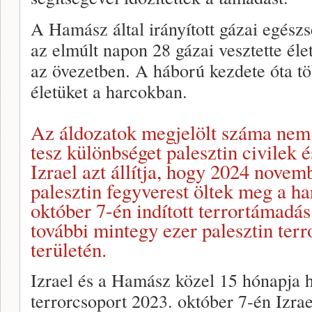
A Hamász által irányított gázai egész
az elmúlt napon 28 gázai vesztette él
az övezetben. A háború kezdete óta tö
életüket a harcokban.
Az áldozatok megjelölt száma nem 
tesz különbséget palesztin civilek 
Izrael azt állítja, hogy 2024 nove
palesztin fegyverest öltek meg a ha
október 7-én indított terrortámadás
további mintegy ezer palesztin terr
területén.
Izrael és a Hamász közel 15 hónapja 
terrorcsoport 2023. október 7-én Izrae