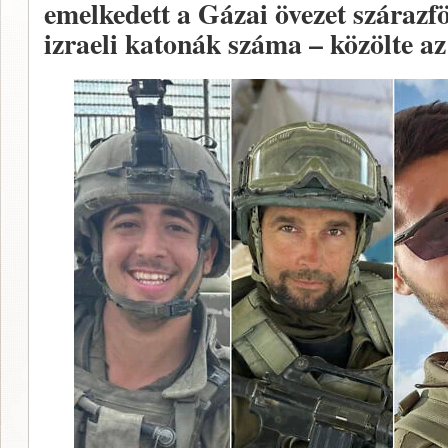
emelkedett a Gázai övezet szárazfö
izraeli katonák száma – közölte az