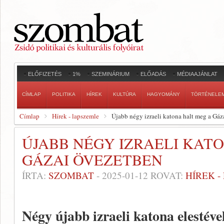
ELŐFIZETÉS
1%
SZEMINÁRIUM
ELŐADÁS
MÉDIAAJÁNLAT
CÍMLAP
POLITIKA
HÍREK
KULTÚRA
HAGYOMÁNY
TÖRTÉNELE
Címlap
Hírek - lapszemle
Újabb négy izraeli katona halt meg a Gáz
ÚJABB NÉGY IZRAELI KAT
GÁZAI ÖVEZETBEN
ÍRTA:
SZOMBAT
-
2025-01-12
ROVAT:
HÍREK 
Négy újabb izraeli katona elestéve