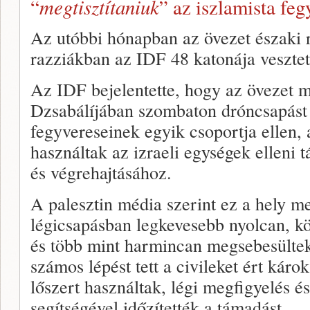
megtisztítaniuk
“
” az iszlamista feg
Az utóbbi hónapban az övezet északi ré
razziákban az IDF 48 katonája vesztett
Az IDF bejelentette, hogy az övezet m
Dzsabálíjában szombaton dróncsapást 
fegyvereseinek egyik csoportja ellen, a
használtak az izraeli egységek ellen
és végrehajtásához.
A palesztin média szerint ez a hely me
légicsapásban legkevesebb nyolcan, k
és több mint harmincan megsebesültek.
számos lépést tett a civileket ért káro
lőszert használtak, légi megfigyelés é
segítségével időzítették a támadást.