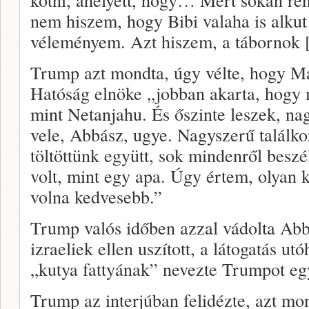
nem hiszem, hogy Bibi valaha is alkut 
véleményem. Azt hiszem, a tábornok [G
Trump azt mondta, úgy vélte, hogy M
Hatóság elnöke „jobban akarta, hogy 
mint Netanjahu. És őszinte leszek, na
vele, Abbász, ugye. Nagyszerű találko
töltöttünk együtt, sok mindenről besz
volt, mint egy apa. Úgy értem, olyan k
volna kedvesebb.”
Trump valós időben azzal vádolta Abbá
izraeliek ellen uszított, a látogatás u
„kutya fattyának” nevezte Trumpot egy
Trump az interjúban felidézte, azt m