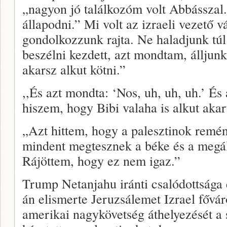
„nagyon jó találkozóm volt Abbásszal
állapodni.” Mi volt az izraeli vezető v
gondolkozzunk rajta. Ne haladjunk túl
beszélni kezdett, azt mondtam, álljun
akarsz alkut kötni.”
,,És azt mondta: ‘Nos, uh, uh, uh.’ És
hiszem, hogy Bibi valaha is alkut akar
„Azt hittem, hogy a palesztinok remén
mindent megtesznek a béke és a megá
Rájöttem, hogy ez nem igaz.”
Trump Netanjahu iránti csalódottsága
án elismerte Jeruzsálemet Izrael fővár
amerikai nagykövetség áthelyezését a 