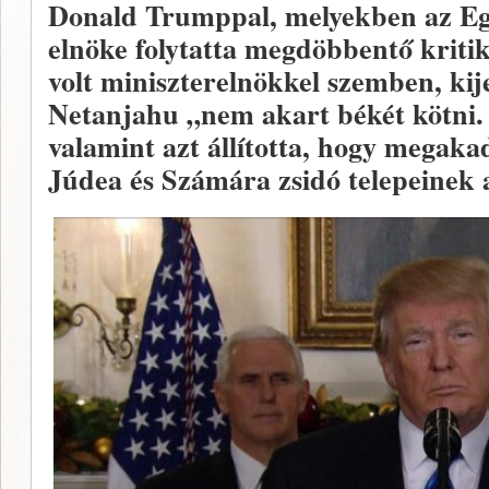
Donald Trumppal, melyekben az Egy
elnöke folytatta megdöbbentő krit
volt miniszterelnökkel szemben, kij
Netanjahu „nem akart békét kötni.
valamint azt állította, hogy megakad
Júdea és Számára zsidó telepeinek