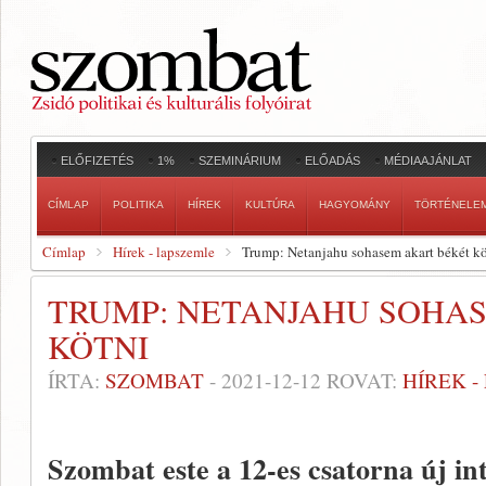
ELŐFIZETÉS
1%
SZEMINÁRIUM
ELŐADÁS
MÉDIAAJÁNLAT
CÍMLAP
POLITIKA
HÍREK
KULTÚRA
HAGYOMÁNY
TÖRTÉNELE
Címlap
Hírek - lapszemle
Trump: Netanjahu sohasem akart békét kö
TRUMP: NETANJAHU SOHA
KÖTNI
ÍRTA:
SZOMBAT
-
2021-12-12
ROVAT:
HÍREK 
Szombat este a 12-es csatorna új int