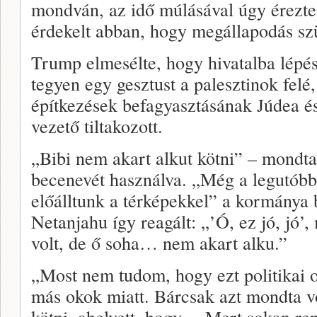
mondván, az idő múlásával úgy érezt
érdekelt abban, hogy megállapodás sz
Trump elmesélte, hogy hivatalba lépés
tegyen egy gesztust a palesztinok felé,
építkezések befagyasztásának Júdea és
vezető tiltakozott.
„Bibi nem akart alkut kötni” – mond
becenevét használva. „Még a legutóbb
előálltunk a térképekkel” a kormánya 
Netanjahu így reagált: „’Ó, ez jó, jó
volt, de ő soha… nem akart alku.”
„Most nem tudom, hogy ezt politikai 
más okok miatt. Bárcsak azt mondta v
kötni, ahelyett, hogy… Mert sokan ren