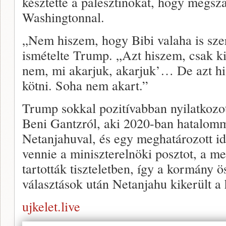
késztette a palesztinokat, hogy megsza
Washingtonnal.
„Nem hiszem, hogy Bibi valaha is szer
ismételte Trump. „Azt hiszem, csak 
nem, mi akarjuk, akarjuk’… De azt hi
kötni. Soha nem akart.”
Trump sokkal pozitívabban nyilatkozot
Beni Gantzról, aki 2020-ban hatalomm
Netanjahuval, és egy meghatározott idő 
vennie a miniszterelnöki posztot, a 
tartották tiszteletben, így a kormány ö
választások után Netanjahu kikerült a
ujkelet.live