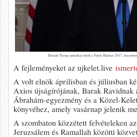
Donald Trump amerikai elnök a Fehér Házban 2017. december 6
A fejleményeket az ujkelet.live
ismert
A volt elnök áprilisban és júliusban ké
Axios újságírójának, Barak Ravidnak
Ábrahám-egyezmény és a Közel-Kelet
könyvéhez, amely vasárnap jelenik me
A szombaton közzétett felvételeken a
Jeruzsálem és Ramallah közötti közvetít