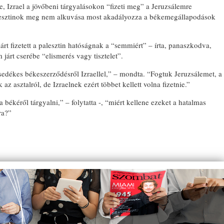
e, Izrael a jövőbeni tárgyalásokon “fizeti meg” a Jeruzsálemre
alesztinok meg nem alkuvása most akadályozza a békemegállapodások
árt fizetett a palesztin hatóságnak a “semmiért” – írta, panaszkodva,
árt cserébe “elismerés vagy tisztelet”.
sedékes békeszerződésről Izraellel,” – mondta. “Fogtuk Jeruzsálemet, a
 az asztalról, de Izraelnek ezért többet kellett volna fizetnie.”
békéről tárgyalni,” – folytatta -, “miért kellene ezeket a hatalmas
ra?”