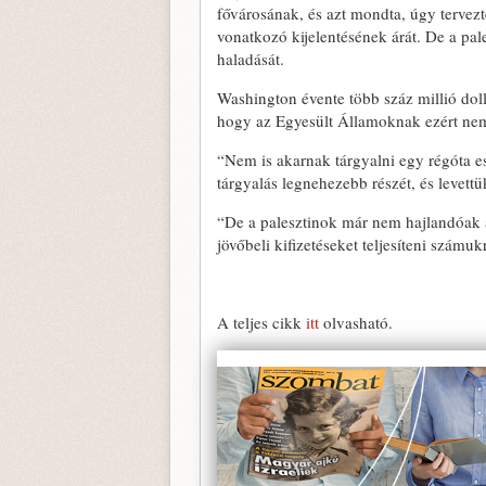
fővárosának, és azt mondta, úgy tervezt
vonatkozó kijelentésének árát. De a p
haladását.
Washington évente több száz millió doll
hogy az Egyesült Államoknak ezért nem j
“Nem is akarnak tárgyalni egy régóta e
tárgyalás legnehezebb részét, és levettük
“De a palesztinok már nem hajlandóak a 
jövőbeli kifizetéseket teljesíteni számuk
A teljes cikk
itt
olvasható.