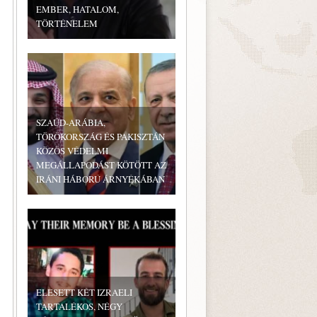
EMBER, HATALOM,
TÖRTÉNELEM
SZAÚD-ARÁBIA,
TÖRÖKORSZÁG ÉS PAKISZTÁN
KÖZÖS VÉDELMI
MEGÁLLAPODÁST KÖTÖTT AZ
IRÁNI HÁBORÚ ÁRNYÉKÁBAN
ELESETT KÉT IZRAELI
TARTALÉKOS, NÉGY