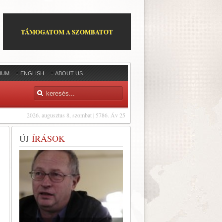
TÁMOGATOM A SZOMBATOT
IUM
ENGLISH
ABOUT US
2026. augusztus 8, szombat | 5786. Áv 25
ÚJ
ÍRÁSOK