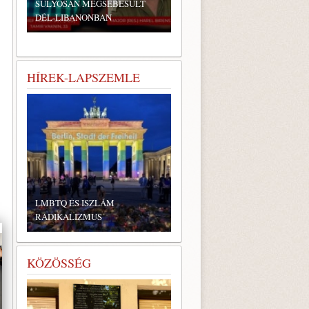
SÚLYOSAN MEGSEBESÜLT
DÉL-LIBANONBAN
HÍREK-LAPSZEMLE
LMBTQ ÉS ISZLÁM
RADIKALIZMUS
KÖZÖSSÉG