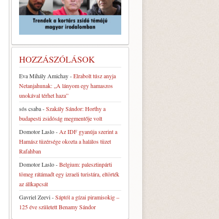
HOZZÁSZÓLÁSOK
Eva Mihály Amichay
-
Elrabolt túsz anyja
Netanjahunak: „A lányom egy hamaszos
unokával térhet haza”
sós csaba
-
Szakály Sándor: Horthy a
budapesti zsidóság megmentője volt
Domotor Laslo
-
Az IDF gyanúja szerint a
Hamász tüzérsége okozta a halálos tüzet
Rafahban
Domotor Laslo
-
Belgium: palesztinpárti
tömeg rátámadt egy izraeli turistára, eltörték
az állkapcsát
Gavriel Zeevi
-
Sáptól a gízai piramisokig –
125 éve született Benamy Sándor