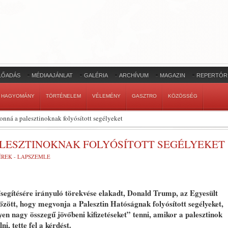
LŐADÁS
MÉDIAAJÁNLAT
GALÉRIA
ARCHÍVUM
MAGAZIN
REPERTÓR
HAGYOMÁNY
TÖRTÉNELEM
VÉLEMÉNY
GASZTRO
KÖZÖSSÉG
ná a palesztinoknak folyósított segélyeket
LESZTINOKNAK FOLYÓSÍTOTT SEGÉLYEKET
ÍREK - LAPSZEMLE
lősegítésére irányuló törekvése elakadt, Donald Trump, az Egyesült
zött, hogy megvonja a Palesztin Hatóságnak folyósított segélyeket,
en nagy összegű jövőbeni kifizetéseket” tenni, amikor a palesztinok
, tette fel a kérdést.