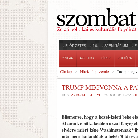
ELŐFIZETÉS
1%
SZEMINÁRIUM
E
CÍMLAP
POLITIKA
HÍREK
KULTÚRA
Címlap
Hírek - lapszemle
Trump megvon
TRUMP MEGVONNÁ A PA
ÍRTA:
AVI/UJKELET.LIVE
-
2018-01-04
ROVAT:
H
Elismerve, hogy a közel-keleti béke e
Államok elnöke kedden azzal fenyegető
elvégre miért kéne Washingtonnak “ily
már nem hajlandóak a békéről tárgyalni