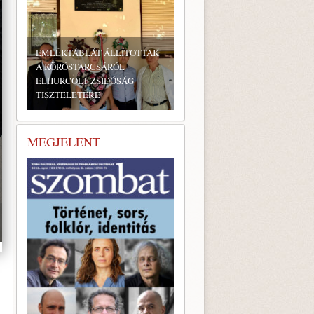
EMLÉKTÁBLÁT ÁLLÍTOTTAK
A KÖRÖSTARCSÁRÓL
ELHURCOLT ZSIDÓSÁG
TISZTELETÉRE
BONYHÁDI ZSIDÓ NAPOK
MEGJELENT