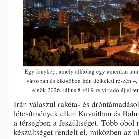
Egy fénykép, amely állítólag egy amerikai tá
városban és kikötőben Irán délkeleti részén 
elnök 2026. július 8-ról 9-re virradó éjjel te
Irán válaszul rakéta- és dróntámadások
létesítmények ellen Kuvaitban és Bahr
a térségben a feszültséget. Több öböl
készültséget rendelt el, miközben az o