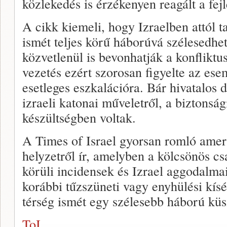
közlekedés is érzékenyen reagált a fe
A cikk kiemeli, hogy Izraelben attól 
ismét teljes körű háborúvá szélesedhet
közvetlenül is bevonhatják a konfliktu
vezetés ezért szorosan figyelte az ese
esetleges eszkalációra. Bár hivatalos 
izraeli katonai műveletről, a biztonság
készültségben voltak.
A Times of Israel gyorsan romló ameri
helyzetről ír, amelyben a kölcsönös c
körüli incidensek és Izrael aggodalmai
korábbi tűzszüneti vagy enyhülési kís
térség ismét egy szélesebb háború kü
ToI