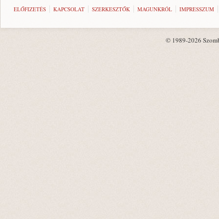
ELŐFIZETÉS
KAPCSOLAT
SZERKESZTŐK
MAGUNKRÓL
IMPRESSZUM
© 1989-2026 Szombat