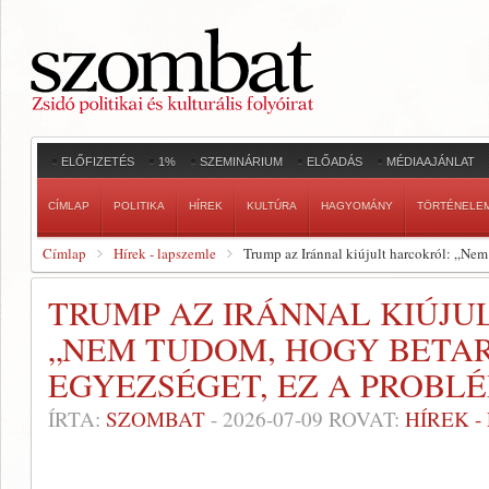
ELŐFIZETÉS
1%
SZEMINÁRIUM
ELŐADÁS
MÉDIAAJÁNLAT
CÍMLAP
POLITIKA
HÍREK
KULTÚRA
HAGYOMÁNY
TÖRTÉNELE
Címlap
Hírek - lapszemle
Trump az Iránnal kiújult harcokról: „Nem
TRUMP AZ IRÁNNAL KIÚJU
„NEM TUDOM, HOGY BETAR
EGYEZSÉGET, EZ A PROBL
ÍRTA:
SZOMBAT
-
2026-07-09
ROVAT:
HÍREK 