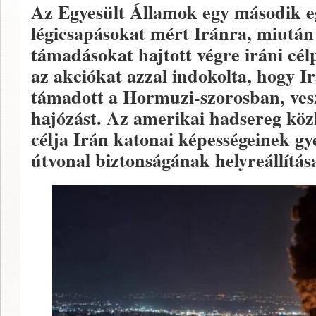
Az Egyesült Államok egy második e
légicsapásokat mért Iránra, miután
támadásokat hajtott végre iráni cé
az akciókat azzal indokolta, hogy I
támadott a Hormuzi-szorosban, vesz
hajózást. Az amerikai hadsereg közl
célja Irán katonai képességeinek gye
útvonal biztonságának helyreállítása