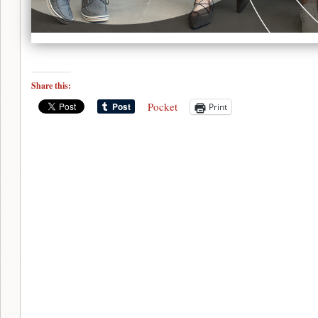
Share this:
Pocket
Print