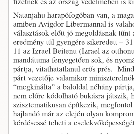
fizetnek és az ország védelmében is ki
Natanjahu harapófogóban van, a maga 
amiben Avigdor Libermannal is valaho
választások előtt jó megoldásnak tűnt a
eredmény túl gyengére sikeredett – 3
11 az Izrael Beitenu (Izrael az ottho
mandátuma fenyegetően sok, és nyom
pártja, vitathatatlanul erős prés. Min
párt vezetője valamikor miniszterelnök
“megkínálta” a baloldal néhány pártja
nem előre kódolható bukásra játszik, 
szisztematikusan építkezik, megfontol
hajlandó már az elején olyan kompro
kérdésessé teheti a cselekvőképességé