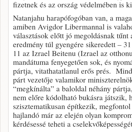
fizetnek és az ország védelmében is ki
Natanjahu harapófogóban van, a maga 
amiben Avigdor Libermannal is valaho
választások előtt jó megoldásnak tűnt a
eredmény túl gyengére sikeredett – 3
11 az Izrael Beitenu (Izrael az ottho
mandátuma fenyegetően sok, és nyom
pártja, vitathatatlanul erős prés. Min
párt vezetője valamikor miniszterelnök
“megkínálta” a baloldal néhány pártja
nem előre kódolható bukásra játszik, 
szisztematikusan építkezik, megfontol
hajlandó már az elején olyan kompro
kérdésessé teheti a cselekvőképességé