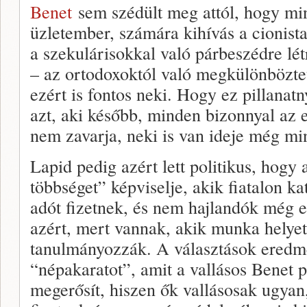
Benet
sem szédült meg attól, hogy mini
üzletember, számára kihívás a cionista
a szekulárisokkal való párbeszédre lét
– az ortodoxoktól való megkülönbözte
ezért is fontos neki. Hogy ez pillanatn
azt, aki később, minden bizonnyal az e
nem zavarja, neki is van ideje még min
Lapid pedig azért lett politikus, hogy 
többséget” képviselje, akik fiatalon k
adót fizetnek, és nem hajlandók még e
azért, mert vannak, akik munka helye
tanulmányozzák. A választások eredmé
“népakaratot”, amit a vallásos Benet p
megerősít, hiszen ők vallásosak ugyan