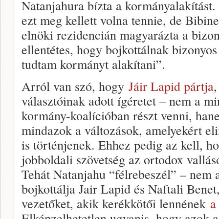
Natanjahura bízta a kormányalakítást. E
ezt meg kellett volna tennie, de Bibin
elnöki rezidencián magyarázta a bizo
ellentétes, hogy bojkottálnak bizonyo
tudtam kormányt alakítani”.
Arról van szó, hogy
Jáir Lapid pártja
,
választóinak adott ígéretet – nem a mi
kormány-koalícióban részt venni, hane
mindazok a változások, amelyekért el
is történjenek. Ehhez pedig az kell, 
jobboldali szövetség az ortodox vallás
Tehát Natanjahu “félrebeszél” – nem 
bojkottálja Jair Lapid és Naftali Bene
vezetőket, akik kerékkötői lennének
a
Elképzelhetetlen ugyanis, hogy azok a