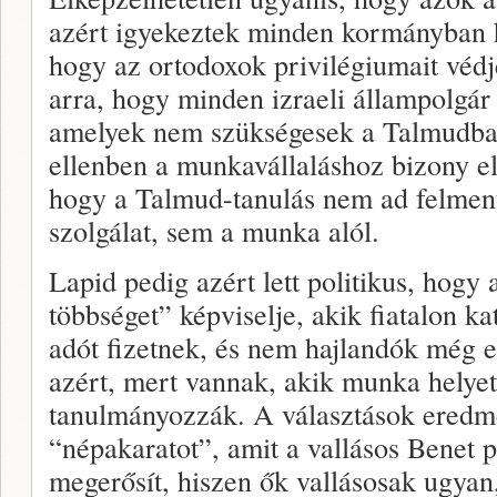
azért igyekeztek minden kormányban h
hogy az ortodoxok privilégiumait véd
arra, hogy minden izraeli állampolgár 
amelyek nem szükségesek a Talmudba
ellenben a munkavállaláshoz bizony e
hogy a Talmud-tanulás nem ad felmen
szolgálat, sem a munka alól.
Lapid pedig azért lett politikus, hogy 
többséget” képviselje, akik fiatalon k
adót fizetnek, és nem hajlandók még e
azért, mert vannak, akik munka helye
tanulmányozzák. A választások eredmé
“népakaratot”, amit a vallásos Benet p
megerősít, hiszen ők vallásosak ugyan