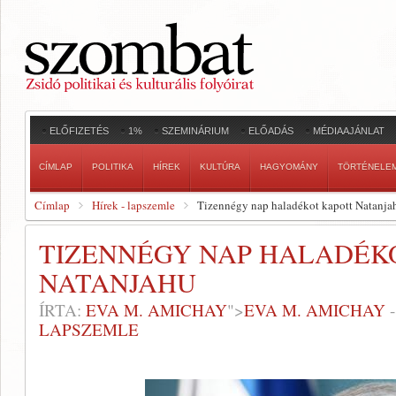
ELŐFIZETÉS
1%
SZEMINÁRIUM
ELŐADÁS
MÉDIAAJÁNLAT
CÍMLAP
POLITIKA
HÍREK
KULTÚRA
HAGYOMÁNY
TÖRTÉNELE
Címlap
Hírek - lapszemle
Tizennégy nap haladékot kapott Natanja
TIZENNÉGY NAP HALADÉK
NATANJAHU
ÍRTA:
EVA M. AMICHAY
">
EVA M. AMICHAY
LAPSZEMLE