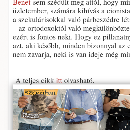
Benet
sem szédült meg attól, hogy mini
üzletember, számára kihívás a cionista
a szekulárisokkal való párbeszédre lét
– az ortodoxoktól való megkülönbözte
ezért is fontos neki. Hogy ez pillanatn
azt, aki később, minden bizonnyal az e
nem zavarja, neki is van ideje még min
A teljes cikk
itt
olvasható.