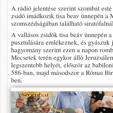
A rádió jelentése szerint szombat este
zsidó imádkozik tisa beav ünnepén a 
szomszédságában található siratófalnál
A vallásos zsidók tisa beáv ünnepén a
pusztulására emlékeznek, és gyászuk j
hagyomány szerint ezen a napon rombol
Mecsetek terén egykor álló Jeruzsálemi
legszentebb helyét, először az babilon
586-ban, majd másodszor a Római Biro
ben.