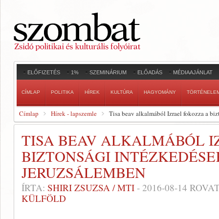
ELŐFIZETÉS
1%
SZEMINÁRIUM
ELŐADÁS
MÉDIAAJÁNLAT
CÍMLAP
POLITIKA
HÍREK
KULTÚRA
HAGYOMÁNY
TÖRTÉNELE
Címlap
Hírek - lapszemle
Tisa beav alkalmából Izrael fokozza a bi
TISA BEAV ALKALMÁBÓL I
BIZTONSÁGI INTÉZKEDÉSE
JERUZSÁLEMBEN
ÍRTA:
SHIRI ZSUZSA / MTI
-
2016-08-14
ROVAT
KÜLFÖLD