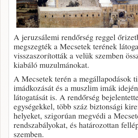
A jeruzsálemi rendőrség reggel őrizetb
megszegték a Mecsetek terének látoga
visszaszorították a velük szemben össz
kiabáló muzulmánokat.
A Mecsetek terén a megállapodások ti
imádkozását és a muszlim imák idején
látogatását is. A rendőrség bejelentett
egységekkel, több száz biztonsági kire
helyeket, szigorúan megvédi a Mecset
rendszabályokat, és határozottan fell
szemben.