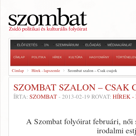
ELŐFIZETÉS
1%
SZEMINÁRIUM
ELŐADÁS
MÉDIAAJÁNLAT
CÍMLAP
POLITIKA
HÍREK
KULTÚRA
HAGYOMÁNY
TÖRTÉNELE
Címlap
Hírek - lapszemle
Szombat szalon – Csak csajok
SZOMBAT SZALON – CSAK 
ÍRTA:
SZOMBAT
-
2013-02-19
ROVAT:
HÍREK 
A Szombat folyóirat februári, nő
irodalmi est