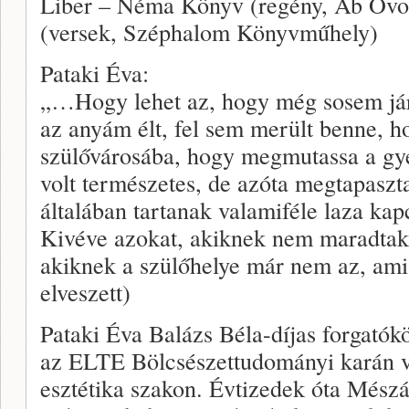
Liber – Néma Könyv (regény, Ab Ovo),
(versek, Széphalom Könyvműhely)
Pataki Éva:
„…Hogy lehet az, hogy még sosem j
az anyám élt, fel sem merült benne, h
szülővárosába, hogy megmutassa a gy
volt természetes, de azóta megtapasz
általában tartanak valamiféle laza kap
Kivéve azokat, akiknek nem maradtak 
akiknek a szülőhelye már nem az, am
elveszett)
Pataki Éva Balázs Béla-díjas forgatók
az ELTE Bölcsészettudományi karán v
esztétika szakon. Évtizedek óta Mészár