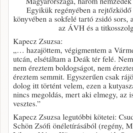
Magyarországa, három nemzedék él
Egyikük regényében a rejtőzködő i
könyvében a sokfelé tartó zsidó sors, 
az ÁVH és a titkosszolg
Kapecz Zsuzsa:
„… hazajöttem, végigmentem a Várme
utcán, elsétáltam a Deák tér felé. Ne
nem éreztem boldogságot, nem érezt
éreztem semmit. Egyszerűen csak ráj
dolog itt történt velem, ezen a kutyas
nincs megoldás, mert aki elmegy, az is 
vesztes.”
Kapecz Zsuzsa legutóbbi kötetei: Csud
Schön Zsófi önéletírásából (regény, 