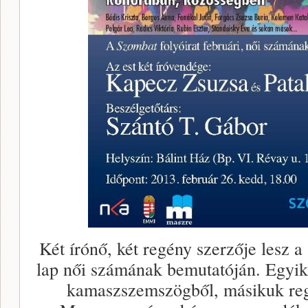
Két írónő, két regény szerzője lesz 
lap női számának bemutatóján. Egyi
kamaszszemszögből, másikuk re