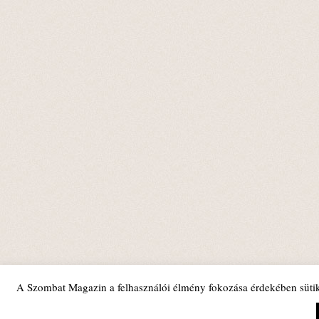
A Szombat Magazin a felhasználói élmény fokozása érdekében sütik