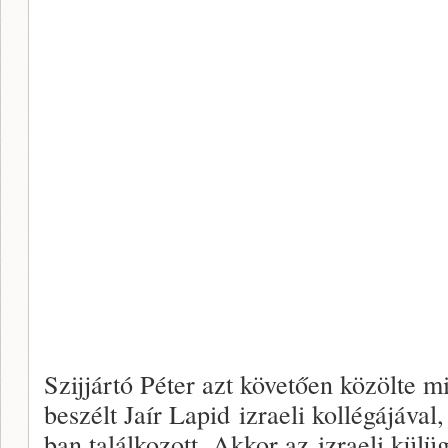
Szijjártó Péter azt követően közölte m
beszélt Jaír Lapid izraeli kollégájával
ban találkozott. Akkor az izraeli kül