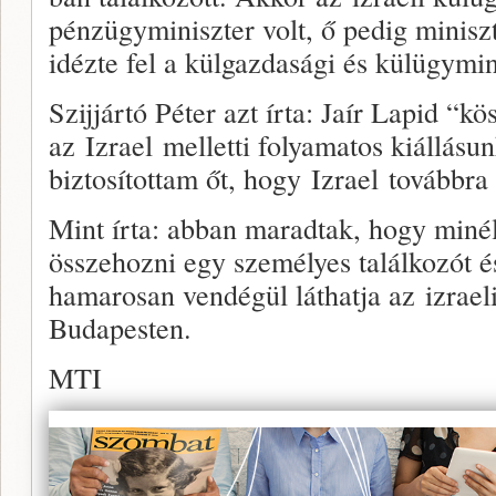
pénzügyminiszter volt, ő pedig miniszt
idézte fel a külgazdasági és külügymin
Szijjártó Péter azt írta: Jaír Lapid “
az Izrael melletti folyamatos kiállásun
biztosítottam őt, hogy Izrael továbbra
Mint írta: abban maradtak, hogy miné
összehozni egy személyes találkozót é
hamarosan vendégül láthatja az izrael
Budapesten.
MTI