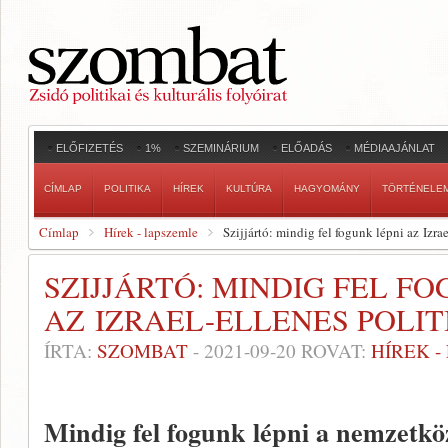
ELŐFIZETÉS
1%
SZEMINÁRIUM
ELŐADÁS
MÉDIAAJÁNLAT
CÍMLAP
POLITIKA
HÍREK
KULTÚRA
HAGYOMÁNY
TÖRTÉNELE
Címlap
Hírek - lapszemle
Szijjártó: mindig fel fogunk lépni az Izra
SZIJJÁRTÓ: MINDIG FEL F
AZ IZRAEL-ELLENES POLI
ÍRTA:
SZOMBAT
-
2021-09-20
ROVAT:
HÍREK 
Mindig fel fogunk lépni a nemzetkö