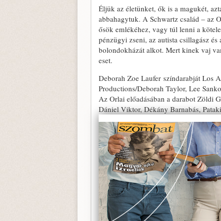
Éljük az életünket, ők is a magukét, azt
abbahagytuk. A Schwartz család – az O
ősök emlékéhez, vagy túl lenni a köte
pénzügyi zseni, az autista csillagász és
bolondokházát alkot. Mert kinek vaj v
eset.
Deborah Zoe Laufer színdarabját Los An
Productions/Deborah Taylor, Lee Sank
Az Orlai előadásában a darabot Zöldi Ge
Dániel Viktor, Dékány Barnabás, Pataki