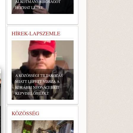
ALKOTMÁNYBÍRÓSÁGOT
b
HOZHAT LÉTRE
HÍREK-LAPSZEMLE
A KÖZÖSSÉGI TILTAKOZÁS
MIATT LÉPETT VISSZA A
KORÁBBI NEONÁCI BRIT
KÉPVISELŐJELÖLT
KÖZÖSSÉG