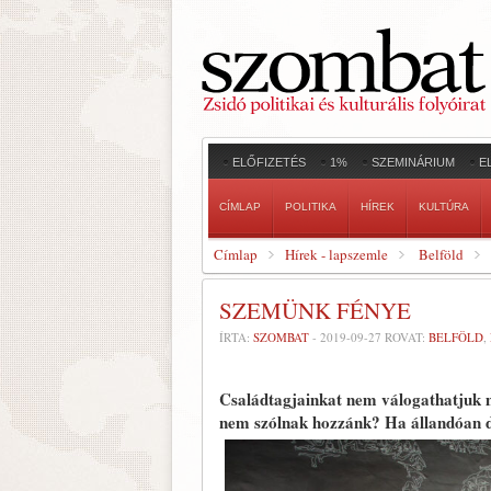
ELŐFIZETÉS
1%
SZEMINÁRIUM
E
CÍMLAP
POLITIKA
HÍREK
KULTÚRA
Címlap
Hírek - lapszemle
Belföld
SZEMÜNK FÉNYE
ÍRTA:
SZOMBAT
-
2019-09-27
ROVAT:
BELFÖLD
,
Családtagjainkat nem válogathatjuk m
nem szólnak hozzánk? Ha állandóan di