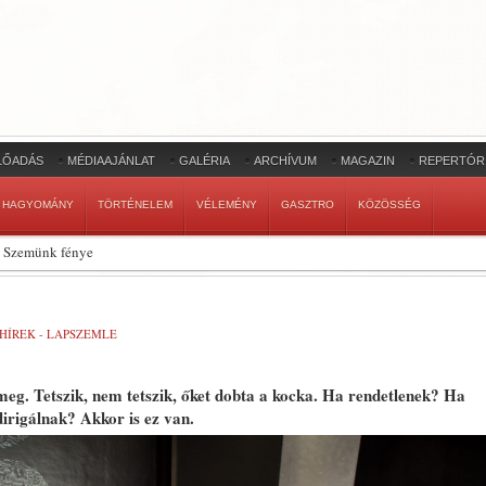
LŐADÁS
MÉDIAAJÁNLAT
GALÉRIA
ARCHÍVUM
MAGAZIN
REPERTÓR
HAGYOMÁNY
TÖRTÉNELEM
VÉLEMÉNY
GASZTRO
KÖZÖSSÉG
Szemünk fénye
HÍREK - LAPSZEMLE
eg. Tetszik, nem tetszik, őket dobta a kocka. Ha rendetlenek? Ha
rigálnak? Akkor is ez van.