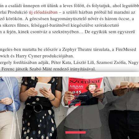
án a családi ünnepen ott ülünk a leves fölött, és folytatjuk, ahol legutób
rlai Produkció
új előadásában
– a szülői házban próbál hű maradni az
lező körökön. A görcsösen hagyománytisztelő nővér és három öccse, a
 a sikeres filmes, felséggel-barátnővel kiegészülve szórakoztató
an a fején, kinek csontváz a szekrényében… De egyikük sem egyszerű
geles-ben mutatta be először a Zephyr Theatre társulata, a FireMused
owich és Harry Cymer produkciójában.
rgely fordításában adják, Péter Kata, László Lili, Szamosi Zsófia, Nagy
 Ferenc játszik Szabó Máté rendező irányításával.