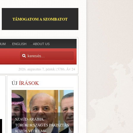
TÁMOGATOM A SZOMBATOT
IUM
ENGLISH
ABOUT US
2026. augusztus 7, péntek | 5786. Áv 24
ÚJ
ÍRÁSOK
SZAÚD-ARÁBIA,
TÖRÖKORSZÁG ÉS PAKISZTÁN
KÖZÖS VÉDELMI