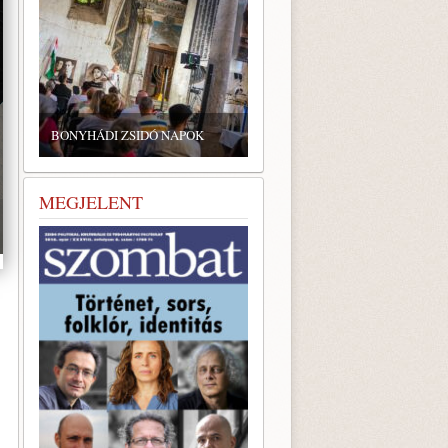
ZSIDÓ GASZTRONÓMIAI
TALÁLKOZÓ A BONYHÁDI
BONYHÁDI ZSIDÓ NAPOK
ZSINAGÓGÁBAN
MEGJELENT