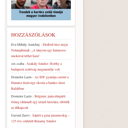
HOZZÁSZÓLÁSOK
Eva Mihály Amichay
-
Elrabolt túsz anyja
Netanjahunak: „A lányom egy hamaszos
unokával térhet haza”
sós csaba
-
Szakály Sándor: Horthy a
budapesti zsidóság megmentője volt
Domotor Laslo
-
Az IDF gyanúja szerint a
Hamász tüzérsége okozta a halálos tüzet
Rafahban
Domotor Laslo
-
Belgium: palesztinpárti
tömeg rátámadt egy izraeli turistára, eltörték
az állkapcsát
Gavriel Zeevi
-
Sáptól a gízai piramisokig –
125 éve született Benamy Sándor