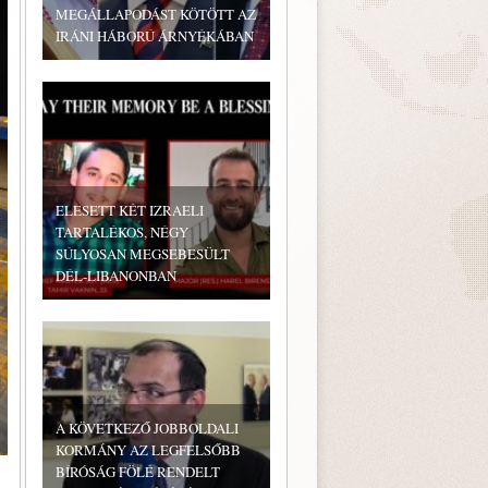
MEGÁLLAPODÁST KÖTÖTT AZ
IRÁNI HÁBORÚ ÁRNYÉKÁBAN
ELESETT KÉT IZRAELI
TARTALÉKOS, NÉGY
SÚLYOSAN MEGSEBESÜLT
DÉL-LIBANONBAN
A KÖVETKEZŐ JOBBOLDALI
KORMÁNY AZ LEGFELSŐBB
BÍRÓSÁG FÖLÉ RENDELT