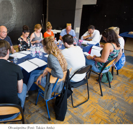
Olvasópróba (Fotó: Takács Attila)