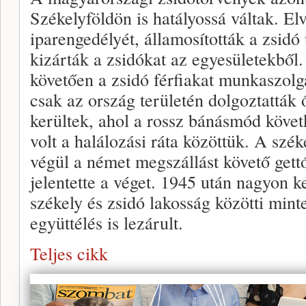
Székelyföldön is hatályossá váltak. El
iparengedélyét, államosították a zsidó
kizárták a zsidókat az egyesületekből
követően a zsidó férfiakat munkaszolg
csak az ország területén dolgoztatták ő
kerültek, ahol a rossz bánásmód köve
volt a halálozási ráta közöttük. A szé
végül a német megszállást követő gettó
jelentette a véget. 1945 után nagyon k
székely és zsidó lakosság közötti min
együttélés is lezárult.
Teljes cikk