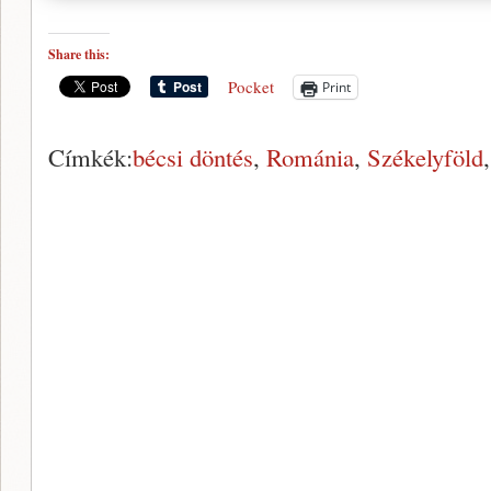
Share this:
Pocket
Print
Címkék:
bécsi döntés
,
Románia
,
Székelyföld