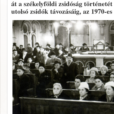
át a székelyföldi zsidóság történetét
utolsó zsidók távozásáig, az 1970-es