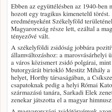
Ebben az együttélésben az 1940-ben m
hozott egy tragikus kimenetelű törést.
eredményeként Székelyföld területéne
Magyarország része lett, ezáltal a mag
tényezővé vált.
A székelyföldi zsidóság jobbára pozití
államváltozáshoz: a marosvásárhelyi 
a város közismert zsidó polgárai, min
butorgyárát birtokló Mestitz Mihály a 
helyet, Horthy társaságában, a Csíks
csapatoknak pedig a helyi Római Kat
származású tanára, Sarkadi Elek zenet
zenekar játszotta el a magyar himnusz
A magyarországi zsidótörvények azon