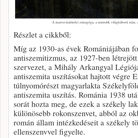
A marosvásárhelyi zsinagóga, a második világháború után,
Részlet a cikkből:
Míg az 1930-as évek Romániájában fo
antiszemitizmus, az 1927-ben létrejöt
szervezet, a Mihály Arkangyal Légiój
antiszemita uszításokat hajtott végre E
túlnyomórészt magyarlakta Székelyföl
antiszemita uszítás. Románia 1938 utá
sorát hozta meg, de ezek a székely la
különösebb rokonszenvet, abból az okb
román állam intézkedéseit a székely tö
ellenszenvvel figyelte.