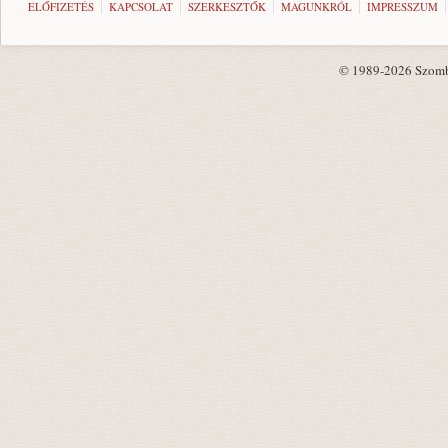
ELŐFIZETÉS
KAPCSOLAT
SZERKESZTŐK
MAGUNKRÓL
IMPRESSZUM
© 1989-2026 Szombat