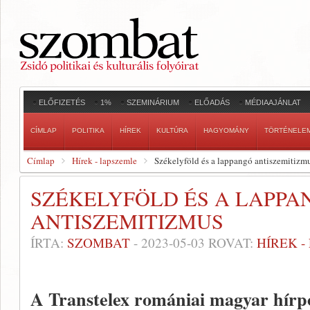
ELŐFIZETÉS
1%
SZEMINÁRIUM
ELŐADÁS
MÉDIAAJÁNLAT
CÍMLAP
POLITIKA
HÍREK
KULTÚRA
HAGYOMÁNY
TÖRTÉNELE
Címlap
Hírek - lapszemle
Székelyföld és a lappangó antiszemitizm
SZÉKELYFÖLD ÉS A LAPPA
ANTISZEMITIZMUS
ÍRTA:
SZOMBAT
-
2023-05-03
ROVAT:
HÍREK 
A Transtelex romániai magyar hírp