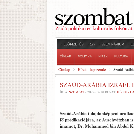
ELŐFIZETÉS
1%
SZEMINÁRIUM
E
CÍMLAP
POLITIKA
HÍREK
KULTÚRA
Címlap
Hírek - lapszemle
Szaúd-Arábia
SZAÚD-ARÁBIA IZRAEL 
ÍRTA:
SZOMBAT
-
2022-07-10
ROVAT:
HÍREK - 
Szaúd-Arábia tulajdonképpeni uralko
fő prédikációjára, az Auschwitzban is 
imámot, Dr. Mohammed bin Abdul Karim