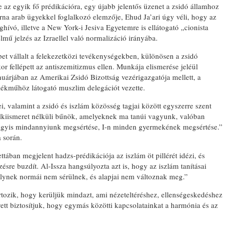
 az egyik fő prédikációra, egy újabb jelentős üzenet a zsidó államhoz
rna arab ügyekkel foglalkozó elemzője, Ehud Ja’ari úgy véli, hogy az
ívó, illetve a New York-i Jesiva Egyetemre is ellátogató „cionista
lmű jelzés az Izraellel való normalizáció irányába.
pet vállalt a felekezetközi tevékenységekben, különösen a zsidó
 fellépett az antiszemitizmus ellen. Munkája elismerése jeléül
nuárjában az Amerikai Zsidó Bizottság vezérigazgatója mellett, a
ékműhöz látogató muszlim delegációt vezette.
i, valamint a zsidó és iszlám közösség tagjai között egyszerre szent
lelkiismeret nélküli bűnök, amelyeknek ma tanúi vagyunk, valóban
agyis mindannyiunk megsértése, I-n minden gyermekének megsértése.”
 során.
tában megjelent hadzs-prédikációja az iszlám öt pillérét idézi, és
zésre buzdít. Al-Issza hangsúlyozta azt is, hogy az iszlám tanításai
elynek normái nem sérülnek, és alapjai nem változnak meg.”
tartozik, hogy kerüljük mindazt, ami nézeteltéréshez, ellenségeskedéshez
ett biztosítjuk, hogy egymás közötti kapcsolatainkat a harmónia és az