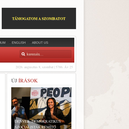
TÁMOGATOM A SZOMBATOT
IUM
ENGLISH
ABOUT US
2026. augusztus 8, szombat | 5786. Áv 25
ÚJ
ÍRÁSOK
DENVER: DEMOKRATIKUS
SZOCIALISTÁK RÉMÍTŐ