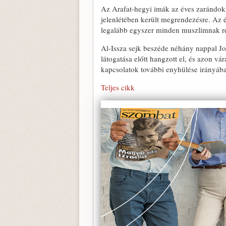
Az Arafat-hegyi imák az éves zarándokl
jelenlétében került megrendezésre. Az év
legalább egyszer minden muszlimnak rés
Al-Issza sejk beszéde néhány nappal Jo
látogatása előtt hangzott el, és azon v
kapcsolatok további enyhülése irányába
Teljes cikk