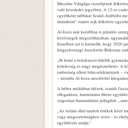
Muszlim Világliga vezetőjének felkérése
való közeledés jegyében. A 12-es csato
egyébként rabbikat Szaúd-Arábiába megh
imámként” ismert sejk felkérése egyérte
Al-Issza már korábban is jelentős szere
közösségek megszólításában, ugyanakkor
Izraelben azt is kiemelik, hogy 2020 ja
lengyelországi Auschwitz-Birkenau eml
„Itt lenni a holokauszt-túlélők gyermeke
kötelesség és nagy megtiszteltetés. A 
emberiség elleni bűncselekmények – v
– mondta Al-Issza auschwitzi látogatása
A héber médiában idézett, szaúdi Gazzet
elfogadásra, harmóniára illetve együttér
szigorúan humanitárius jellegűek, „am
„Az iszlám által tanított értékek közé 
vagy megosztottsághoz vezet – és ehely
együttérzés uralja.”