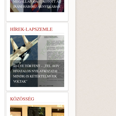
MEGÁLLAPODÁST KÖTÖTT AZ
IRÁNI HÁBORÚ ÁRNYÉKÁBAN
HÍREK-LAPSZEMLE
40 ÉVE TÖRTÉNT – „TEL AVIV
HIVATALOS NYILATKOZATAI
MINDIG IS KÉTÉRTELMŰEK
VOLTAK”
KÖZÖSSÉG