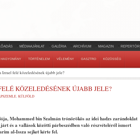
LŐADÁS
MÉDIAAJÁNLAT
GALÉRIA
ARCHÍVUM
MAGAZIN
REPERTÓR
HAGYOMÁNY
TÖRTÉNELEM
VÉLEMÉNY
GASZTRO
KÖZÖSSÉG
 Izrael felé közeledésének újabb jele?
FELÉ KÖZELEDÉSÉNEK ÚJABB JELE?
LAPSZEMLE
,
KÜLFÖLD
dója, Mohammed bin Szalmán trónörökös az idei hadzs zarándoklat
járt és a vallások közötti párbeszédben való részvételéről ismert
 al-Issza sejket kérte fel.