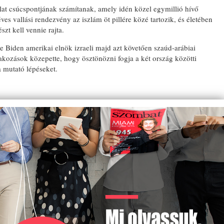
at csúcspontjának számítanak, amely idén közel egymillió hívő
es vallási rendezvény az iszlám öt pillére közé tartozik, és életében
zt kell vennie rajta.
EML
e Biden amerikai elnök izraeli majd azt követően szaúd-arábiai
A K
árakozások közepette, hogy ösztönözni fogja a két ország közötti
ELH
TIS
 mutató lépéseket.