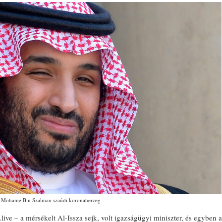
Mohame Bin Szalman szaúdi koronaherceg
.live – a mérsékelt Al-Issza sejk, volt igazságügyi miniszter, és egyben a