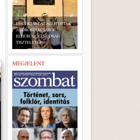
ÉKTÁBLÁT ÁLLÍTOTTAK
ÖRÖSTARCSÁRÓL
URCOLT ZSIDÓSÁG
ZTELETÉRE
BONYHÁDI ZSIDÓ NAPOK
MEGJELENT