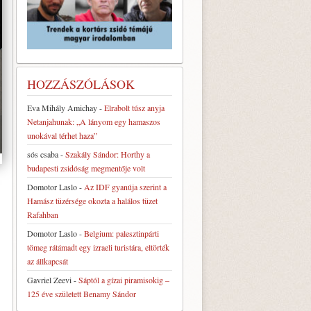
HOZZÁSZÓLÁSOK
Eva Mihály Amichay
-
Elrabolt túsz anyja
Netanjahunak: „A lányom egy hamaszos
unokával térhet haza”
sós csaba
-
Szakály Sándor: Horthy a
budapesti zsidóság megmentője volt
Domotor Laslo
-
Az IDF gyanúja szerint a
Hamász tüzérsége okozta a halálos tüzet
Rafahban
Domotor Laslo
-
Belgium: palesztinpárti
tömeg rátámadt egy izraeli turistára, eltörték
az állkapcsát
Gavriel Zeevi
-
Sáptól a gízai piramisokig –
125 éve született Benamy Sándor