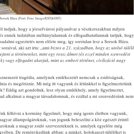
Sorsok Háza (Fotó: Foto: Imago/EST&OST)
jól tudjuk, hogy a józsefvárosi pályaudvar a vészkorszakban milyen
 és ennek tudatában méltánytalannak és elfogadhatatlannak tartjuk, hogy
ársadalmi egyeztetés nem előzte meg, így sorstalan lesz a Sorsok Háza.
soraival, aki azt írta: „ami
biztos a 21. században, hogy az utolsó túlél
ejteni a történeteket, mint egy rossz álmot (és ezzel minden szenvedést
) vagy elfogadni akarjuk, mint az emberi történet, civilizáció nagy
sznemzeti tragédia, amelynek emlékezetét nemcsak a zsidóságnak,
nia és megőriznie. Mi még itt vagyunk és létünkkel is figyelmeztetünk
nk? Eddig azt gondoltuk, lesz olyan emlékhely, amely figyelmeztet,
 ad alkalmat a magyar társadalomnak, és ezáltal a mi szenvedésünk nem
énk felhívni a kormány figyelmét, hogy még igenis életben vagyunk,
agyar állampolgároknak, van jogunk beleszólni a köz egészét érintő
azoknak a magyar zsidó szervezeteknek is, amelyek egyelőre még
ügyében. De reménykedünk abban: a minket, holokauszt-túlélőket is