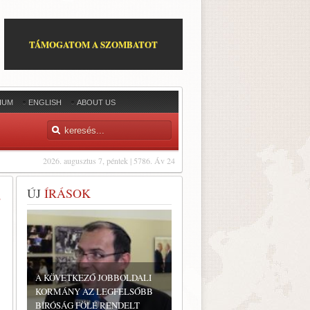
TÁMOGATOM A SZOMBATOT
IUM
ENGLISH
ABOUT US
2026. augusztus 7, péntek | 5786. Áv 24
ÚJ
ÍRÁSOK
E
A KÖVETKEZŐ JOBBOLDALI
KORMÁNY AZ LEGFELSŐBB
BÍRÓSÁG FÖLÉ RENDELT