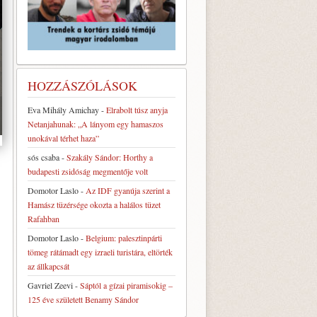
HOZZÁSZÓLÁSOK
Eva Mihály Amichay
-
Elrabolt túsz anyja
Netanjahunak: „A lányom egy hamaszos
unokával térhet haza”
sós csaba
-
Szakály Sándor: Horthy a
budapesti zsidóság megmentője volt
Domotor Laslo
-
Az IDF gyanúja szerint a
Hamász tüzérsége okozta a halálos tüzet
Rafahban
Domotor Laslo
-
Belgium: palesztinpárti
tömeg rátámadt egy izraeli turistára, eltörték
az állkapcsát
Gavriel Zeevi
-
Sáptól a gízai piramisokig –
125 éve született Benamy Sándor