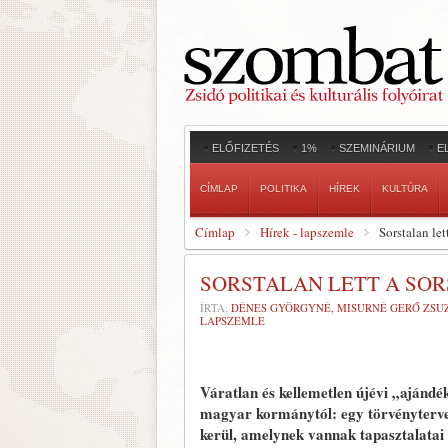
ELŐFIZETÉS
1%
SZEMINÁRIUM
E
CÍMLAP
POLITIKA
HÍREK
KULTÚRA
Címlap
Hírek - lapszemle
Sorstalan le
SORSTALAN LETT A SO
ÍRTA:
DÉNES GYÖRGYNÉ, MISURNÉ GERŐ ZSUZ
LAPSZEMLE
Váratlan és kellemetlen újévi „ajándék
magyar kormánytól: egy törvényterve
kerül, amelynek vannak tapasztalata