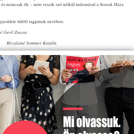
– és nemcsak ők – nem veszik szó nélkül tudomásul a Sorsok Háza
esülete túlélő tagjainak nevében:
erő Zsuzsa
né Sommer Katalin