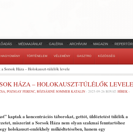
LŐADÁS
MÉDIAAJÁNLAT
GALÉRIA
ARCHÍVUM
MAGAZIN
REPERTÓR
HAGYOMÁNY
TÖRTÉNELEM
VÉLEMÉNY
GASZTRO
KÖZÖSSÉG
tt a Sorsok Háza – Holokauszt-túlélők levele
RSOK HÁZA – HOLOKAUSZT-TÚLÉLŐK LEVEL
SA, POZSGAY FERENC, RÓZSÁSINÉ SOMMER KATALIN
-
2025-09-26
ROVAT:
HÍREK -
ot” kaptak a koncentrációs táborokat, gettót, üldöztetést túlélők a
zetet, miszerint a Sorsok Háza nem olyan szakmai fenntartóhoz
i egy holokauszt-emlékhely működtetésében, hanem egy