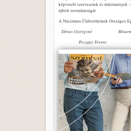
képviselő szervezetek és intézmények 
újbóli sorstalanságát.
A Nácizmus Üldözötteinek Országos Egy
Dénes Györgyné Misurné G
Pozsgay Ferenc Rózsási