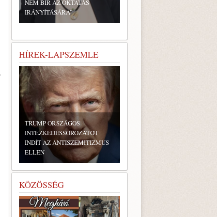
NEM BÍR AZ OKTATÁS
IRÁNYÍTÁSÁRA”
HÍREK-LAPSZEMLE
ő
TRUMP ORSZÁGOS
INTÉZKEDÉSSOROZATOT
INDÍT AZ ANTISZEMITIZMUS
ELLEN
KÖZÖSSÉG