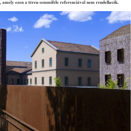
 amely ezen a téren semmiféle referenciával nem rendelkezik.