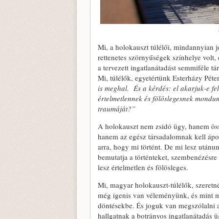
Mi, a holokauszt túlélői, mindannyian 
rettenetes szörnyűségek színhelye volt,
a tervezett ingatlanátadást semmiféle t
Mi, túlélők, egyetértünk Esterházy Péter 
is meghal. És a kérdés: el akarjuk-e fel
értelmetlennek és fölöslegesnek mondunk
traumáját?”
A holokauszt nem zsidó ügy, hanem ös
hanem az egész társadalomnak kell ápol
arra, hogy mi történt. De mi lesz utánu
bemutatja a történteket, szembenézésre
lesz értelmetlen és fölösleges.
Mi, magyar holokauszt-túlélők, szeretn
még igenis van véleményünk, és mint m
döntésekbe. És joguk van megszólalni 
hallgatnak a botrányos ingatlanátadás 