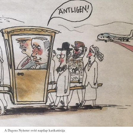
A Dagens Nyheter svéd napilap karikatúrája