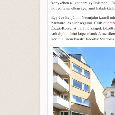
könyvében a „két perc gyűlöletben”. E
könyörtelen ellensége, amit haladéktala
Egy éve Benjámin Netanjahu izraeli min
barátairól és ellenségeiről. Csak
öt orsz
Észak-Korea. A baráti országok közöt
volt diplomáciai kapcsolatuk Jeruzsále
került a „nem baráti” táborba: Svédorsz