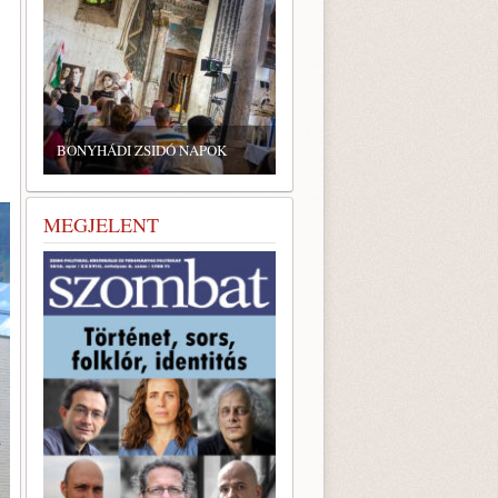
ZSIDÓ GASZTRONÓMIAI
TALÁLKOZÓ A BONYHÁDI
ZSINAGÓGÁBAN
MEGJELENT