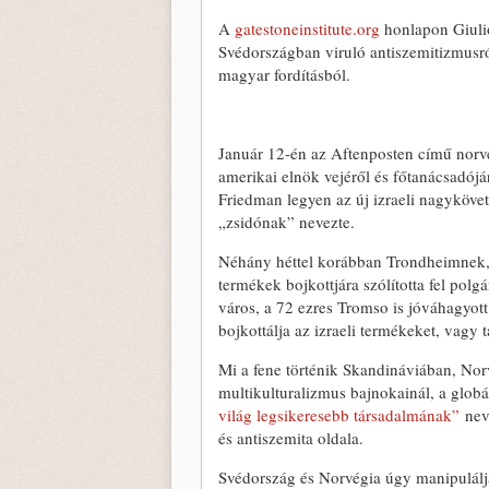
A
gatestoneinstitute.org
honlapon Giuli
Svédországban viruló antiszemitizmusról
magyar fordításból.
Január 12-én az Aftenposten című nor
amerikai elnök vejéről és főtanácsadój
Friedman legyen az új izraeli nagykövet
„zsidónak” nevezte.
Néhány héttel korábban Trondheimnek,
termékek bojkottjára szólította fel pol
város, a 72 ezres Tromso is jóváhagyot
bojkottálja az izraeli termékeket, vagy
Mi a fene történik Skandináviában, Nor
multikulturalizmus bajnokainál, a glo
világ legsikeresebb társadalmának”
nev
és antiszemita oldala.
Svédország és Norvégia úgy manipulálj