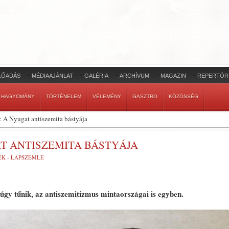
LŐADÁS
MÉDIAAJÁNLAT
GALÉRIA
ARCHÍVUM
MAGAZIN
REPERTÓR
HAGYOMÁNY
TÖRTÉNELEM
VÉLEMÉNY
GASZTRO
KÖZÖSSÉG
 A Nyugat antiszemita bástyája
T ANTISZEMITA BÁSTYÁJA
EK - LAPSZEMLE
 úgy tűnik, az antiszemitizmus mintaországai is egyben.