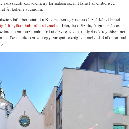
zen országok közvélemény formálása szerint Izrael az emberiség
nul fel kellene számolni.
iszterelnök bemutatott a Kneszetben egy naprakész térképet Izrael
ág állt nyíltan háborúban Izraellel
: Irán, Irak, Szíria, Afganisztán és
t számos nem muzulmán afrikai ország is van, melyeknek régebben nem
mmel. De a térképen volt egy európai ország is, amely első alkalommal
ág.