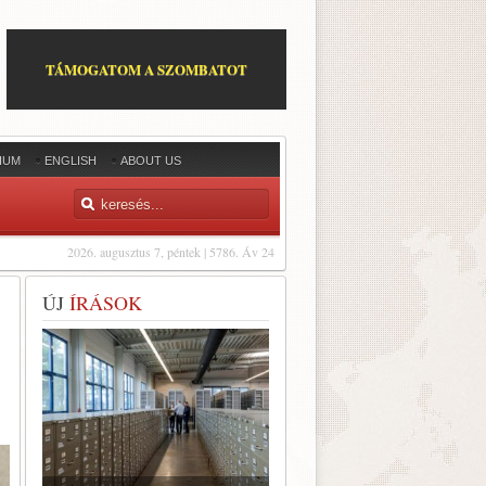
TÁMOGATOM A SZOMBATOT
IUM
ENGLISH
ABOUT US
2026. augusztus 7, péntek | 5786. Áv 24
ÚJ
ÍRÁSOK