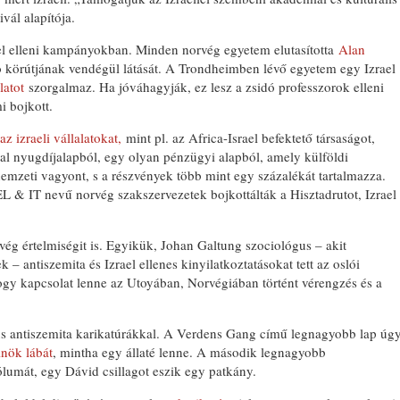
ivál alapítója.
ael elleni kampányokban. Minden norvég egyetem elutasította
Alan
 körútjának vendégül látását. A Trondheimben lévő egyetem egy Izrael
slatot
szorgalmaz. Ha jóváhagyják, ez lesz a zsidó professzorok elleni
i bojkott.
az izraeli vállalatokat,
mint pl. az Africa-Israel befektető társaságot,
l nyugdíjalapból, egy olyan pénzügyi alapból, amely külföldi
emzeti vagyont, s a részvények több mint egy százalékát tartalmazza.
EL & IT nevű norvég szakszervezetek bojkottálták a Hisztadrutot, Izrael
vég értelmiségit is. Egyikük, Johan Galtung szociológus – akit
k – antiszemita és Izrael ellenes kinyilatkoztatásokat tett az oslói
hogy kapcsolat lenne az Utoyában, Norvégiában történt vérengzés és a
us antiszemita karikatúrákkal. A Verdens Gang című legnagyobb lap úg
lnök lábát
, mintha egy állaté lenne. A második legnagyobb
ólumát, egy Dávid csillagot eszik egy patkány.