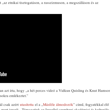
elt „az etnikai tisztogatáson, a rasszizmuson, a megszálláson és az
an azt írta, hogy „a hét perces videó a Vidkun Quisling és Knut Hamso
ánsokra emlékeztet.”
ál csak azért
utasította
el a „
Másféle álmodozók
” című, fogyatékkal élő
ert izraeli. „Támogatjuk az Izraellel szembeni akadémiai és kulturális