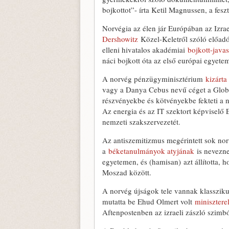
bojkottot”- írta Ketil Magnussen, a feszt
Norvégia az élen jár Európában az Izr
Dershowitz
Közel-Keletről szóló előadó
elleni hivatalos akadémiai
bojkott-java
náci bojkott óta az első európai egyetem
A norvég pénzügyminisztérium
kizárta 
vagy a Danya Cebus nevű céget a Globa
részvényekbe és kötvényekbe fekteti a n
Az energia és az IT szektort képviselő 
nemzeti szakszervezetét.
Az antiszemitizmus megérintett sok nor
a
béketanulmányok atyjának
is nevezne
egyetemen, és (hamisan) azt állította, 
Moszad között.
A norvég újságok tele vannak klasszik
mutatta be Ehud Olmert volt
minisztere
Aftenpostenben az izraeli zászló szimb