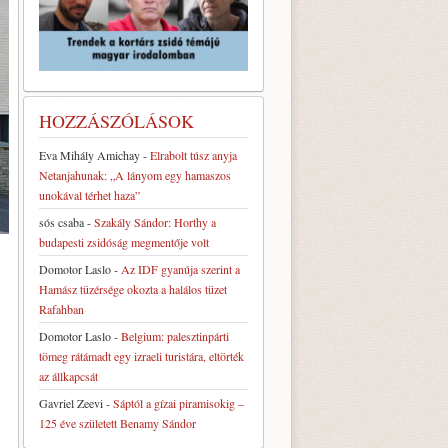
HOZZÁSZÓLÁSOK
Eva Mihály Amichay
-
Elrabolt túsz anyja
Netanjahunak: „A lányom egy hamaszos
unokával térhet haza”
sós csaba
-
Szakály Sándor: Horthy a
budapesti zsidóság megmentője volt
Domotor Laslo
-
Az IDF gyanúja szerint a
Hamász tüzérsége okozta a halálos tüzet
Rafahban
Domotor Laslo
-
Belgium: palesztinpárti
tömeg rátámadt egy izraeli turistára, eltörték
az állkapcsát
Gavriel Zeevi
-
Sáptól a gízai piramisokig –
125 éve született Benamy Sándor