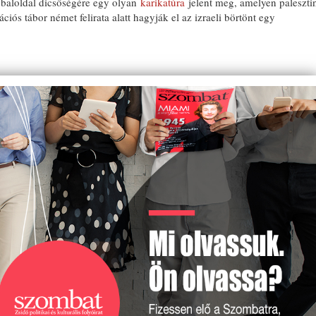
baloldal dicsőségére egy olyan
karikatúra
jelent meg, amelyen paleszti
ciós tábor német felirata alatt hagyják el az izraeli börtönt egy