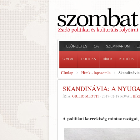
ELŐFIZETÉS
1%
SZEMINÁRIUM
E
CÍMLAP
POLITIKA
HÍREK
KULTÚRA
Címlap
Hírek - lapszemle
Skandinávia:
SKANDINÁVIA: A NYUGA
ÍRTA:
GIULIO MEOTTI
-
2017-02-18
ROVAT:
HÍR
A politikai korrektség mintaországai,