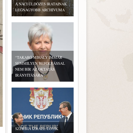
A NÁCI ÜLDÖZÉS IRATAINAK
LEGNAGYOBB ARCHÍVUMA
“TAKARÓ MIHÁLY IMMÁR
SEMMILYEN BEFOLYÁSSAL
NEM BÍR AZ OKTATÁS
IRÁNYÍTÁSÁRA”
SZERBIA IZRAEL EGYIK