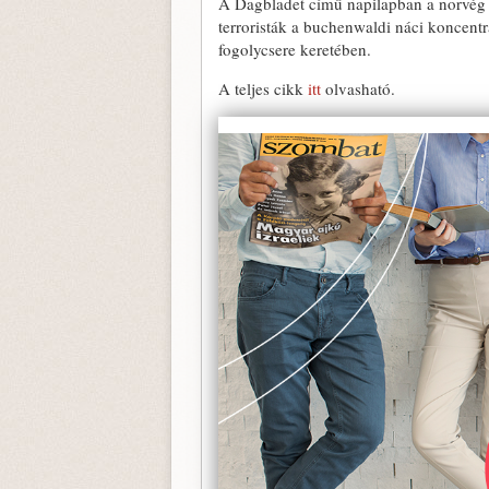
A Dagbladet című napilapban a norvég 
terroristák a buchenwaldi náci koncentrá
fogolycsere keretében.
A teljes cikk
itt
olvasható.