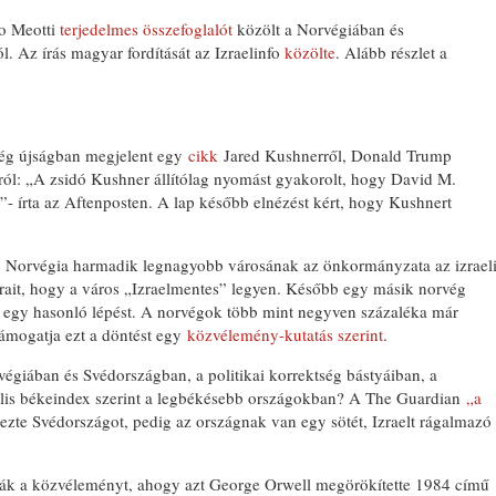
o Meotti
terjedelmes összefoglalót
közölt a Norvégiában és
. Az írás magyar fordítását az Izraelinfo
közölte
. Alább részlet a
vég újságban megjelent egy
cikk
Jared Kushnerről, Donald Trump
áról: „A zsidó Kushner állítólag nyomást gyakorolt, hogy David M.
”- írta az Aftenposten. A lap később elnézést kért, hogy Kushnert
 Norvégia harmadik legnagyobb városának az önkormányzata az izrael
gárait, hogy a város „Izraelmentes” legyen. Később egy másik norvég
t egy hasonló lépést. A norvégok több mint negyven százaléka már
 támogatja ezt a döntést egy
közvélemény-kutatás szerint
.
végiában és Svédországban, a politikai korrektség bástyáiban, a
bális békeindex szerint a legbékésebb országokban? A The Guardian
„a
ezte Svédországot, pedig az országnak van egy sötét, Izraelt rágalmazó
ák a közvéleményt, ahogy azt George Orwell megörökítette 1984 című