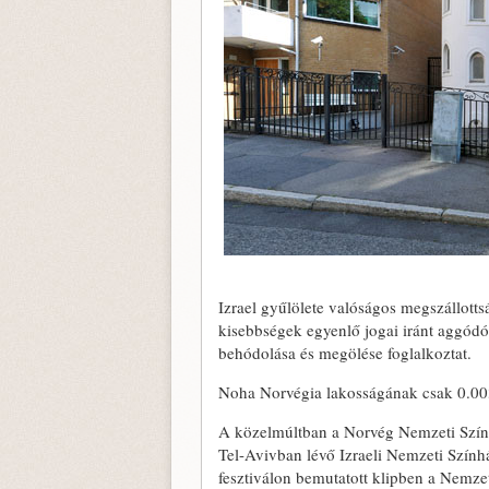
Izrael gyűlölete valóságos megszállottsá
kisebbségek egyenlő jogai iránt aggódó l
behódolása és megölése foglalkoztat.
Noha Norvégia lakosságának csak 0.003 
A közelmúltban a Norvég Nemzeti Szí
Tel-Avivban lévő Izraeli Nemzeti Színhá
fesztiválon bemutatott klipben a Nemzet