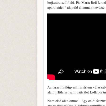
bojkottra szólít fel. Pia Maria Roll Izra
apartheiden” alapuló államnak nevezte.
Az izraeli külügyminisztérium válaszáb
alatti [Hitlerrel szimpatizáló] kollabor
Nem első alkalommal. Egy oslói fesztiv
gyermekekről szóló dokumentumfilmet, m