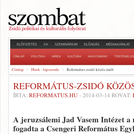
ELŐFIZETÉS
1%
SZEMINÁRIUM
ELŐADÁS
MÉDIAAJÁNLAT
CÍMLAP
POLITIKA
HÍREK
KULTÚRA
HAGYOMÁNY
TÖRTÉNELE
Címlap
Hírek - lapszemle
Református-zsidó közös múlt
REFORMÁTUS-ZSIDÓ KÖZÖ
ÍRTA:
REFORMATUS.HU
-
2014-03-14
ROVAT:
A jeruzsálemi Jad Vasem Intézet a
fogadta a Csengeri Református Egy