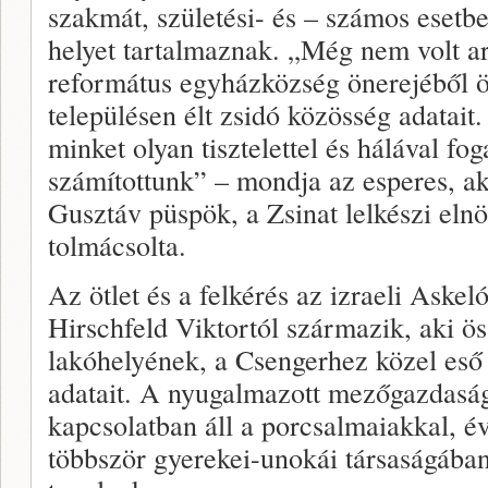
szakmát, születési- és – számos esetb
helyet tartalmaznak. „Még nem volt a
református egyházközség önerejéből ö
településen élt zsidó közösség adatait.
minket olyan tisztelettel és hálával f
számítottunk” – mondja az esperes, a
Gusztáv püspök, a Zsinat lelkészi elnö
tolmácsolta.
Az ötlet és a felkérés az izraeli Askel
Hirschfeld Viktortól származik, aki ös
lakóhelyének, a Csengerhez közel eső
adatait. A nyugalmazott mezőgazdasá
kapcsolatban áll a porcsalmaiakkal, év
többször gyerekei-unokái társaságában