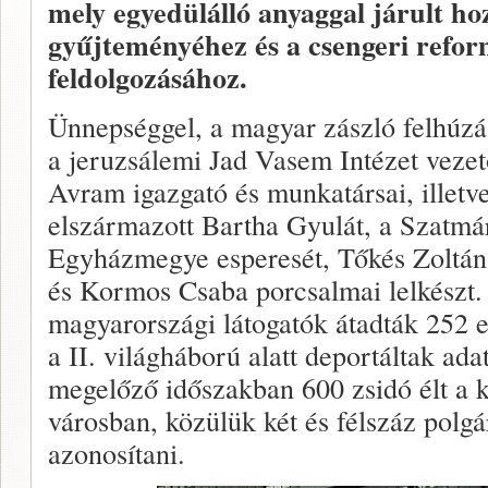
mely egyedülálló anyaggal járult h
gyűjteményéhez és a csengeri refor
feldolgozásához.
Ünnepséggel, a magyar zászló felhúzá
a jeruzsálemi Jad Vasem Intézet vezet
Avram igazgató és munkatársai, illet
elszármazott Bartha Gyulát, a Szatmá
Egyházmegye esperesét, Tőkés Zoltán c
és Kormos Csaba porcsalmai lelkészt
magyarországi látogatók átadták 252 e
a II. világháború alatt deportáltak ada
megelőző időszakban 600 zsidó élt a 
városban, közülük két és félszáz polgár
azonosítani.