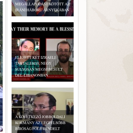
MEGÁLLAPODÁST KÖTÖTT AZ
IRÁNI HÁBORÚ ÁRNYÉKÁBAN
ELESETT KÉT IZRAELI
TARTALÉKOS, NÉGY
SÚLYOSAN MEGSEBESÜLT
DÉL-LIBANONBAN
A KÖVETKEZŐ JOBBOLDALI
KORMÁNY AZ LEGFELSŐBB
BÍRÓSÁG FÖLÉ RENDELT