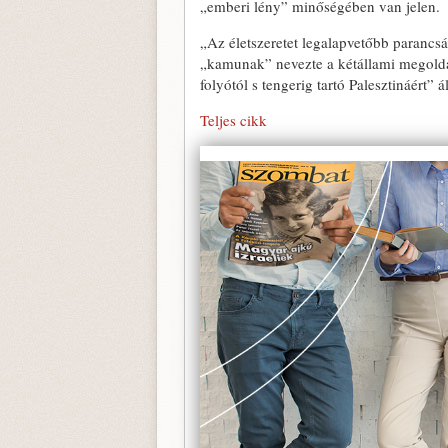
„emberi lény” minőségében van jelen.
„Az életszeretet legalapvetőbb parancs
„kamunak” nevezte a kétállami megoldás
folyótól s tengerig tartó Palesztináért” ál
Teljes cikk