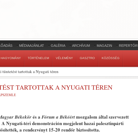
LŐADÁS
MÉDIAAJÁNLAT
GALÉRIA
ARCHÍVUM
MAGAZIN
REPERTÓR
HAGYOMÁNY
TÖRTÉNELEM
VÉLEMÉNY
GASZTRO
KÖZÖSSÉG
i tüntetést tartottak a Nyugati téren
TÉST TARTOTTAK A NYUGATI TÉREN
LAPSZEMLE
és a
mozgalom által szervezett
Magyar Békekör
Fórum a Békéért
. A Nyugati-téri demonstráción megjelent hazai palesztinpárti
rősítették, a rendezvényt 15-20 rendőr biztosította.