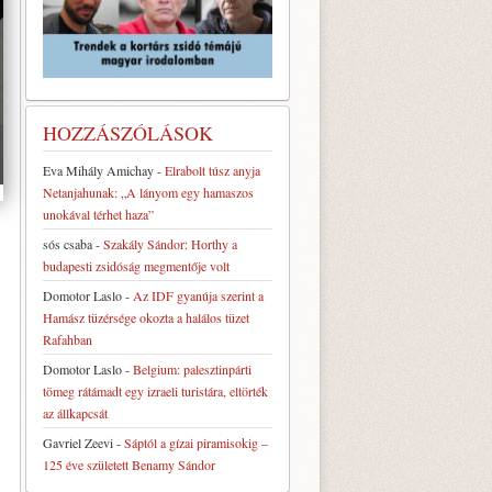
HOZZÁSZÓLÁSOK
Eva Mihály Amichay
-
Elrabolt túsz anyja
Netanjahunak: „A lányom egy hamaszos
unokával térhet haza”
sós csaba
-
Szakály Sándor: Horthy a
budapesti zsidóság megmentője volt
Domotor Laslo
-
Az IDF gyanúja szerint a
Hamász tüzérsége okozta a halálos tüzet
Rafahban
Domotor Laslo
-
Belgium: palesztinpárti
tömeg rátámadt egy izraeli turistára, eltörték
az állkapcsát
Gavriel Zeevi
-
Sáptól a gízai piramisokig –
125 éve született Benamy Sándor