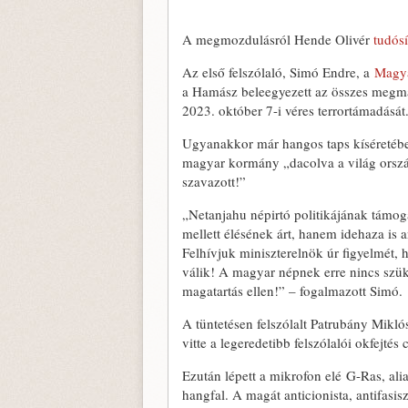
A megmozdulásról Hende Olivér
tudósí
Az első felszólaló, Simó Endre, a
Magy
a Hamász beleegyezett az összes megmara
2023. október 7-i véres terrortámadását
Ugyanakkor már hangos taps kíséretében í
magyar kormány „dacolva a világ ország
szavazott!”
„Netanjahu népirtó politikájának támo
mellett élésének árt, hanem idehaza is a
Felhívjuk miniszterelnök úr figyelmét, 
válik! A magyar népnek erre nincs szüks
magatartás ellen!” – fogalmazott Simó.
A tüntetésen felszólalt Patrubány Mikl
vitte a legeredetibb felszólalói okfejtés
Ezután lépett a mikrofon elé G-Ras, alia
hangfal. A magát anticionista, antifas