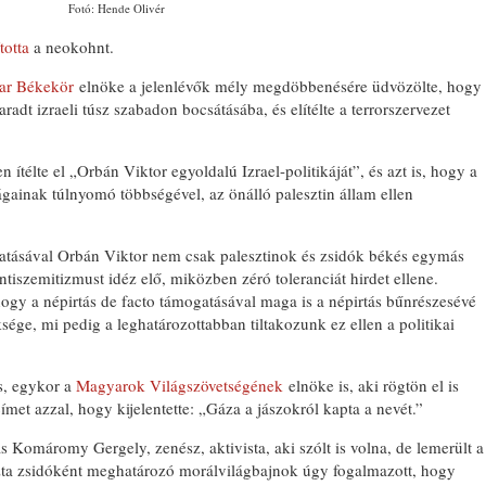
Fotó: Hende Olivér
totta
a neokohnt.
ar Békekör
elnöke a jelenlévők mély megdöbbenésére üdvözölte, hogy
dt izraeli túsz szabadon bocsátásába, és elítélte a terrorszervezet
.
télte el „Orbán Viktor egyoldalú Izrael-politikáját”, és azt is, hogy a
ainak túlnyomó többségével, az önálló palesztin állam ellen
gatásával Orbán Viktor nem csak palesztinok és zsidók békés egymás
ntiszemitizmust idéz elő, miközben zéró toleranciát hirdet ellene.
hogy a népirtás de facto támogatásával maga is a népirtás bűnrészesévé
ége, mi pedig a leghatározottabban tiltakozunk ez ellen a politikai
ós, egykor a
Magyarok Világszövetségének
elnöke is, aki rögtön el is
 címet azzal, hogy kijelentette: „Gáza a jászokról kapta a nevét.”
s Komáromy Gergely, zenész, aktivista, aki szólt is volna, de lemerült a
iszta zsidóként meghatározó morálvilágbajnok úgy fogalmazott, hogy