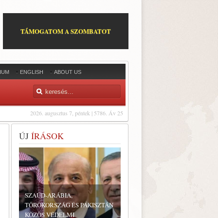
TÁMOGATOM A SZOMBATOT
IUM
ENGLISH
ABOUT US
2026. augusztus 7, péntek | 5786. Áv 25
ÚJ
ÍRÁSOK
SZAÚD-ARÁBIA,
TÖRÖKORSZÁG ÉS PAKISZTÁN
KÖZÖS VÉDELMI