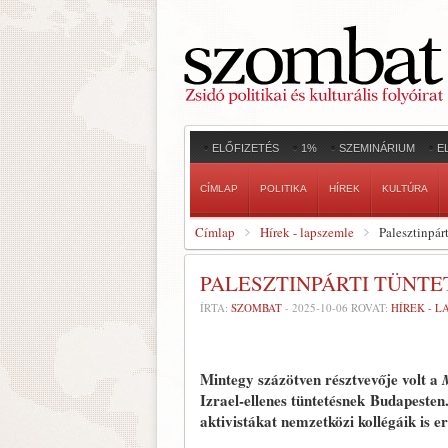
ELŐFIZETÉS
1%
SZEMINÁRIUM
E
CÍMLAP
POLITIKA
HÍREK
KULTÚRA
Címlap
Hírek - lapszemle
Palesztinpárt
PALESZTINPÁRTI TÜNTE
ÍRTA:
SZOMBAT
-
2025-10-06
ROVAT:
HÍREK - 
Mintegy százötven résztvevője volt a
Izrael-ellenes tüntetésnek Budapesten
aktivistákat nemzetközi kollégáik is e