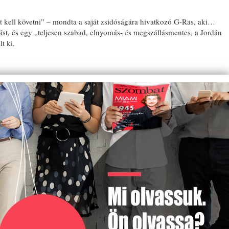
át kell követni” – mondta a saját zsidóságára hivatkozó G-Ras, aki…
t, és egy „teljesen szabad, elnyomás- és megszállásmentes, a Jordán
E
lt ki.
A
E
TI