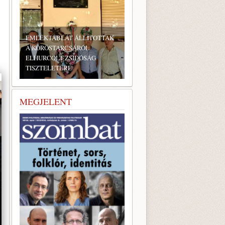
MLÉKTÁBLÁT ÁLLÍTOTTAK
 KÖRÖSTARCSÁRÓL
LHURCOLT ZSIDÓSÁG
SZTELETÉRE
BONYHÁDI ZSIDÓ NAPOK
MEGJELENT