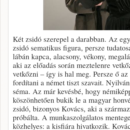
Két zsidó szerepel a darabban. Az eg
zsidó sematikus figura, persze tudato
lábán kapca, alacsony, vékony, megalá
aki az előadás során meztelenre vetkőz
vetkőzni – így is hal meg. Persze ő az
fordítani a német tiszt szavait. Nyilvá
séma. Az már kevésbé, hogy némiképp 
köszönhetően bukik le a magyar honvé
zsidó, bizonyos Kovács, aki a származ
próbálta. A munkaszolgálatos mentege
közhelyes: a kisfiára hivatkozik. Kov