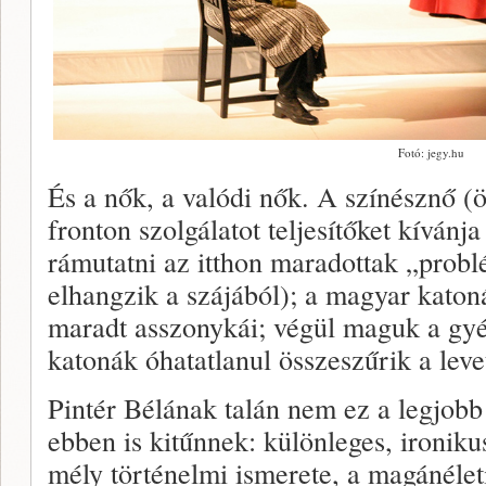
Fotó: jegy.hu
És a nők, a valódi nők. A színésznő (
fronton szolgálatot teljesítőket kívánj
rámutatni az itthon maradottak „probl
elhangzik a szájából); a magyar katoná
maradt asszonykái; végül maguk a gy
katonák óhatatlanul összeszűrik a leve
Pintér Bélának talán nem ez a legjobb 
ebben is kitűnnek: különleges, ironiku
mély történelmi ismerete, a magánélet