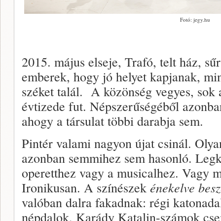
Fotó: jegy.hu
2015. május elseje, Trafó, telt ház, s
emberek, hogy jó helyet kapjanak, min
széket talál. A közönség vegyes, sok a
évtizede fut. Népszerűségéből azonba
ahogy a társulat többi darabja sem.
Pintér valami nagyon újat csinál. Olya
azonban semmihez sem hasonló. Legk
operetthez vagy a musicalhez. Vagy m
Ironikusan. A színészek
énekelve besz
valóban dalra fakadnak: régi katonada
népdalok, Karády Katalin-számok csen