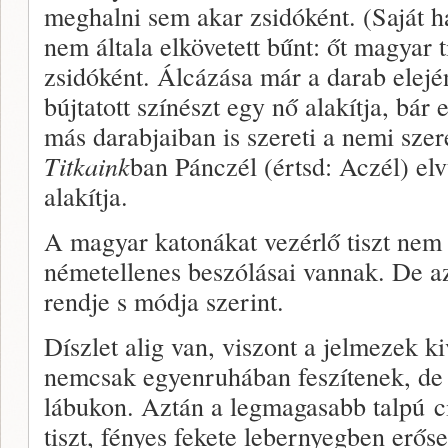
meghalni sem akar zsidóként. (Saját h
nem általa elkövetett bűnt: őt magyar t
zsidóként. Álcázása már a darab elejé
bújtatott színészt egy nő alakítja, bár 
más darabjaiban is szereti a nemi szer
Titkaink
ban Pánczél (értsd: Aczél) elv
alakítja.
A magyar katonákat vezérlő tiszt nem 
németellenes beszólásai vannak. De a
rendje s módja szerint.
Díszlet alig van, viszont a jelmezek 
nemcsak egyenruhában feszítenek, de 
lábukon. Aztán a legmagasabb talpú 
tiszt, fényes fekete lebernyegben erős