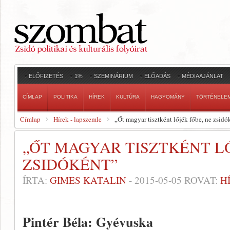
ELŐFIZETÉS
1%
SZEMINÁRIUM
ELŐADÁS
MÉDIAAJÁNLAT
CÍMLAP
POLITIKA
HÍREK
KULTÚRA
HAGYOMÁNY
TÖRTÉNELE
Címlap
Hírek - lapszemle
„Őt magyar tisztként lőjék főbe, ne zsidó
„ŐT MAGYAR TISZTKÉNT LŐ
ZSIDÓKÉNT”
ÍRTA:
GIMES KATALIN
-
2015-05-05
ROVAT:
H
Pintér Béla: Gyévuska