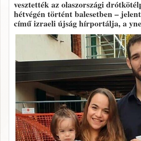
vesztették az olaszországi drótkötél
hétvégén történt balesetben – jelen
című izraeli újság hírportálja, a yne