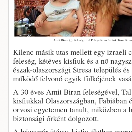
Amit Biran (j), felesége Tal Peleg-Biran és fiuk Tom Biran 
Kilenc másik utas mellett egy izraeli cs
feleség, kétéves kisfiuk és a nő nagysz
észak-olaszországi Stresa település é
működő felvonó egyik fülkéjének vasár
A 30 éves Amit Biran feleségével, Tal
kisfiukkal Olaszországban, Fabiában élt
orvosi egyetemen tanult, miközben a h
biztonsági őrként dolgozott.
A házaspár ötéves kisfia életben marad