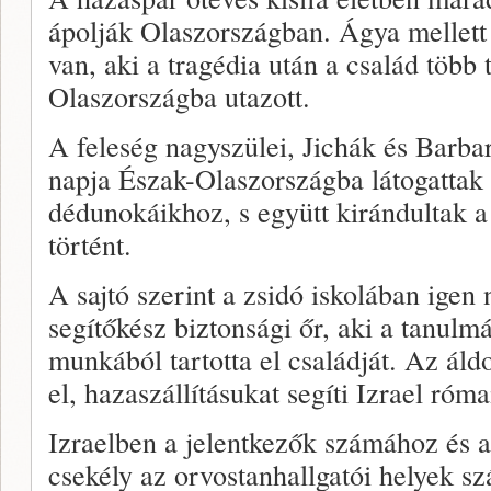
ápolják Olaszországban. Ágya mellett
van, aki a tragédia után a család több 
Olaszországba utazott.
A feleség nagyszülei, Jichák és Barb
napja Észak-Olaszországba látogattak
dédunokáikhoz, s együtt kirándultak a
történt.
A sajtó szerint a zsidó iskolában igen
segítőkész biztonsági őr, aki a tanulm
munkából tartotta el családját. Az áld
el, hazaszállításukat segíti Izrael róm
Izraelben a jelentkezők számához és 
csekély az orvostanhallgatói helyek s