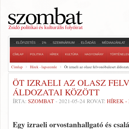
ELŐFIZETÉS
1%
SZEMINÁRIUM
ELŐADÁS
MÉDIAAJÁNLAT
CÍMLAP
POLITIKA
HÍREK
KULTÚRA
HAGYOMÁNY
TÖRTÉNELE
Címlap
Hírek - lapszemle
Öt izraeli az olasz felvonóbaleset áldozat
ÖT IZRAELI AZ OLASZ FE
ÁLDOZATAI KÖZÖTT
ÍRTA:
SZOMBAT
-
2021-05-24
ROVAT:
HÍREK 
Egy izraeli orvostanhallgató és csalá