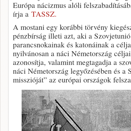
Európa nácizmus alóli felszabadításába
írja a
TASSZ.
A mostani egy korábbi törvény kiegész
pénzbírság illeti azt, aki a Szovjetuni
parancsnokainak és katonáinak a céljai
nyilvánosan a náci Németország céljai
azonosítja, valamint megtagadja a szo
náci Németország legyőzésében és a S
misszióját” az európai országok felsz