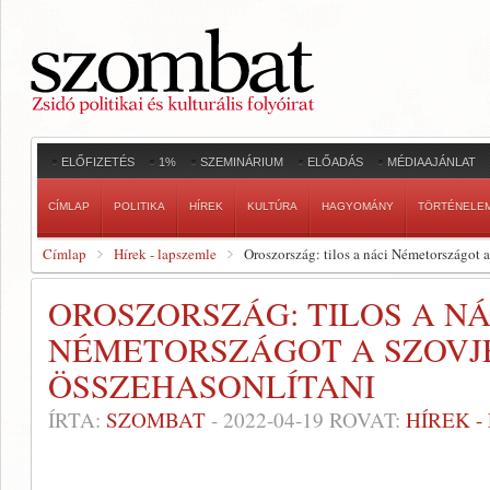
ELŐFIZETÉS
1%
SZEMINÁRIUM
ELŐADÁS
MÉDIAAJÁNLAT
CÍMLAP
POLITIKA
HÍREK
KULTÚRA
HAGYOMÁNY
TÖRTÉNELE
Címlap
Hírek - lapszemle
Oroszország: tilos a náci Németországot 
OROSZORSZÁG: TILOS A NÁ
NÉMETORSZÁGOT A SZOVJ
ÖSSZEHASONLÍTANI
ÍRTA:
SZOMBAT
-
2022-04-19
ROVAT:
HÍREK 