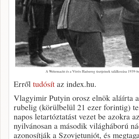
A Wehrmacht és a Vörös Hadsereg tisztjeinek találkozása 1939-b
Erről
tudósít
az index.hu.
Vlagyimir Putyin orosz elnök aláírta a
rubelig (körülbelül 21 ezer forintig) 
napos letartóztatást vezet be azokra a
nyilvánosan a második világháború n
azonosítják a Szovjetuniót, és megtag