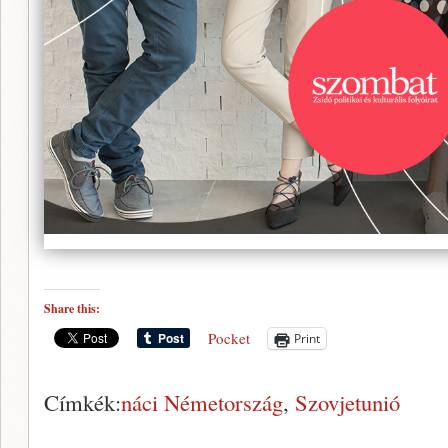
Share this:
Pocket
Print
Címkék:
náci Németország
,
Szovjetunió