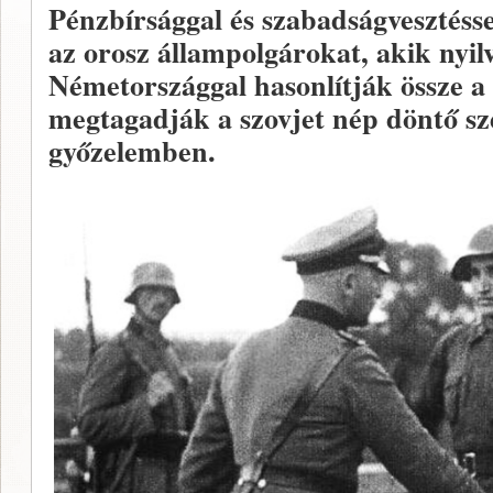
Pénzbírsággal és szabadságvesztéss
az orosz állampolgárokat, akik nyil
Németországgal hasonlítják össze a 
megtagadják a szovjet nép döntő sze
győzelemben.