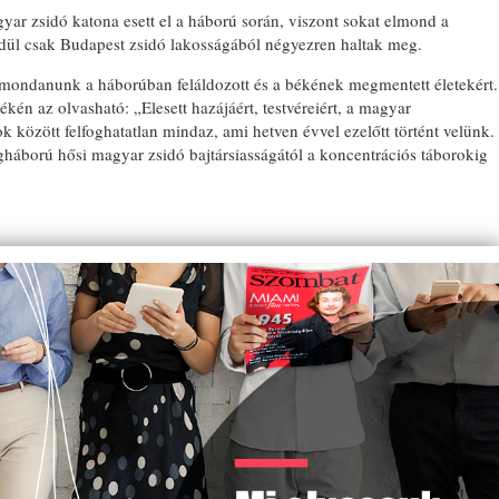
r zsidó katona esett el a háború során, viszont sokat elmond a
edül csak Budapest zsidó lakosságából négyezren haltak meg.
l mondanunk a háborúban feláldozott és a békének megmentett életekért.
lékén az olvasható: „Elesett hazájáért, testvéreiért, a magyar
rok között felfoghatatlan mindaz, ami hetven évvel ezelőtt történt velünk.
lágháború hősi magyar zsidó bajtársiasságától a koncentrációs táborokig