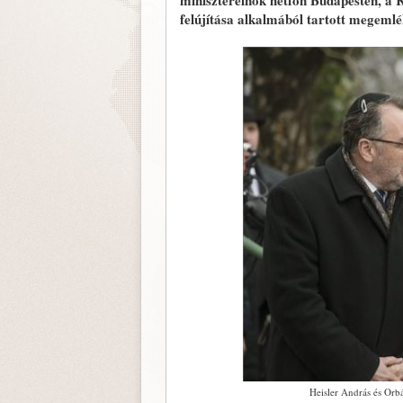
miniszterelnök hétfőn Budapesten, a 
felújítása alkalmából tartott megemlé
Heisler András és Orb