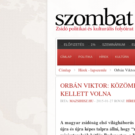
ELŐFIZETÉS
1%
SZEMINÁRIUM
E
CÍMLAP
POLITIKA
HÍREK
KULTÚRA
Címlap
Hírek - lapszemle
Orbán Viktor
ORBÁN VIKTOR: KÖZÖM
KELLETT VOLNA
ÍRTA:
MAZSIHISZ.HU
-
2015-01-27
ROVAT:
HÍRE
A magyar zsidóság első világháborús
újra és újra képes talpra állni, hogy