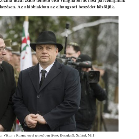
Kozma utcai zsidó temető első világháborús hősi parcellájának
kezésen. Az alábbiakban az elhangzott beszédet közöljük.
án Viktor a Kozma utcai temetőben (fotó: Koszticsák Szilárd, MTI)