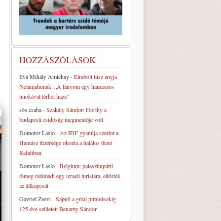
HOZZÁSZÓLÁSOK
Eva Mihály Amichay
-
Elrabolt túsz anyja
Netanjahunak: „A lányom egy hamaszos
unokával térhet haza”
sós csaba
-
Szakály Sándor: Horthy a
budapesti zsidóság megmentője volt
Domotor Laslo
-
Az IDF gyanúja szerint a
Hamász tüzérsége okozta a halálos tüzet
Rafahban
Domotor Laslo
-
Belgium: palesztinpárti
tömeg rátámadt egy izraeli turistára, eltörték
az állkapcsát
Gavriel Zeevi
-
Sáptól a gízai piramisokig –
125 éve született Benamy Sándor