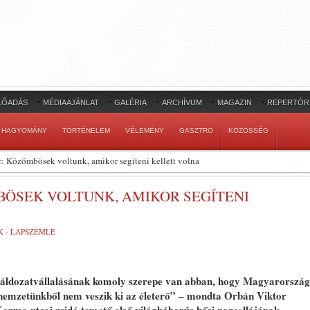
LŐADÁS
MÉDIAAJÁNLAT
GALÉRIA
ARCHÍVUM
MAGAZIN
REPERTÓR
HAGYOMÁNY
TÖRTÉNELEM
VÉLEMÉNY
GASZTRO
KÖZÖSSÉG
: Közömbösek voltunk, amikor segíteni kellett volna
BÖSEK VOLTUNK, AMIKOR SEGÍTENI
K - LAPSZEMLE
 áldozatvállalásának komoly szerepe van abban, hogy Magyarország
 “nemzetünkből nem veszik ki az életerő” – mondta Orbán Viktor