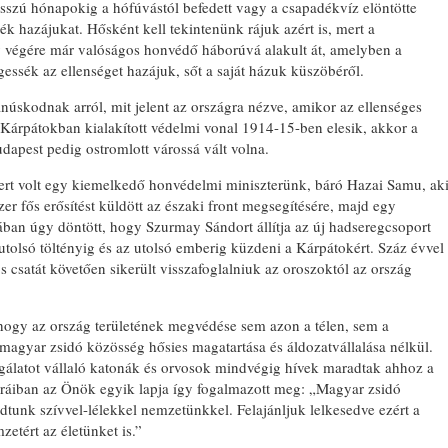
osszú hónapokig a hófúvástól befedett vagy a csapadékvíz elöntötte
ék hazájukat. Hősként kell tekintenünk rájuk azért is, mert a
v végére már valóságos honvédő háborúvá alakult át, amelyben a
gessék az ellenséget hazájuk, sőt a saját házuk küszöbéről.
núskodnak arról, mit jelent az országra nézve, amikor az ellenséges
 Kárpátokban kialakított védelmi vonal 1914-15-ben elesik, akkor a
dapest pedig ostromlott várossá vált volna.
ert volt egy kiemelkedő honvédelmi miniszterünk, báró Hazai Samu, ak
er fős erősítést küldött az északi front megsegítésére, majd egy
tában úgy döntött, hogy Szurmay Sándort állítja az új hadseregcsoport
 utolsó töltényig és az utolsó emberig küzdeni a Kárpátokért. Száz évvel
 csatát követően sikerült visszafoglalniuk az oroszoktól az ország
, hogy az ország területének megvédése sem azon a télen, sem a
 magyar zsidó közösség hősies magatartása és áldozatvállalása nélkül.
gálatot vállaló katonák és orvosok mindvégig hívek maradtak ahhoz a
óráiban az Önök egyik lapja így fogalmazott meg: „Magyar zsidó
dtunk szívvel-lélekkel nemzetünkkel. Felajánljuk lelkesedve ezért a
zetért az életünket is.”