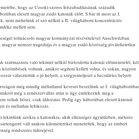
emetőbe, hogy az Uzsoki-szoros felszabadításának századik
áborúban elesett magyar zsidó katonák előtt. S bár itt most az I.
günk, nem mehetünk el szó nélkül a II. világháború koncentrációs
mléke mellett sem.
teségét tolmácsoló magyar kormányzat részvételével Auschwitzban
 magyar nemzet tragédiája és a magyar zsidó közösség jóvátehetetlen
származásra való tekintet nélkül biztosította katonái előmenetelét, két
és közömbösek voltunk, amikor segíteni kellett volna, és sokan, nagyon
szat választották a jó helyett, a szégyenteljeset a becsületes helyett.
szágon még mindig méltatlanul keveset beszélünk az I. világháborúba
satákról még a rendszerváltás után is úgy emlékeztek meg a
 voltak hősei, csak áldozatai. Pedig egy háborúban elesett katonát
en és méltatlan lefokozás.
t tekintünk azokra a katonákra, akik ellenséges ágyútűzben, méteres
 sártengerré vált utakon kilométereket meneteltek, hogy az embert
nség rendszeres túlerejével.