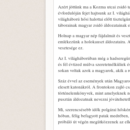
Azért jöttünk ma a Kozma utcai zsidó t
évfordulóján fejet hajtsunk az I. világh
világháború hősi halottai előtt tisztel
táborainak magyar zsidó áldozatainak e
Holnap a magyar nép fájdalmát és vesz
emlékezünk a holokauszt áldozataira. A
vesztesége ez.
Az I. világháborúban még a hadseregünk 
és fél évtized múlva szeretetnélküliek 
sokan voltak azok a magyarok, akik a ros
Száz évvel az események után Magyaror
elesett katonákról. A frontokon zajló c
történelemkönyvek, mint amelyeknek nem
pusztán áldozatnak nevezni jóvátehetetl
Mi, szerencsésebb idők polgárai hőskén
hóban, félig befagyott patak medrében,
próbáló út végén megütközzenek az elle