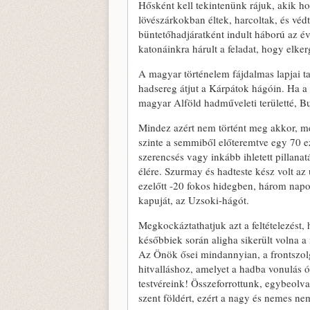
Hősként kell tekintenünk rájuk, akik h
lövészárkokban éltek, harcoltak, és védt
büntetőhadjáratként indult háború az é
katonáinkra hárult a feladat, hogy elker
A magyar történelem fájdalmas lapjai ta
hadsereg átjut a Kárpátok hágóin. Ha a
magyar Alföld hadműveleti területté, Bu
Mindez azért nem történt meg akkor, m
szinte a semmiből előteremtve egy 70 ez
szerencsés vagy inkább ihletett pillana
élére. Szurmay és hadteste kész volt az
ezelőtt -20 fokos hidegben, három napos
kapuját, az Uzsoki-hágót.
Megkockáztathatjuk azt a feltételezést
későbbiek során aligha sikerült volna a
Az Önök ősei mindannyian, a frontszol
hitvalláshoz, amelyet a hadba vonulás 
testvéreink! Összeforrottunk, egybeolva
szent földért, ezért a nagy és nemes nem