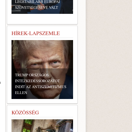
LEGSTABILABB EURÓPAI
SZÖVETSÉGESÉVÉ VÁLT
HÍREK-LAPSZEMLE
TRUMP ORSZÁGOS
INTÉZKEDÉSSOROZATOT
n
INDÍT AZ ANTISZEMITIZMUS
ELLEN
KÖZÖSSÉG