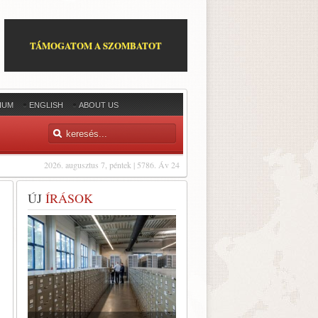
TÁMOGATOM A SZOMBATOT
IUM
ENGLISH
ABOUT US
2026. augusztus 7, péntek | 5786. Áv 24
ÚJ
ÍRÁSOK