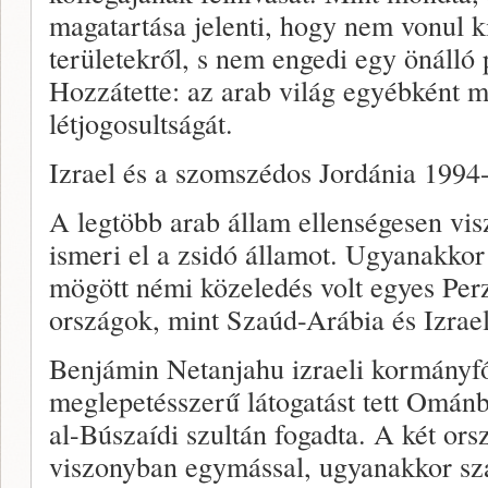
magatartása jelenti, hogy nem vonul ki
területekről, s nem engedi egy önálló 
Hozzátette: az arab világ egyébként m
létjogosultságát.
Izrael és a szomszédos Jordánia 1994-
A legtöbb arab állam ellenségesen vis
ismeri el a zsidó államot. Ugyanakkor
mögött némi közeledés volt egyes Per
országok, mint Szaúd-Arábia és Izrael
Benjámin Netanjahu izraeli kormányfő
meglepetésszerű látogatást tett Omán
al-Búszaídi szultán fogadta. A két ors
viszonyban egymással, ugyanakkor sz