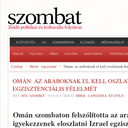
ELŐFIZETÉS
1%
SZEMINÁRIUM
ELŐADÁS
MÉDIAAJÁNLAT
CÍMLAP
POLITIKA
HÍREK
KULTÚRA
HAGYOMÁNY
TÖRTÉNELE
Címlap
Hírek - lapszemle
Omán: az araboknak el kell oszlatniuk Izr
OMÁN: AZ ARABOKNAK EL KELL OSZLA
EGZISZTENCIÁLIS FÉLELMÉT
ÍRTA:
MTI / SZOMBAT
-
2019-04-07
ROVAT:
HÍREK - LAPSZEMLE
,
KÜLFÖLD
Omán szombaton felszólította az ar
igyekezzenek eloszlatni Izrael egzisz