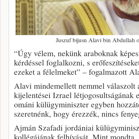
Juszuf bijusn Alavi bin Abdullah
“Úgy vélem, nekünk araboknak képesn
kérdéssel foglalkozni, s erőfeszítések
ezeket a félelmeket” – fogalmazott Al
Alavi mindemellett nemmel válaszolt 
kijelentései Izrael létjogosultságának 
ománi külügyminiszter egyben hozzát
szeretnénk, hogy érezzék, nincs fenye
Ajmán Szafadi jordániai külügyminiszt
kollégájának felhívását. Mint mondta, 