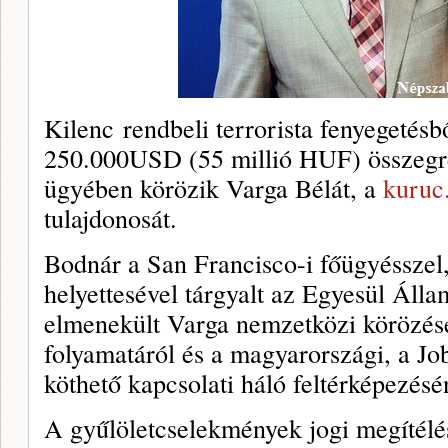
Kilenc rendbeli terrorista fenyegetés
250.000USD (55 millió HUF) összegre
ügyében körözik Varga Bélát, a
kuruc
tulajdonosát.
Bodnár a San Francisco-i főügyésszel
helyettesével tárgyalt az Egyesül Álla
elmenekült Varga nemzetközi körözésé
folyamatáról és a magyarországi, a Jo
köthető kapcsolati háló feltérképezésé
A gyűlöletcselekmények jogi megítélé