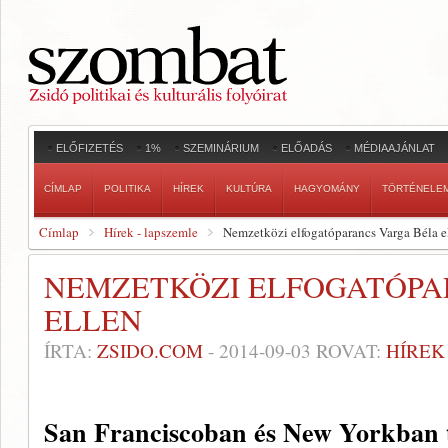
ELŐFIZETÉS
1%
SZEMINÁRIUM
ELŐADÁS
MÉDIAAJÁNLAT
CÍMLAP
POLITIKA
HÍREK
KULTÚRA
HAGYOMÁNY
TÖRTÉNELE
Címlap
Hírek - lapszemle
Nemzetközi elfogatóparancs Varga Béla e
NEMZETKÖZI ELFOGATÓPA
ELLEN
ÍRTA:
ZSIDO.COM
-
2014-09-03
ROVAT:
HÍREK
San Franciscoban és New Yorkban t