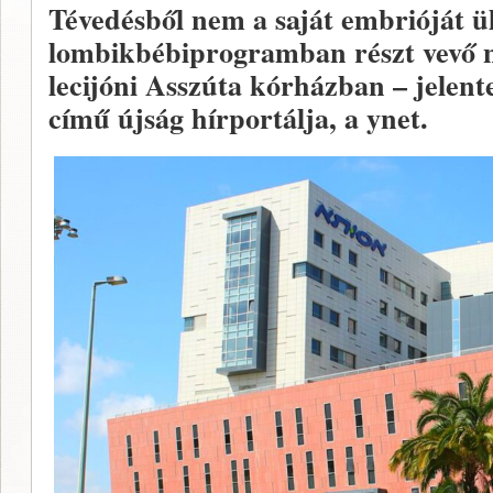
Tévedésből nem a saját embrióját ül
lombikbébiprogramban részt vevő n
lecijóni Asszúta kórházban – jelent
című újság hírportálja, a ynet.