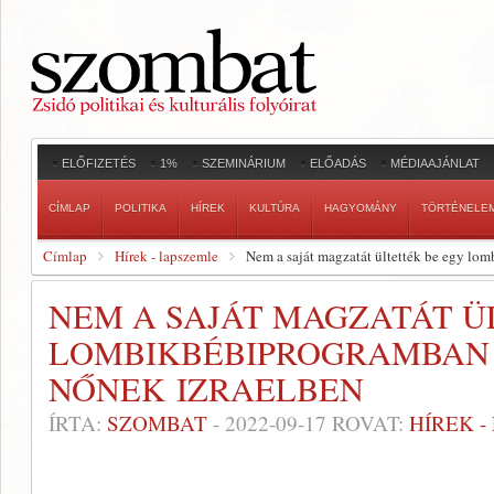
ELŐFIZETÉS
1%
SZEMINÁRIUM
ELŐADÁS
MÉDIAAJÁNLAT
CÍMLAP
POLITIKA
HÍREK
KULTÚRA
HAGYOMÁNY
TÖRTÉNELE
Címlap
Hírek - lapszemle
Nem a saját magzatát ültették be egy lo
NEM A SAJÁT MAGZATÁT Ü
LOMBIKBÉBIPROGRAMBAN 
NŐNEK IZRAELBEN
ÍRTA:
SZOMBAT
-
2022-09-17
ROVAT:
HÍREK 