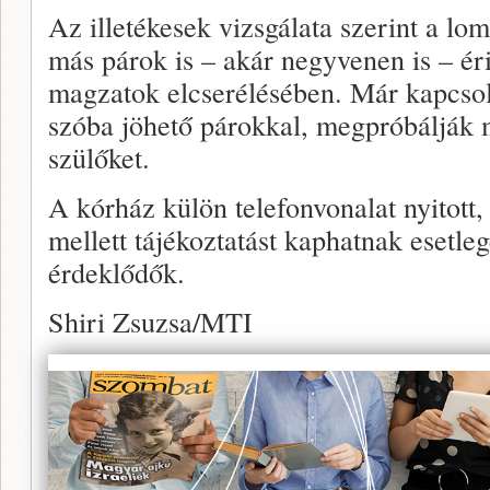
Az illetékesek vizsgálata szerint a lo
más párok is – akár negyvenen is – éri
magzatok elcserélésében. Már kapcsola
szóba jöhető párokkal, megpróbálják m
szülőket.
A kórház külön telefonvonalat nyitott, a
mellett tájékoztatást kaphatnak esetle
érdeklődők.
Shiri Zsuzsa/MTI