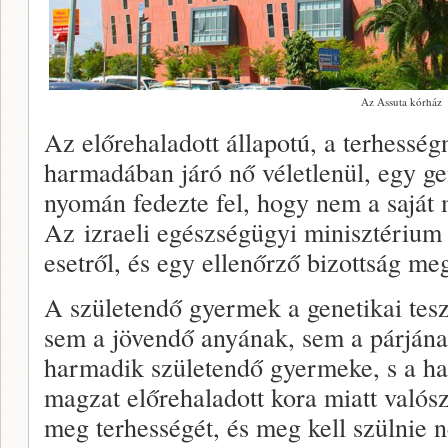
Az Assuta kórház
Az előrehaladott állapotú, a terhessé
harmadában járó nő véletlenül, egy gen
nyomán fedezte fel, hogy nem a saját 
Az izraeli egészségügyi minisztérium i
esetről, és egy ellenőrző bizottság meg
A születendő gyermek a genetikai tes
sem a jövendő anyának, sem a párján
harmadik születendő gyermeke, s a ha
magzat előrehaladott kora miatt valós
meg terhességét, és meg kell szülnie 