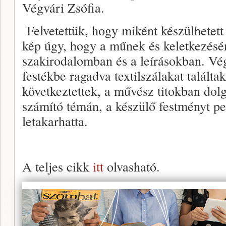
Végvári Zsófia.
Felvetettük, hogy miként készülhetett
kép úgy, hogy a műnek és keletkezésé
szakirodalomban és a leírásokban. Vé
festékbe ragadva textilszálakat találta
következtettek, a művész titokban dol
számító témán, a készülő festményt p
letakarhatta.
A teljes cikk
itt
olvasható.