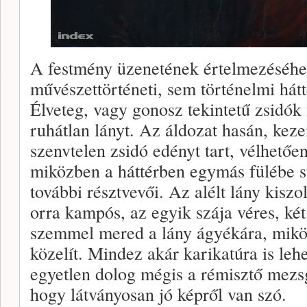
A festmény üzenetének értelmezéséhez
művészettörténeti, sem történelmi hát
Élveteg, vagy gonosz tekintetű zsidók 
ruhátlan lányt. Az áldozat hasán, kezei
szenvtelen zsidó edényt tart, vélhetőe
miközben a háttérben egymás fülébe su
további résztvevői. Az alélt lány kiszo
orra kampós, az egyik szája véres, ké
szemmel mered a lány ágyékára, miköz
közelít. Mindez akár karikatúra is leh
egyetlen dolog mégis a rémisztő mezsg
hogy látványosan jó képről van szó.