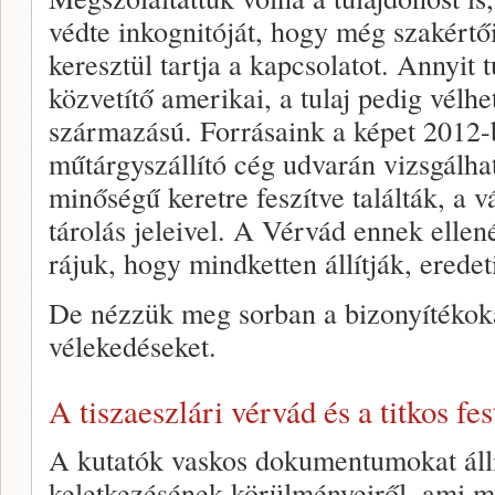
védte inkognitóját, hogy még szakértői
keresztül tartja a kapcsolatot. Annyit
közvetítő amerikai, a tulaj pedig vél
származású. Forrásaink a képet 2012-
műtárgyszállító cég udvarán vizsgálha
minőségű keretre feszítve találták, a 
tárolás jeleivel. A Vérvád ennek ellené
rájuk, hogy mindketten állítják, erede
De nézzük meg sorban a bizonyítékoka
vélekedéseket.
A tiszaeszlári vérvád és a titkos f
A kutatók vaskos dokumentumokat állí
keletkezésének körülményeiről, ami m