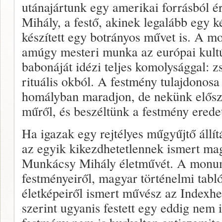
utánajártunk egy amerikai forrásból 
Mihály, a festő, akinek legalább egy 
készített egy botrányos művet is. A m
amúgy mesteri munka az európai kultú
babonáját idézi teljes komolysággal: z
rituális okból. A festmény tulajdonos
homályban maradjon, de nekünk először
műről, és beszéltünk a festmény eredet
Ha igazak egy rejtélyes műgyűjtő állítá
az egyik kikezdhetetlennek ismert magy
Munkácsy Mihály életművét. A monume
festményeiről, magyar történelmi tabl
életképeiről ismert művész az Indexh
szerint ugyanis festett egy eddig nem i