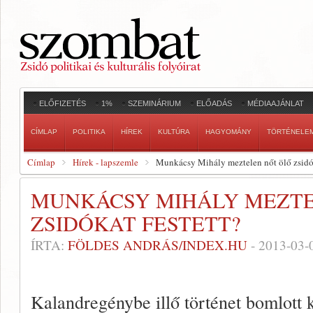
ELŐFIZETÉS
1%
SZEMINÁRIUM
ELŐADÁS
MÉDIAAJÁNLAT
CÍMLAP
POLITIKA
HÍREK
KULTÚRA
HAGYOMÁNY
TÖRTÉNELE
Címlap
Hírek - lapszemle
Munkácsy Mihály meztelen nőt ölő zsidók
MUNKÁCSY MIHÁLY MEZTE
ZSIDÓKAT FESTETT?
ÍRTA:
FÖLDES ANDRÁS/INDEX.HU
-
2013-03-
Kalandregénybe illő történet bomlott k