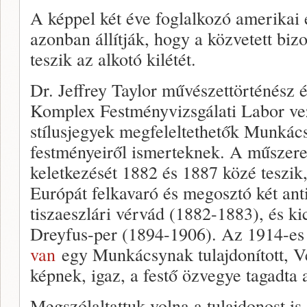
A képpel két éve foglalkozó amerika
azonban állítják, hogy a közvetett bi
teszik az alkotó kilétét.
Dr. Jeffrey Taylor művészettörténész é
Komplex Festményvizsgálati Labor vez
stílusjegyek megfeleltethetők Munkác
festményeiről ismerteknek. A műszere
keletkezését 1882 és 1887 közé teszik
Európát felkavaró és megosztó két anti
tiszaeszlári vérvád (1882-1883), és ki
Dreyfus-per (1894-1906). Az 1914-es
van
egy Munkácsynak tulajdonított, V
képnek, igaz, a festő özvegye tagadta a
Megszólaltattuk volna a tulajdonost is