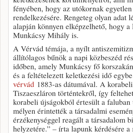
fényében, hogy az utókornak egyetlen 
rendelkezésére. Rengeteg olyan adat 
alapján könnyen elképzelhető, hogy a 
Munkácsy Mihály is.
A Vérvád témája, a nyílt antiszemitizmu
állítólagos bűnök a napi közbeszéd ré
időben, amely Munkácsy fő korszakán
és a feltételezett keletkezési idő egyb
vérvád
1883-as dátumával. A korabeli v
Tiszaeszláron történtekről, így felte
korabeli újságokból értesült a faluban
mélyen érintették a társadalmi esemén
érzékenységgel reagált a társadalom b
helyzetére.” – írta lapunk kérdésére a