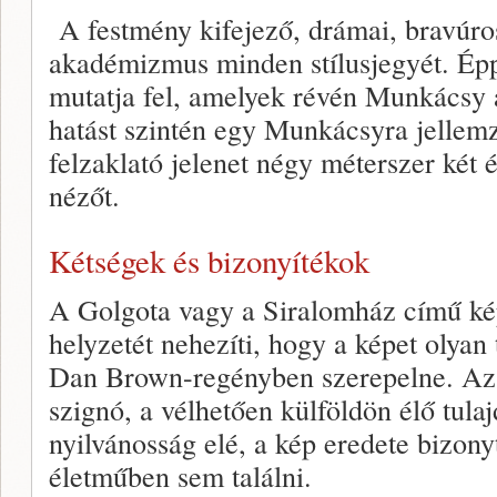
A festmény kifejező, drámai, bravúro
akadémizmus minden stílusjegyét. Épp
mutatja fel, amelyek révén Munkácsy 
hatást szintén egy Munkácsyra jellemz
felzaklató jelenet négy méterszer két 
nézőt.
Kétségek és bizonyítékok
A Golgota vagy a Siralomház című kép
helyzetét nehezíti, hogy a képet olyan
Dan Brown-regényben szerepelne. Az 
szignó, a vélhetően külföldön élő tula
nyilvánosság elé, a kép eredete bizon
életműben sem találni.