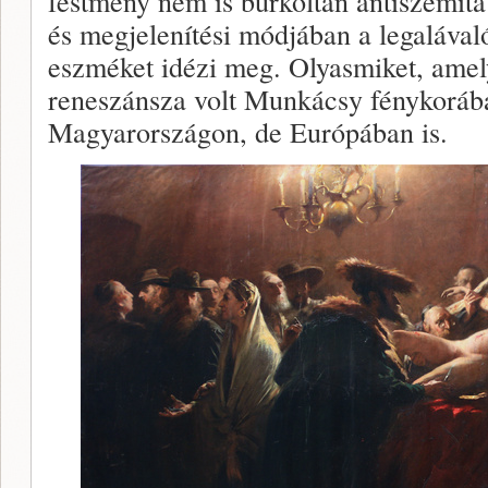
festmény nem is burkoltan antiszemita
és megjelenítési módjában a legalával
eszméket idézi meg. Olyasmiket, ame
reneszánsza volt Munkácsy fénykorá
Magyarországon, de Európában is.