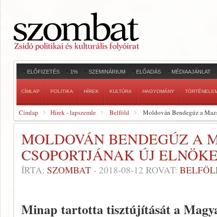
ELŐFIZETÉS
1%
SZEMINÁRIUM
ELŐADÁS
MÉDIAAJÁNLAT
CÍMLAP
POLITIKA
HÍREK
KULTÚRA
HAGYOMÁNY
TÖRTÉNELE
Címlap
Hírek - lapszemle
Belföld
Moldován Bendegúz a Mazsih
MOLDOVÁN BENDEGÚZ A MA
CSOPORTJÁNAK ÚJ ELNÖK
ÍRTA:
SZOMBAT
-
2018-08-12
ROVAT:
BELFÖL
Minap tartotta tisztújítását a Magy