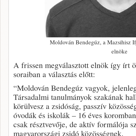
Moldován Bendegúz, a Mazsihisz Ifj
elnöke
A frissen megválasztott elnök így írt
soraiban a választás előtt:
“Moldován Bendegúz vagyok, jelenle
Társadalmi tanulmányok szakának hall
körülvesz a zsidóság, passzív közössé
óvodák és iskolák – 16 éves koromba
csak résztvevője, de aktív formálója s
magyarországi zsidó közösségnek.