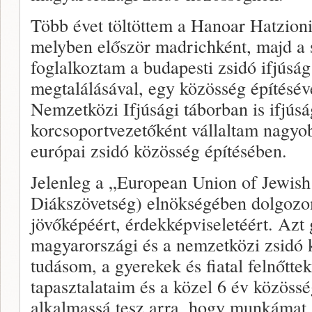
Több évet töltöttem a Hanoar Hatzioni
melyben először madrichként, majd a 
foglalkoztam a budapesti zsidó ifjúság
megtalálásával, egy közösség építésév
Nemzetközi Ifjúsági táborban is ifjús
korcsoportvezetőként vállaltam nagyob
európai zsidó közösség építésében.
Jelenleg a „European Union of Jewish
Diákszövetség) elnökségében dolgozo
jövőképéért, érdekképviseletéért. Az
magyarországi és a nemzetközi zsidó kö
tudásom, a gyerekek és fiatal felnőttek
tapasztalataim és a közel 6 év közös
alkalmassá tesz arra, hogy munkámat 