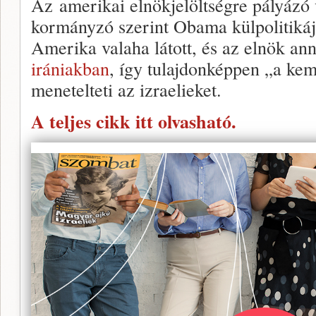
Az amerikai elnökjelöltségre pályázó 
kormányzó szerint Obama külpolitikája
Amerika valaha látott, és az elnök an
irániakban
, így tulajdonképpen „a ke
menetelteti az izraelieket.
A teljes cikk itt olvasható.