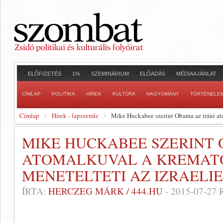
ELŐFIZETÉS
1%
SZEMINÁRIUM
ELŐADÁS
MÉDIAAJÁNLAT
CÍMLAP
POLITIKA
HÍREK
KULTÚRA
HAGYOMÁNY
TÖRTÉNELE
Címlap
Hírek - lapszemle
Mike Huckabee szerint Obama az iráni ato
MIKE HUCKABEE SZERINT 
ATOMALKUVAL A KREMAT
MENETELTETI AZ IZRAELI
ÍRTA:
HERCZEG MÁRK / 444.HU
-
2015-07-27
R