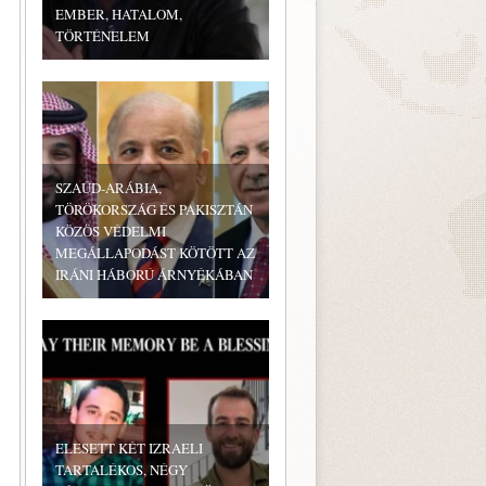
EMBER, HATALOM,
TÖRTÉNELEM
SZAÚD-ARÁBIA,
TÖRÖKORSZÁG ÉS PAKISZTÁN
KÖZÖS VÉDELMI
MEGÁLLAPODÁST KÖTÖTT AZ
IRÁNI HÁBORÚ ÁRNYÉKÁBAN
ELESETT KÉT IZRAELI
TARTALÉKOS, NÉGY
-