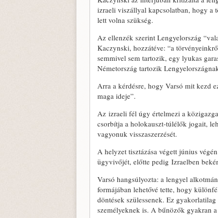
izraeli viszállyal kapcsolatban, hogy a
lett volna szükség.
Az ellenzék szerint Lengyelország “va
Kaczynski, hozzátéve: “a törvényeinkr
semmivel sem tartozik, egy lyukas gara
Németország tartozik Lengyelországnak,
Arra a kérdésre, hogy Varsó mit kezd 
maga ideje”.
Az izraeli fél úgy értelmezi a közigazga
csorbítja a holokauszt-túlélők jogait, l
vagyonuk visszaszerzését.
A helyzet tisztázása végett június végé
ügyvivőjét, előtte pedig Izraelben beké
Varsó hangsúlyozta: a lengyel alkotmá
formájában lehetővé tette, hogy különfé
döntések szülessenek. Ez gyakorlatilag 
személyeknek is. A bűnözők gyakran a h