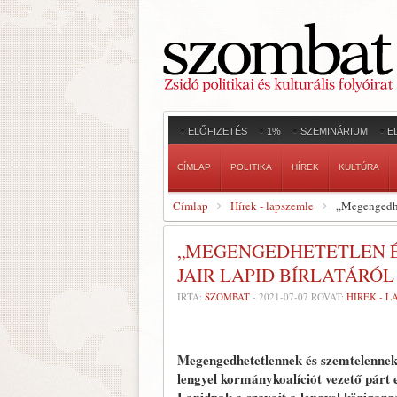
ELŐFIZETÉS
1%
SZEMINÁRIUM
E
CÍMLAP
POLITIKA
HÍREK
KULTÚRA
Címlap
Hírek - lapszemle
„Megengedhet
„MEGENGEDHETETLEN É
JAIR LAPID BÍRLATÁRÓL
ÍRTA:
SZOMBAT
-
2021-07-07
ROVAT:
HÍREK - 
Megengedhetetlennek és szemtelennek 
lengyel kormánykoalíciót vezető párt 