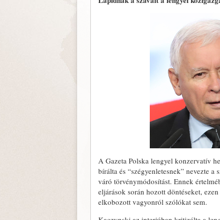
Lapidnak a szavait a lengyel közigazga
A Gazeta Polska lengyel konzervatív he
bírálta és “szégyenletesnek” nevezte a 
váró törvénymódosítást. Ennek értelmé
eljárások során hozott döntéseket, ezen 
elkobozott vagyonról szólókat sem.
Kaczynski az interjúban kritizálta a len