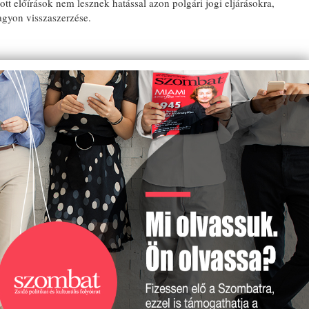
t előírások nem lesznek hatással azon polgári jogi eljárásokra,
agyon visszaszerzése.