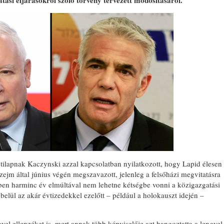
tási eljárásokról szóló törvény tervezett módosításáról.
tilapnak Kaczynski azzal kapcsolatban nyilatkozott, hogy Lapid élesen
szejm által június végén megszavazott, jelenleg a felsőházi megvitatásra
ben harminc év elmúltával nem lehetne kétségbe vonni a közigazgatási
belül az akár évtizedekkel ezelőtt – például a holokauszt idején –
gyel ellenzéket is, mert annak több képviselője azt hangoztatta a lengyel