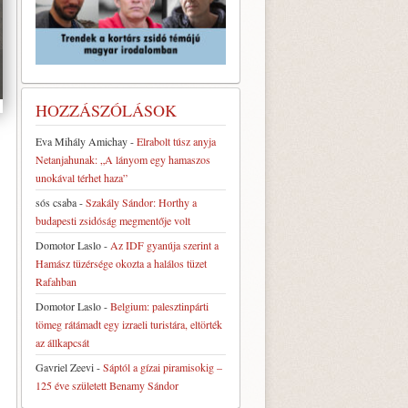
HOZZÁSZÓLÁSOK
Eva Mihály Amichay
-
Elrabolt túsz anyja
Netanjahunak: „A lányom egy hamaszos
unokával térhet haza”
sós csaba
-
Szakály Sándor: Horthy a
budapesti zsidóság megmentője volt
Domotor Laslo
-
Az IDF gyanúja szerint a
Hamász tüzérsége okozta a halálos tüzet
Rafahban
Domotor Laslo
-
Belgium: palesztinpárti
tömeg rátámadt egy izraeli turistára, eltörték
az állkapcsát
Gavriel Zeevi
-
Sáptól a gízai piramisokig –
125 éve született Benamy Sándor