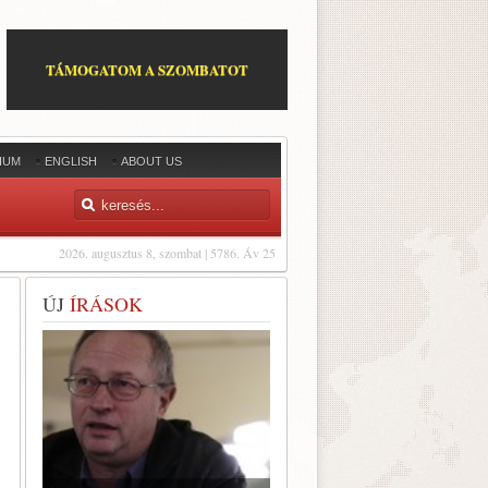
TÁMOGATOM A SZOMBATOT
IUM
ENGLISH
ABOUT US
2026. augusztus 8, szombat | 5786. Áv 25
ÚJ
ÍRÁSOK