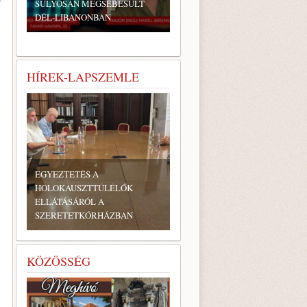
SÚLYOSAN MEGSEBESÜLT
DÉL-LIBANONBAN
HÍREK-LAPSZEMLE
EGYEZTETÉS A
HOLOKAUSZTTÚLÉLŐK
ELLÁTÁSÁRÓL A
SZERETETKÓRHÁZBAN
KÖZÖSSÉG