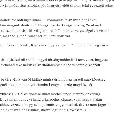
 törvénymódosítás alsóházi jóváhagyása előtt diplomáciai egyeztetésekre
lamiféle másodrangú állam” – kommentálta az ilyen hangokat
ől mi magunk döntünk”. Hangsúlyozta: Lengyelország “senkinek
ssal sem”, a második világháborús bűnökért és veszteségekért viszont
 mégpedig több mint ezer milliárd dollárral.
ezzel “a számlával”, Kaczynski úgy válaszolt: “mindennek megvan a
tási eljárásokról szóló lengyel törvénymódosítási tervezetet, hogy az
ehetetlenné téve nekik és az utódaiknak a háború során elkobzott
n bekérették a varsói külügyminisztériumba az izraeli nagykövetség
rették az ottani minisztériumba Lengyelország nagykövetét.
nybíróság 2015-ös döntése miatt módosítandó törvény az eddigi
le, gyakran bűnügyi hátterű kárpótlási eljárásokban szabálytalan
ahhoz vezetett, hogy néha jelentős vagyont adtak át erre nem jogosult
olokauszt áldozatainak, illetve jogutódaik rovására is