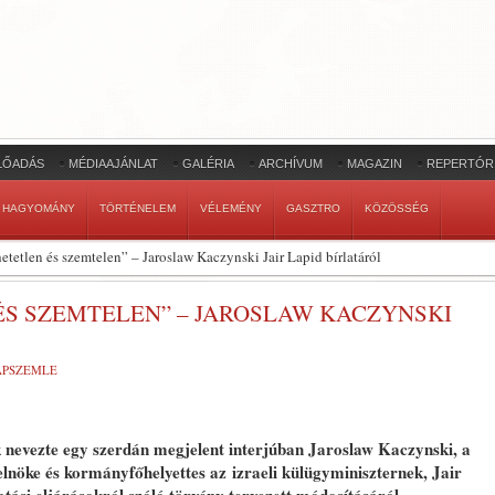
LŐADÁS
MÉDIAAJÁNLAT
GALÉRIA
ARCHÍVUM
MAGAZIN
REPERTÓR
HAGYOMÁNY
TÖRTÉNELEM
VÉLEMÉNY
GASZTRO
KÖZÖSSÉG
etlen és szemtelen” – Jaroslaw Kaczynski Jair Lapid bírlatáról
S SZEMTELEN” – JAROSLAW KACZYNSKI
LAPSZEMLE
nevezte egy szerdán megjelent interjúban Jaroslaw Kaczynski, a
elnöke és kormányfőhelyettes az izraeli külügyminiszternek, Jair