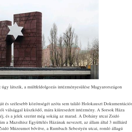
t úgy látszik, a múltfeldolgozás intézményesülése Magyarországon
óját és szélesebb közönségét azóta sem találó Holokauszt Dokumentáció
tői válsággal küszködő, mára kiüresedett intézmény. A Sorsok Háza
éj, és a jelek szerint még sokáig az marad. A Dohány utcai Zsidó
ám a Mazsihisz Együttélés Házának nevezett, az állam által 3 milliárd
 a Zsidó Múzeumot bővítve, a Rumbach Sebestyén utcai, romló állagú