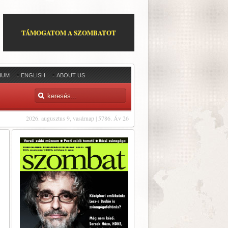
TÁMOGATOM A SZOMBATOT
IUM
ENGLISH
ABOUT US
2026. augusztus 9, vasárnap | 5786. Áv 26