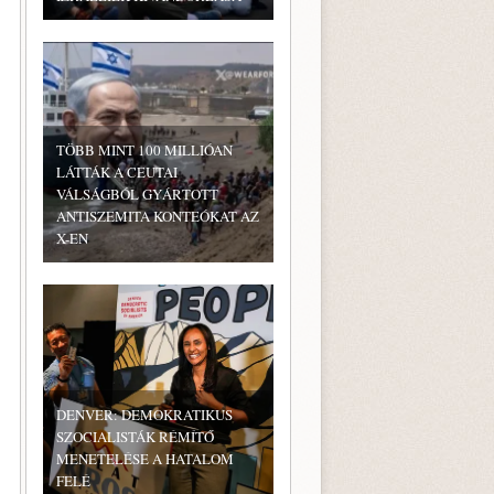
TÖBB MINT 100 MILLIÓAN
LÁTTÁK A CEUTAI
VÁLSÁGBÓL GYÁRTOTT
ANTISZEMITA KONTEÓKAT AZ
X-EN
DENVER: DEMOKRATIKUS
SZOCIALISTÁK RÉMÍTŐ
MENETELÉSE A HATALOM
FELÉ