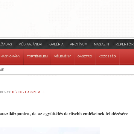
LŐADÁS
MÉDIAAJÁNLAT
GALÉRIA
ARCHÍVUM
MAGAZIN
REPERTÓR
HAGYOMÁNY
TÖRTÉNELEM
VÉLEMÉNY
GASZTRO
KÖZÖSSÉG
ső!
ROVAT:
HÍREK - LAPSZEMLE
ausztközpontra, de az együttélés derűsebb emlékeinek felidézésére