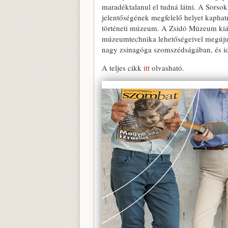
maradéktalanul el tudná látni. A Sorso
jelentőségének megfelelő helyet kaphat
történeti múzeum. A Zsidó Múzeum kiál
múzeumtechnika lehetőségeivel megújulva
nagy zsinagóga szomszédságában, és idő
A teljes cikk
itt
olvasható.