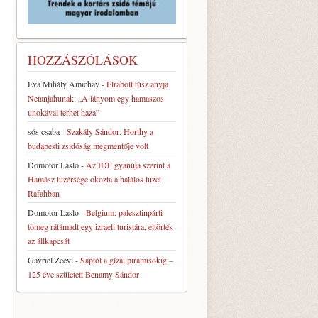
HOZZÁSZÓLÁSOK
Eva Mihály Amichay
-
Elrabolt túsz anyja
Netanjahunak: „A lányom egy hamaszos
unokával térhet haza”
sós csaba
-
Szakály Sándor: Horthy a
budapesti zsidóság megmentője volt
Domotor Laslo
-
Az IDF gyanúja szerint a
Hamász tüzérsége okozta a halálos tüzet
Rafahban
Domotor Laslo
-
Belgium: palesztinpárti
tömeg rátámadt egy izraeli turistára, eltörték
az állkapcsát
Gavriel Zeevi
-
Sáptól a gízai piramisokig –
125 éve született Benamy Sándor