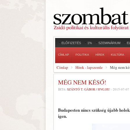
ELŐFIZETÉS
1%
SZEMINÁRIUM
E
CÍMLAP
POLITIKA
HÍREK
KULTÚRA
Címlap
Hírek - lapszemle
Még nem ké
MÉG NEM KÉSŐ!
ÍRTA:
SZÁNTÓ T. GÁBOR / HVG.HU
-
2015-07-07
Budapesten nincs szükség újabb holok
igen.