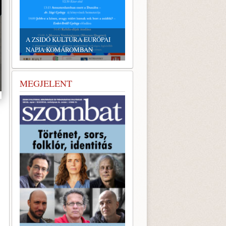
EMLÉKTÁBLÁT ÁLLÍTOTTA
A KÖRÖSTARCSÁRÓL
A ZSIDÓ KULTÚRA EURÓPAI
ELHURCOLT ZSIDÓSÁG
NAPJA KOMÁROMBAN
TISZTELETÉRE
MEGJELENT