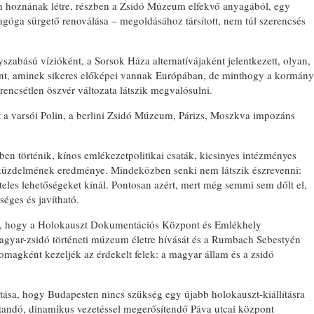
n hoznának létre, részben a Zsidó Múzeum elfekvő anyagából, egy
góga sürgető renoválása – megoldásához társított, nem túl szerencsés
szabású vízióként, a Sorsok Háza alternatívájaként jelentkezett, olyan,
nt, aminek sikeres előképei vannak Európában, de minthogy a kormány
encsétlen öszvér változata látszik megvalósulni.
a varsói Polin, a berlini Zsidó Múzeum, Párizs, Moszkva impozáns
 történik, kínos emlékezetpolitikai csaták, kicsinyes intézményes
küzdelmének eredménye. Mindeközben senki nem látszik észrevenni:
teles lehetőségeket kínál. Pontosan azért, mert még semmi sem dőlt el,
éges és javítható.
, hogy a Holokauszt Dokumentációs Központ és Emlékhely
a magyar-zsidó történeti múzeum életre hívását és a Rumbach Sebestyén
omagként kezeljék az érdekelt felek: a magyar állam és a zsidó
ása, hogy Budapesten nincs szükség egy újabb holokauszt-kiállításra
ítandó, dinamikus vezetéssel megerősítendő Páva utcai központ