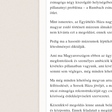
zsinagóga négy kiszolgáló helyiségébe
pillanatnyi probléma – a Rumbach zsina
ötlet.
Mint ismeretes, az Együttélés Háza nagy
magyar zsidó történeti múzeum álmaké
nem kívánta ezt a megoldást, ennek szer
Pedig ma a hasonló múzeumok léptékét 
létesítményei diktálják.
Ami ma Magyarországon ebben az ügyben
megfontolások és személyes ambíciók 
kivételes pillanatban vagyunk, ami kivé
semmi sem végleges, még minden lehets
Ma még minden lehetőség megvan arra
felfrissítését, a Sorsok Háza jövőjét, 
utcai zsinagóga rekonstrukcióját egy cs
közösség érdekképviseleti szervezetei.
Kézenfekvő megoldás lenne annak belát
és központra. Ennek feladatait a megúj