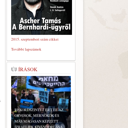
2015. szeptemberi szám cikkei
További lapszámok
ÚJ
ÍRÁSOK
s
REKORDSZINTET ÉRT EL AZ
ORVOSOK, MÉRNÖKÖK ÉS
MÁS MAGASAN KÉPZETT
IZRAELIEK KIVÁNDORLÁSA