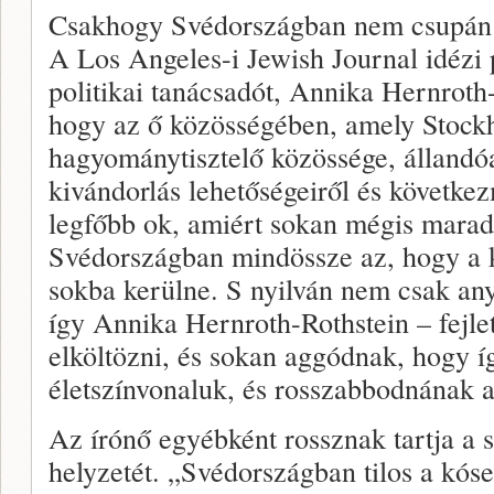
Csakhogy Svédországban nem csupán
A Los Angeles-i Jewish Journal idézi p
politikai tanácsadót, Annika Hernroth-R
hogy az ő közösségében, amely Stockh
hagyománytisztelő közössége, állandóa
kivándorlás lehetőségeiről és következ
legfőbb ok, amiért sokan mégis marad
Svédországban mindössze az, hogy a 
sokba kerülne. S nyilván nem csak an
így Annika Hernroth-Rothstein – fejlet
elköltözni, és sokan aggódnak, hogy 
életszínvonaluk, és rosszabbodnának 
Az írónő egyébként rossznak tartja a 
helyzetét. „Svédországban tilos a kó