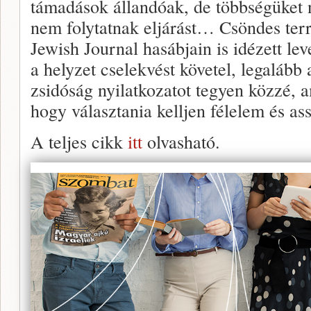
támadások állandóak, de többségüket 
nem folytatnak eljárást… Csöndes ter
Jewish Journal hasábjain is idézett lev
a helyzet cselekvést követel, legalább
zsidóság nyilatkozatot tegyen közzé, a
hogy választania kelljen félelem és ass
A teljes cikk
itt
olvasható.