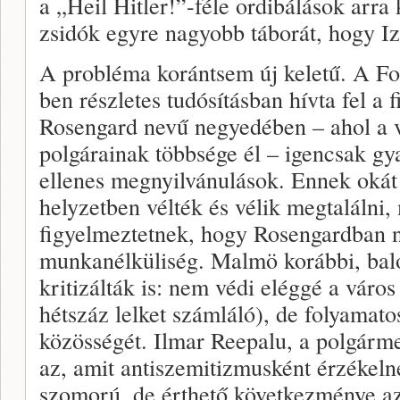
a „Heil Hitler!”-féle ordibálások arra 
zsidók egyre nagyobb táborát, hogy I
A probléma korántsem új keletű. A F
ben részletes tudósításban hívta fel a
Rosengard nevű negyedében – ahol a 
polgárainak többsége él – igencsak gya
ellenes megnyilvánulások. Ennek okát 
helyzetben vélték és vélik megtalálni,
figyelmeztetnek, hogy Rosengardban n
munkanélküliség. Malmö korábbi, balo
kritizálták is: nem védi eléggé a váro
hétszáz lelket számláló), de folyamat
közösségét. Ilmar Reepalu, a polgárme
az, amit antiszemitizmusként érzékel
szomorú, de érthető következménye az 