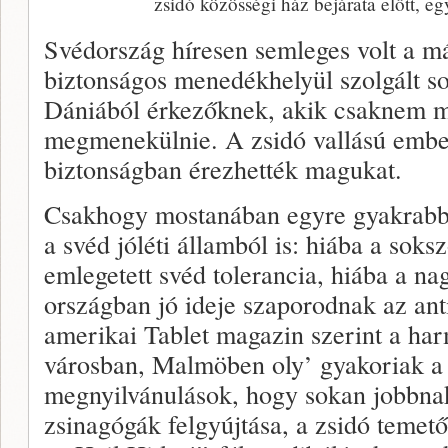
zsidó közösségi ház bejárata előtt, 
Svédország híresen semleges volt a m
biztonságos menedékhelyül szolgált so
Dániából érkezőknek, akik csaknem m
megmenekülnie. A zsidó vallású embe
biztonságban érezhették magukat.
Csakhogy mostanában egyre gyakrabba
a svéd jóléti államból is: hiába a sok
emlegetett svéd tolerancia, hiába a nag
országban jó ideje szaporodnak az ant
amerikai Tablet magazin szerint a ha
városban, Malmöben oly’ gyakoriak a 
megnyilvánulások, hogy sokan jobbnak
zsinagógák felgyújtása, a zsidó temet