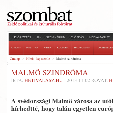
ELŐFIZETÉS
1%
SZEMINÁRIUM
ELŐADÁS
MÉDIAAJÁNLAT
CÍMLAP
POLITIKA
HÍREK
KULTÚRA
HAGYOMÁNY
TÖRTÉNELE
Címlap
Hírek - lapszemle
Malmö szindróma
MALMÖ SZINDRÓMA
ÍRTA:
HETIVALASZ.HU
-
2013-11-02
ROVAT:
H
A svédországi Malmö városa az utób
hírhedtté, hogy talán egyetlen euró