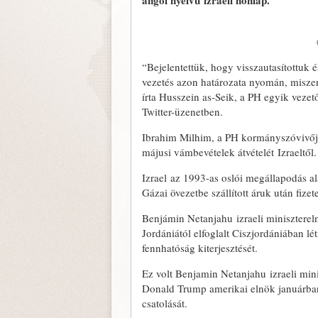
angol nyelvű izraeli honlap.
“Bejelentettük, hogy visszautasítottuk é
vezetés azon határozata nyomán, miszer
írta Husszein as-Seik, a PH egyik vezet
Twitter-üzenetben.
Ibrahim Milhim, a PH kormányszóvivője m
májusi vámbevételek átvételét Izraeltől.
Izrael az 1993-as oslói megállapodás ala
Gázai övezetbe szállított áruk után fiz
Benjámin Netanjahu izraeli miniszterel
Jordániától elfoglalt Ciszjordániában lét
fennhatóság kiterjesztését.
Ez volt Benjamin Netanjahu izraeli min
Donald Trump amerikai elnök januárban e
csatolását.