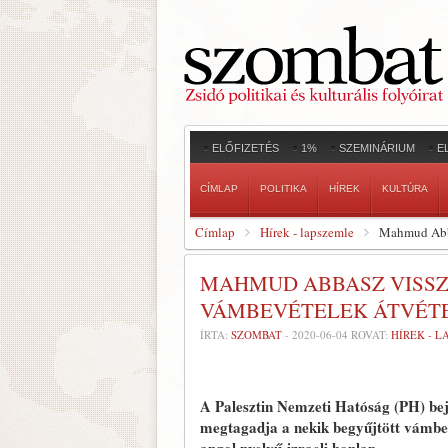
ELŐFIZETÉS
1%
SZEMINÁRIUM
E
CÍMLAP
POLITIKA
HÍREK
KULTÚRA
Címlap
Hírek - lapszemle
Mahmud Abbas
MAHMUD ABBASZ VISSZ
VÁMBEVÉTELEK ÁTVÉTE
ÍRTA:
SZOMBAT
-
2020-06-04
ROVAT:
HÍREK - 
A Palesztin Nemzeti Hatóság (PH) bejel
megtagadja a nekik begyűjtött vámbevé