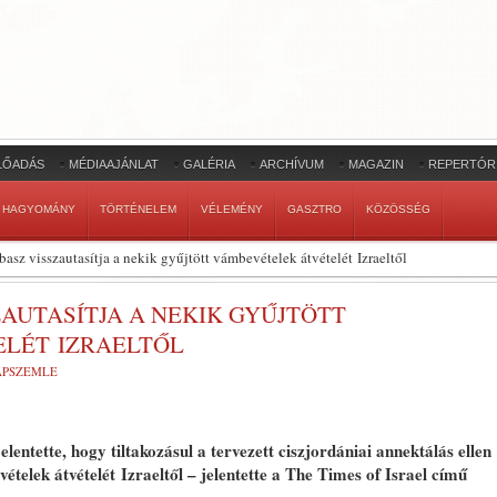
LŐADÁS
MÉDIAAJÁNLAT
GALÉRIA
ARCHÍVUM
MAGAZIN
REPERTÓR
HAGYOMÁNY
TÖRTÉNELEM
VÉLEMÉNY
GASZTRO
KÖZÖSSÉG
z visszautasítja a nekik gyűjtött vámbevételek átvételét Izraeltől
AUTASÍTJA A NEKIK GYŰJTÖTT
LÉT IZRAELTŐL
LAPSZEMLE
entette, hogy tiltakozásul a tervezett ciszjordániai annektálás ellen
telek átvételét Izraeltől – jelentette a The Times of Israel című