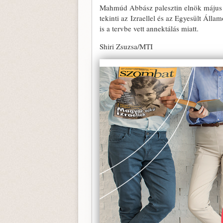
Mahmúd Abbász palesztin elnök május v
tekinti az Izraellel és az Egyesült Áll
is a tervbe vett annektálás miatt.
Shiri Zsuzsa/MTI