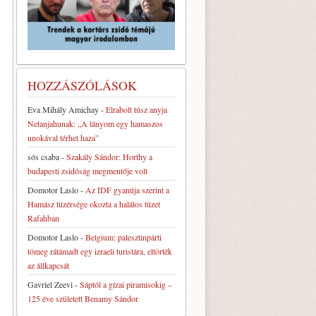
HOZZÁSZÓLÁSOK
Eva Mihály Amichay
-
Elrabolt túsz anyja
Netanjahunak: „A lányom egy hamaszos
unokával térhet haza”
sós csaba
-
Szakály Sándor: Horthy a
budapesti zsidóság megmentője volt
Domotor Laslo
-
Az IDF gyanúja szerint a
Hamász tüzérsége okozta a halálos tüzet
Rafahban
Domotor Laslo
-
Belgium: palesztinpárti
tömeg rátámadt egy izraeli turistára, eltörték
az állkapcsát
Gavriel Zeevi
-
Sáptól a gízai piramisokig –
125 éve született Benamy Sándor