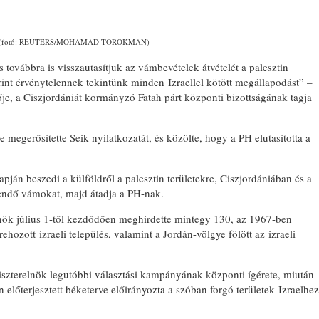
(fotó: REUTERS/MOHAMAD TOROKMAN)
s továbbra is visszautasítjuk az vámbevételek átvételét a palesztin
int érvénytelennek tekintünk minden Izraellel kötött megállapodást” –
ője, a Ciszjordániát kormányzó Fatah párt központi bizottságának tagja
egerősítette Seik nyilatkozatát, és közölte, hogy a PH elutasította a
pján beszedi a külföldről a palesztin területekre, Ciszjordániában és a
etendő vámokat, majd átadja a PH-nak.
nök július 1-től kezdődően meghirdette mintegy 130, az 1967-ben
rehozott izraeli település, valamint a Jordán-völgye fölött az izraeli
iszterelnök legutóbbi választási kampányának központi ígérete, miután
lőterjesztett béketerve előirányozta a szóban forgó területek Izraelhez