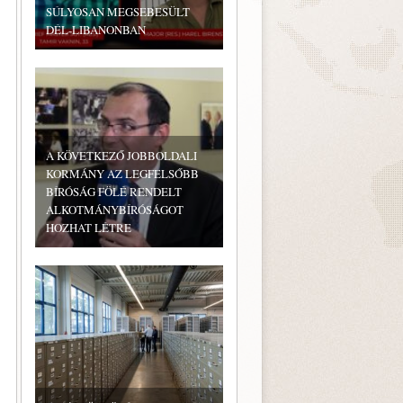
SÚLYOSAN MEGSEBESÜLT
DÉL-LIBANONBAN
A KÖVETKEZŐ JOBBOLDALI
KORMÁNY AZ LEGFELSŐBB
BÍRÓSÁG FÖLÉ RENDELT
ALKOTMÁNYBÍRÓSÁGOT
HOZHAT LÉTRE