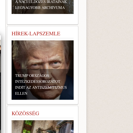
A NÁCI ÜLDÖZÉS IRATAINAK
LEGNAGYOBB ARCHÍVUMA
HÍREK-LAPSZEMLE
TRUMP ORSZÁGOS
INTÉZKEDÉSSOROZATOT
INDÍT AZ ANTISZEMITIZMUS
ELLEN
KÖZÖSSÉG