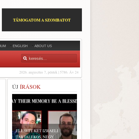
TÁMOGATOM A SZOMBATOT
IUM
ENGLISH
ABOUT US
2026. augusztus 7, péntek | 5786. Áv 24
ÚJ
ÍRÁSOK
ELESETT KÉT IZRAELI
TARTALÉKOS, NÉGY