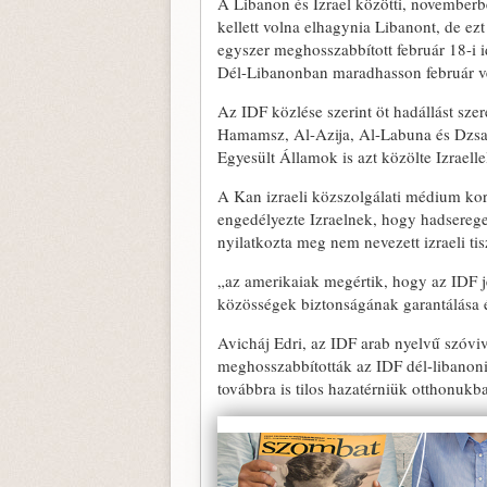
A Libanon és Izrael közötti, november
kellett volna elhagynia Libanont, de ez
egyszer meghosszabbított február 18-i id
Dél-Libanonban maradhasson február v
Az IDF közlése szerint öt hadállást sze
Hamamsz, Al-Azija, Al-Labuna és Dzsaba
Egyesült Államok is azt közölte Izraell
A Kan izraeli közszolgálati médium kor
engedélyezte Izraelnek, hogy hadsere
nyilatkozta meg nem nevezett izraeli tis
„az amerikaiak megértik, hogy az IDF j
közösségek biztonságának garantálása 
Avicháj Edri, az IDF arab nyelvű szóviv
meghosszabbították az IDF dél-libanoni
továbbra is tilos hazatérniük otthonukb