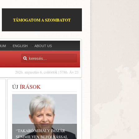
TÁMOGATOM A SZOMBATOT
IUM
ENGLISH
ABOUT US
2026. augusztus 6, csütörtök | 5786. Áv 23
ÚJ
ÍRÁSOK
“TAKARÓ MIHÁLY IMMÁR
SEMMILYEN BEFOLYÁSSAL