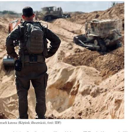
zraeli katona (Képünk illusztráció, fotó: IDF)