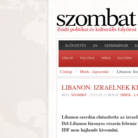
ELŐFIZETÉS
1%
SZEMINÁRIUM
E
CÍMLAP
POLITIKA
HÍREK
KULTÚRA
Címlap
Hírek - lapszemle
Libanon: Izr
LIBANON: IZRAELNEK K
ÍRTA:
SZOMBAT
-
2025-02-13
ROVAT:
HÍREK - 
Libanon szerdán elutasította az izrae
Dél-Libanon bizonyos részein február 
IDF nem hajlandó kivonulni.