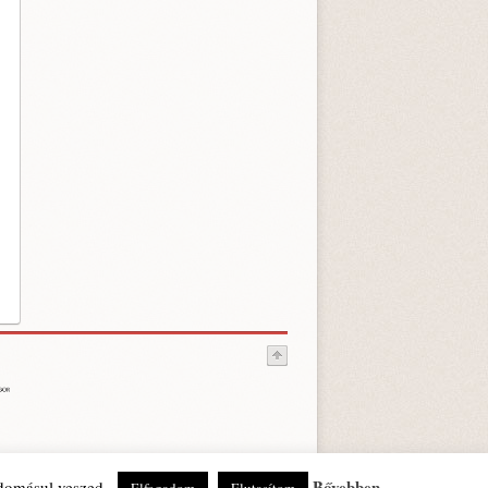
Bővebben
udomásul veszed.