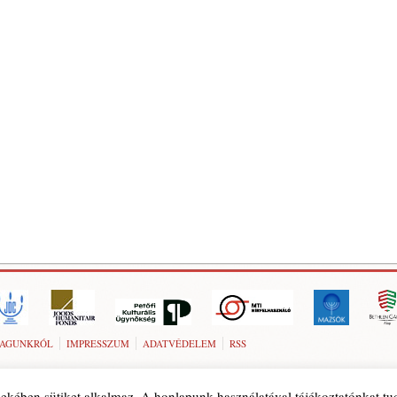
AGUNKRÓL
IMPRESSZUM
ADATVÉDELEM
RSS
ekében sütiket alkalmaz. A honlapunk használatával tájékoztatónkat t