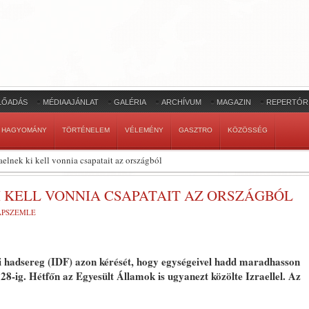
LŐADÁS
MÉDIAAJÁNLAT
GALÉRIA
ARCHÍVUM
MAGAZIN
REPERTÓR
HAGYOMÁNY
TÖRTÉNELEM
VÉLEMÉNY
GASZTRO
KÖZÖSSÉG
aelnek ki kell vonnia csapatait az országból
I KELL VONNIA CSAPATAIT AZ ORSZÁGBÓL
LAPSZEMLE
li hadsereg (IDF) azon kérését, hogy egységeivel hadd maradhasson
28-ig. Hétfőn az Egyesült Államok is ugyanezt közölte Izraellel. Az