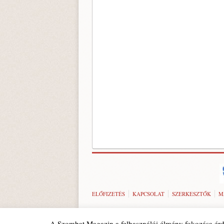
ELŐFIZETÉS
KAPCSOLAT
SZERKESZTŐK
M
A Szombat Magazin a felhasználói élmény fokozása érd