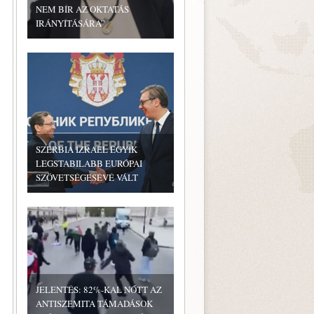
NEM BÍR AZ OKTATÁS
IRÁNYÍTÁSÁRA”
SZERBIA IZRAEL EGYIK
LEGSTABILABB EURÓPAI
SZÖVETSÉGESÉVÉ VÁLT
JELENTÉS: 82%-KAL NŐTT AZ
ANTISZEMITA TÁMADÁSOK