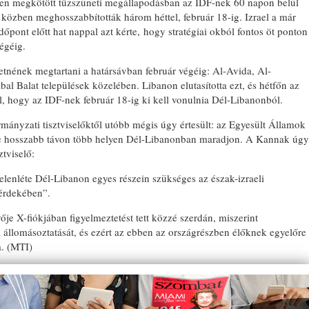
ben megkötött tűzszüneti megállapodásban az IDF-nek 60 napon belül
t közben meghosszabbították három héttel, február 18-ig. Izrael a már
őpont előtt hat nappal azt kérte, hogy stratégiai okból fontos öt ponton
égéig.
retnének megtartani a határsávban február végéig: Al-Avida, Al-
l Balat települések közelében. Libanon elutasította ezt, és hétfőn az
el, hogy az IDF-nek február 18-ig ki kell vonulnia Dél-Libanonból.
mányzati tisztviselőktől utóbb mégis úgy értesült: az Egyesült Államok
ge hosszabb távon több helyen Dél-Libanonban maradjon. A Kannak úgy
ztviselő:
elenléte Dél-Libanon egyes részein szükséges az észak-izraeli
érdekében”.
ője X-fiókjában figyelmeztetést tett közzé szerdán, miszerint
 állomásoztatását, és ezért az ebben az országrészben élőknek egyelőre
a. (MTI)