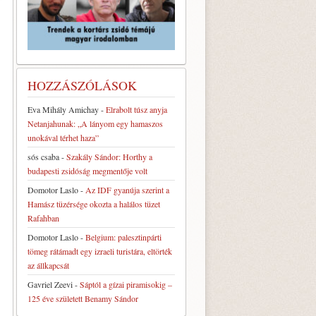
HOZZÁSZÓLÁSOK
Eva Mihály Amichay
-
Elrabolt túsz anyja
Netanjahunak: „A lányom egy hamaszos
unokával térhet haza”
sós csaba
-
Szakály Sándor: Horthy a
budapesti zsidóság megmentője volt
Domotor Laslo
-
Az IDF gyanúja szerint a
Hamász tüzérsége okozta a halálos tüzet
Rafahban
Domotor Laslo
-
Belgium: palesztinpárti
tömeg rátámadt egy izraeli turistára, eltörték
az állkapcsát
Gavriel Zeevi
-
Sáptól a gízai piramisokig –
125 éve született Benamy Sándor