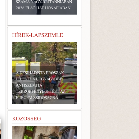
SZÁMA NAGY-BRITANNIÁBAN
2026 ELSŐ HAT HÓNAPJÁBAN
HÍREK-LAPSZEMLE
A DZSIHADISTA ERŐSZAK
JELENTI A LEGNAGYOBB
ANTISZEMITA
TERRORFENYEGETÉST AZ
EURÓPAI ZSIDÓSÁGRA
KÖZÖSSÉG