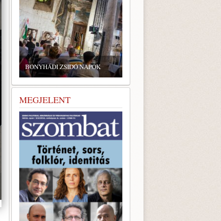
ZSIDÓ GASZTRONÓMIAI
TALÁLKOZÓ A BONYHÁDI
BONYHÁDI ZSIDÓ NAPOK
ZSINAGÓGÁBAN
MEGJELENT