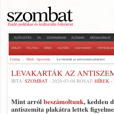
ELŐFIZETÉS
1%
SZEMINÁRIUM
ELŐADÁS
MÉDIAAJÁNLAT
CÍMLAP
POLITIKA
HÍREK
KULTÚRA
HAGYOMÁNY
TÖRTÉNELE
Címlap
Hírek - lapszemle
Levakarták az antiszemita plakátot
LEVAKARTÁK AZ ANTISZE
ÍRTA:
SZOMBAT
-
2020-03-04
ROVAT:
HÍREK 
Mint arról
beszámoltunk
, kedden d
antiszemita plakátra lettek figyelm