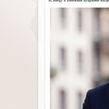
is, ahogy a zsidóknak nyújtandó kárpó