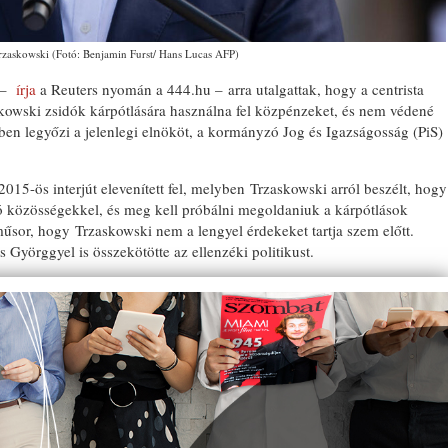
rzaskowski (Fotó: Benjamin Furst/ Hans Lucas AFP)
 –
írja
a Reuters nyomán a 444.hu – arra utalgattak, hogy a centrista
skowski zsidók kárpótlására használna fel közpénzeket, és nem védené
n legyőzi a jelenlegi elnököt, a kormányzó Jog és Igazságosság (PiS)
15-ös interjút elevenített fel, melyben Trzaskowski arról beszélt, hogy
ó közösségekkel, és meg kell próbálni megoldaniuk a kárpótlások
 műsor, hogy Trzaskowski nem a lengyel érdekeket tartja szem előtt.
Györggyel is összekötötte az ellenzéki politikust.