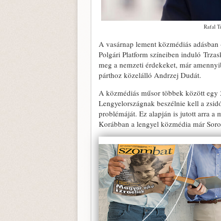
Rafal T
A vasárnap lement közmédiás adásban
Polgári Platform színeiben induló Trza
meg a nemzeti érdekeket, már amennyibe
párthoz közelálló Andrzej Dudát.
A közmédiás műsor többek között egy 20
Lengyelországnak beszélnie kell a zsid
problémáját. Ez alapján is jutott arra a
Korábban a lengyel közmédia már Soros 