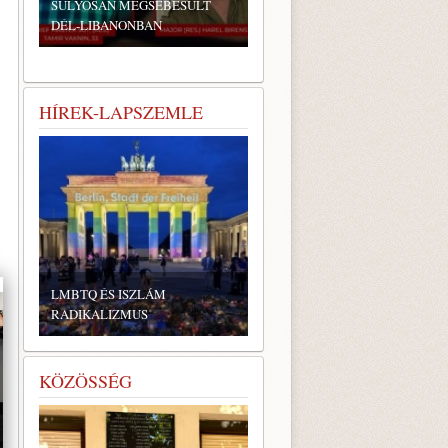
SÚLYOSAN MEGSEBESÜLT
DÉL-LIBANONBAN
HÍREK-LAPSZEMLE
LMBTQ ÉS ISZLÁM
RADIKALIZMUS
KÖZÖSSÉG