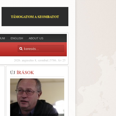
TÁMOGATOM A SZOMBATOT
IUM
ENGLISH
ABOUT US
2026. augusztus 8, szombat | 5786. Áv 25
ÚJ
ÍRÁSOK