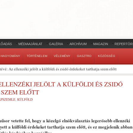
LŐADÁS
MÉDIAAJÁNLAT
GALÉRIA
ARCHÍVUM
MAGAZIN
REPERTÓR
HAGYOMÁNY
TÖRTÉNELEM
VÉLEMÉNY
GASZTRO
KÖZÖSSÉG
évé: Az ellenzéki jelölt a külföldi és zsidó érdekeket tarthatja szem előtt
LLENZÉKI JELÖLT A KÜLFÖLDI ÉS ZSIDÓ
 SZEM ELŐTT
LAPSZEMLE
,
KÜLFÖLD
műsor vetette fel, hogy a közelgő elnökválasztás legerősebb ellenzéki
lyett a külföldi érdekeket tarthatja szem előtt, és ez megjelenik abban