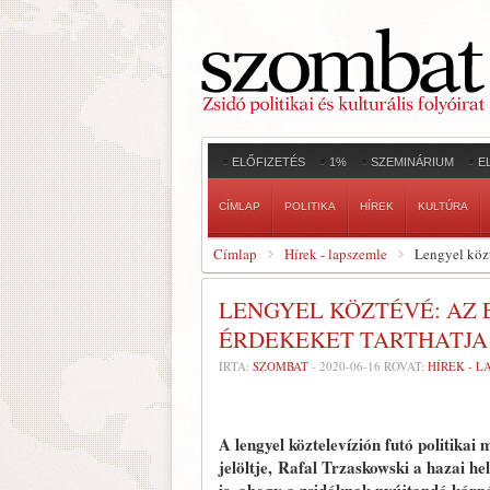
ELŐFIZETÉS
1%
SZEMINÁRIUM
E
CÍMLAP
POLITIKA
HÍREK
KULTÚRA
Címlap
Hírek - lapszemle
Lengyel közt
LENGYEL KÖZTÉVÉ: AZ E
ÉRDEKEKET TARTHATJA
ÍRTA:
SZOMBAT
-
2020-06-16
ROVAT:
HÍREK - 
A lengyel köztelevízión futó politikai 
jelöltje, Rafal Trzaskowski a hazai he