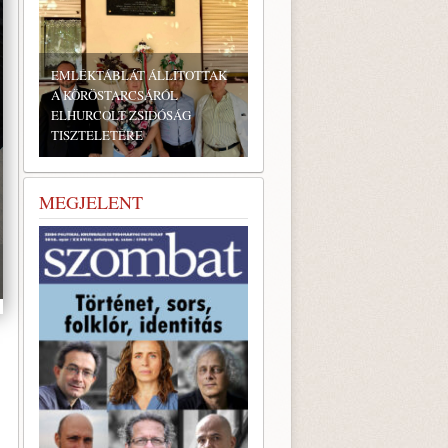
EMLÉKTÁBLÁT ÁLLÍTOTTAK
A KÖRÖSTARCSÁRÓL
ELHURCOLT ZSIDÓSÁG
TISZTELETÉRE
MEGJELENT