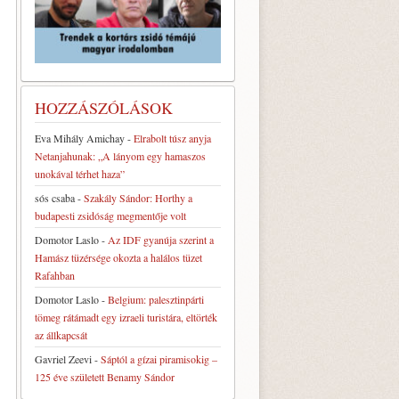
HOZZÁSZÓLÁSOK
Eva Mihály Amichay
-
Elrabolt túsz anyja
Netanjahunak: „A lányom egy hamaszos
unokával térhet haza”
sós csaba
-
Szakály Sándor: Horthy a
budapesti zsidóság megmentője volt
Domotor Laslo
-
Az IDF gyanúja szerint a
Hamász tüzérsége okozta a halálos tüzet
Rafahban
Domotor Laslo
-
Belgium: palesztinpárti
tömeg rátámadt egy izraeli turistára, eltörték
az állkapcsát
Gavriel Zeevi
-
Sáptól a gízai piramisokig –
125 éve született Benamy Sándor