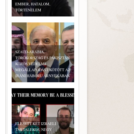
EMBER, HATALOM,
TÖRTÉNELEM
SZAÚD-ARÁBIA,
TÖRÖKORSZÁG ÉS PAKISZTÁN
KÖZÖS VÉDELMI
MEGÁLLAPODÁST KÖTÖTT AZ
IRÁNI HÁBORÚ ÁRNYÉKÁBAN
ELESETT KÉT IZRAELI
TARTALÉKOS, NÉGY