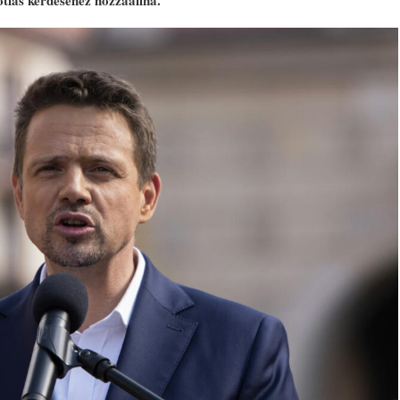
tlás kérdéséhez hozzáállna.