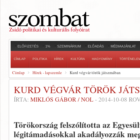
ELŐFIZETÉS
1%
SZEMINÁRIUM
ELŐADÁS
MÉDIAAJÁNLAT
CÍMLAP
POLITIKA
HÍREK
KULTÚRA
HAGYOMÁNY
TÖRTÉNELE
Címlap
Hírek - lapszemle
Kurd végvár török játszmában
KURD VÉGVÁR TÖRÖK JÁT
ÍRTA:
MIKLÓS GÁBOR / NOL
-
2014-10-08
ROV
Törökország felszólította az Egyesü
légitámadásokkal akadályozzák meg 