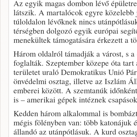
Az egyik magas dombon lévő épületre k
látszik. A martalócok egyre közelebb j
túloldalon lévőknek nincs utánpótlásu
térségben dolgozó egyik európai segítő
menekültek támogatására érkezett a tö
Három oldalról támadják a várost, s a d
foglalták. Szeptember közepe óta tart 
területet uraló Demokratikus Unió Pár
önvédelmi osztag, illetve az Iszlám Áll
emberei között. A szemtanúk időnként
is – amerikai gépek intéznek csapásoka
Kedden három alkalommal is bombázt
mégis fölényben van: több katonájuk é
állandó az utánpótlásuk. A kurd oszt