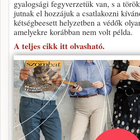
gyalogsági fegyverzetük van, s a török
jutnak el hozzájuk a csatlakozni kívá
kétségbeesett helyzetben a védők olyan
amelyekre korábban nem volt példa.
A teljes cikk itt olvasható.