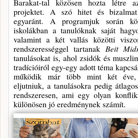
Barakat-tal közösen hozta létre
projektet. A szó hitet és bizalmat
egyaránt. A programjuk során k
iskolákban a tanulóknak saját hagyo
valamint a két vallás közötti visz
rendszerességgel tartanak
Beit Mid
tanulásokat is, ahol zsidók és muszl
tradícióiról egy-egy adott téma kapcs
működik már több mint két éve, 
eljutniuk, a tanulásokra pedig átlag
rendszeresen, ami egy olyan konfli
különösen jó eredménynek számít.