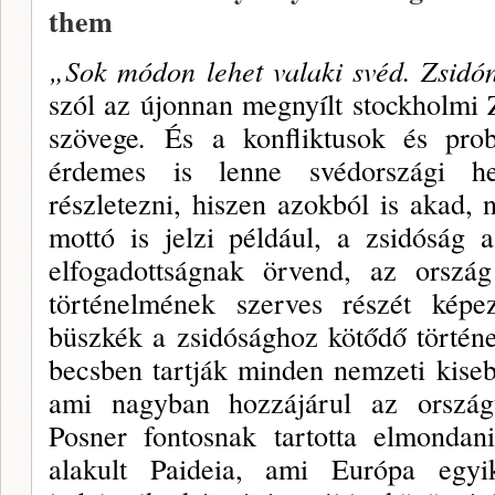
them
„Sok módon lehet valaki svéd. Zsidó
szól az újonnan megnyílt stockholmi
szövege
.
És a konfliktusok és prob
érdemes is lenne svédországi hel
részletezni, hiszen azokból is akad,
mottó is jelzi például, a zsidóság 
elfogadottságnak örvend, az ország
történelmének szerves részét képe
büszkék a zsidósághoz kötődő történ
becsben tartják minden nemzeti kiseb
ami nagyban hozzájárul az ország
Posner fontosnak tartotta elmondan
alakult Paideia, ami Európa egyi