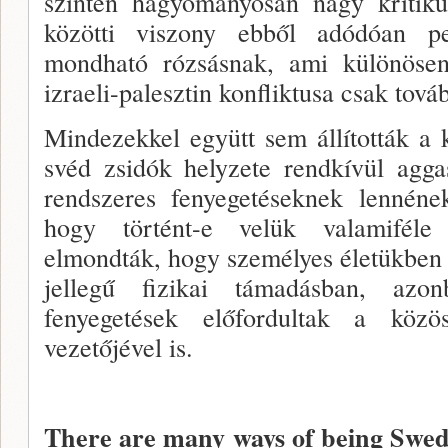
szinten hagyományosan nagy kritiku
közötti viszony ebből adódóan p
mondható rózsásnak, ami különöse
izraeli-palesztin konfliktusa csak továb
Mindezekkel együtt sem állították a 
svéd zsidók helyzete rendkívül agga
rendszeres fenyegetéseknek lennéne
hogy történt-e velük valamiféle a
elmondták, hogy személyes életükben 
jellegű fizikai támadásban, azo
fenyegetések előfordultak a köz
vezetőjével is.
There are many ways of being Swedi