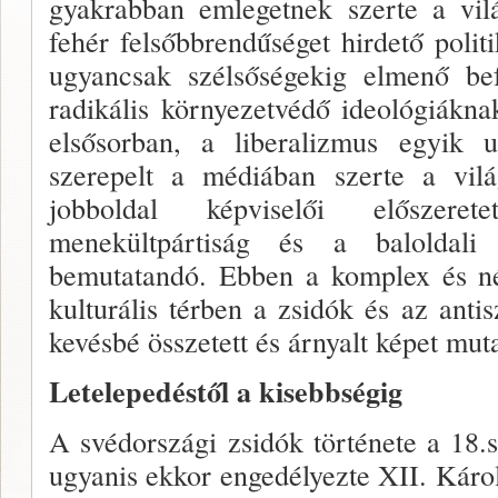
gyakrabban emlegetnek szerte a vil
fehér felsőbbrendűséget hirdető poli
ugyancsak szélsőségekig elmenő bef
radikális környezetvédő ideológiákn
elsősorban, a liberalizmus egyik u
szerepelt a médiában szerte a vilá
jobboldal képviselői előszer
menekültpártiság és a baloldali
bemutatandó. Ebben a komplex és né
kulturális térben a zsidók és az ant
kevésbé összetett és árnyalt képet muta
Letelepedéstől a kisebbségig
A svédországi zsidók története a 18.s
ugyanis ekkor engedélyezte XII. Károl