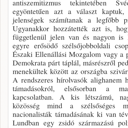
antiszemitizmus tekintetében Sv
egyöntetűen azt a választ kaptuk
jelenségek számítanak a legfőbb 
Ugyanakkor hozzátették azt is, hog
függetlenül jelen van és nagyon is 
egyre erősödő szélsőjobboldali cso
Északi Ellenállási Mozgalom vagy a p
Demokrata párt táplál, másrészről ped
menekültek között az országba szivár
A rendszeres hírolvasók alighanem ha
támadásokról, elsősorban a ma
kapcsolatban. A kis létszámú, na
közösség mind a szélsőséges 
nacionalisták támadásának ki van té
Lundban egy zsidó származású polit