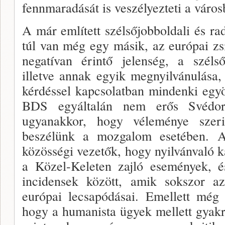
fennmaradását is veszélyezteti a város
A már említett szélsőjobboldali és r
túl van még egy másik, az európai zs
negatívan érintő jelenség, a szélsőb
illetve annak egyik megnyilvánulás
kérdéssel kapcsolatban mindenki egyö
BDS egyáltalán nem erős Svédors
ugyanakkor, hogy véleménye szerin
beszélünk a mozgalom esetében. A
közösségi vezetők, hogy nyilvánvaló k
a Közel-Keleten zajló események, é
incidensek között, amik sokszor az 
európai lecsapódásai. Emellett még
hogy a humanista ügyek mellett gyakr