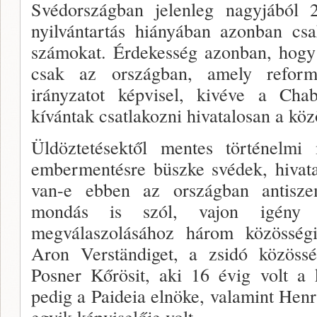
Svédországban jelenleg nagyjából 2
nyilvántartás hiányában azonban csa
számokat. Érdekesség azonban, hogy 
csak az országban, amely reform
irányzatot képvisel, kivéve a Ch
kívántak csatlakozni hivatalosan a kö
Üldöztetésektől mentes történelmi
embermentésre büszke svédek, hivata
van-e ebben az országban antisz
mondás is szól, vajon igény
megválaszolásához három közösség
Aron Verständiget, a zsidó közössé
Posner Kőrösit, aki 16 évig volt a 
pedig a Paideia elnöke, valamint Hen
egyik képviselője volt.