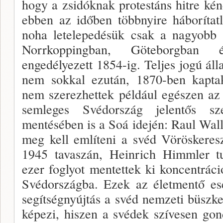
hogy a zsidóknak protestáns hitre ké
ebben az időben többnyire háborítatl
noha letelepedésük csak a nagyobb 
Norrkoppingban, Göteborgban 
engedélyezett 1854-ig. Teljes jogú ál
nem sokkal ezután, 1870-ben kaptak,
nem szerezhettek például egészen az
semleges Svédország jelentős sz
mentésében is a Soá idején: Raul Wal
meg kell említeni a svéd Vöröskeresz
1945 tavaszán, Heinrich Himmler tu
ezer foglyot mentettek ki koncentráció
Svédországba. Ezek az életmentő es
segítségnyújtás a svéd nemzeti büszke
képezi, hiszen a svédek szívesen go