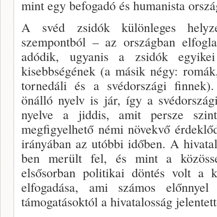
mint egy befogadó és humanista ország
A svéd zsidók különleges helyz
szempontból – az országban elfoglal
adódik, ugyanis a zsidók egyikei
kisebbségének (a másik négy: romák,
tornedáli és a svédországi finnek)
önálló nyelv is jár, így a svédország
nyelve a jiddis, amit persze szi
megfigyelhető némi növekvő érdeklődé
irányában az utóbbi időben. A hivata
ben merült fel, és mint a közöss
elsősorban politikai döntés volt a 
elfogadása, ami számos előnnyel
támogatásoktól a hivatalosság jelentet