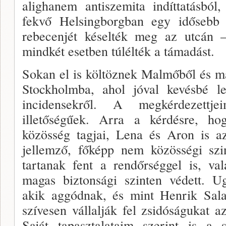
alighanem antiszemita indíttatásból
fekvő Helsingborgban egy idősebb 
rebecenjét késelték meg az utcán –
mindkét esetben túlélték a támadást.
Sokan el is költöznek Malmőből és m
Stockholmba, ahol jóval kevésbé le
incidensekről. A megkérdezettj
illetőségűek. Arra a kérdésre, h
közösség tagjai, Lena és Aron is a
jellemző, főképp nem közösségi szin
tartanak fent a rendőrséggel is, va
magas biztonsági szinten védett. U
akik aggódnak, és mint Henrik Sa
szívesen vállalják fel zsidóságukat 
Saját tapasztalataim szerint is a