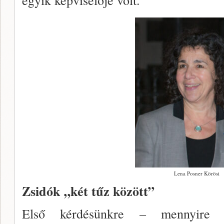
Lena Posner Körösi
Zsidók „két tűz között”
Első kérdésünkre – mennyire 