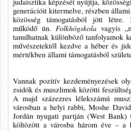
judaisztika képzését nyújtja, közösség
generációit kitermelve, részben állami
közösség támogatásból jött létre.
működő ún.
Folkhögskola
vagyis „n
tanulhatnak különböző tanfolyamok k
művészetektől kezdve a héber és jidd
mértékben állami támogatásból szület
Vannak pozitív kezdeményezések oly
zsidók és muszlimok közötti feszülts
A majd százezres lélekszámú muszl
városban a helyi rabbi, Moshe Davi
Jordán nyugati partján (West Bank) t
költözött a városba három éve – a 