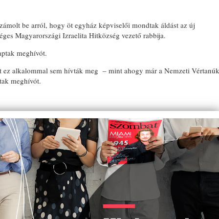
zámolt be arról, hogy öt egyház képviselői mondtak áldást az új
ges Magyarországi Izraelita Hitközség vezető rabbija.
aptak meghívót.
zt ez alkalommal sem hívták meg – mint ahogy már a Nemzeti Vértanú
ak meghívót.