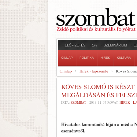
ELŐFIZETÉS
1%
SZEMINÁRIUM
E
CÍMLAP
POLITIKA
HÍREK
KULTÚRA
Címlap
Hírek - lapszemle
Köves Slomó 
KÖVES SLOMÓ IS RÉSZT
MEGÁLDÁSÁN ÉS FELSZ
ÍRTA:
SZOMBAT
-
2019-11-07
ROVAT:
HÍREK - 
Hivatalos kommüniké híján a média N
eseményről.