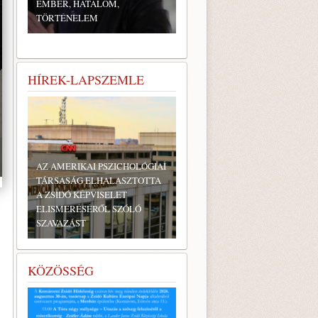
EMBER, HATALOM,
TÖRTÉNELEM
HÍREK-LAPSZEMLE
AZ AMERIKAI PSZICHOLÓGIAI
TÁRSASÁG ELHALASZTOTTA
A ZSIDÓ KÉPVISELET
ELISMERÉSÉRŐL SZÓLÓ
SZAVAZÁST
KÖZÖSSÉG