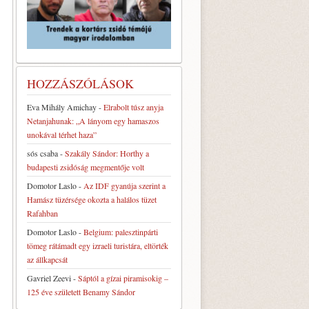
HOZZÁSZÓLÁSOK
Eva Mihály Amichay
-
Elrabolt túsz anyja
Netanjahunak: „A lányom egy hamaszos
unokával térhet haza”
sós csaba
-
Szakály Sándor: Horthy a
budapesti zsidóság megmentője volt
Domotor Laslo
-
Az IDF gyanúja szerint a
Hamász tüzérsége okozta a halálos tüzet
Rafahban
Domotor Laslo
-
Belgium: palesztinpárti
tömeg rátámadt egy izraeli turistára, eltörték
az állkapcsát
Gavriel Zeevi
-
Sáptól a gízai piramisokig –
125 éve született Benamy Sándor