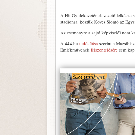
A Hit Gyülekezetének vezető lelkésze s
stadionra, köztük Köves Slomó az Egysé
Az eseményre a sajtó képviselői nem k
A 444.hu
tudósítása
szerint a Mazsihis
Emlékművének
felszentelésére
sem kapt