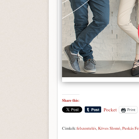
Share this:
Pocket
Print
Címkék:
felszentelés
,
Köves Slomó
,
Puskás Fe