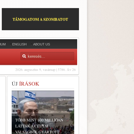
TÁMOGATOM A SZOMBATOT
IUM
ENGLISH
ABOUT US
2026. augusztus 9, vasárnap | 5786. Áv 26
ÚJ
ÍRÁSOK
TÖBB MINT 100 MILLIÓAN
LÁTTÁK A CEUTAI
VÁLSÁGBÓL GYÁRTOTT