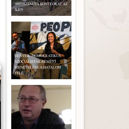
ANTISZEMITA KONTEÓKAT AZ
X-EN
k
DENVER: DEMOKRATIKUS
SZOCIALISTÁK RÉMÍTŐ
MENETELÉSE A HATALOM
FELÉ