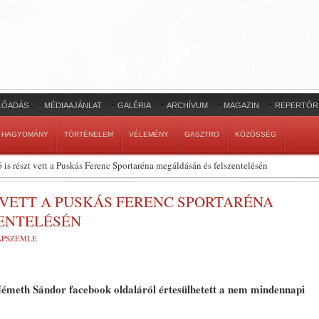
LŐADÁS
MÉDIAAJÁNLAT
GALÉRIA
ARCHÍVUM
MAGAZIN
REPERTÓR
HAGYOMÁNY
TÖRTÉNELEM
VÉLEMÉNY
GASZTRO
KÖZÖSSÉG
is részt vett a Puskás Ferenc Sportaréna megáldásán és felszentelésén
 VETT A PUSKÁS FERENC SPORTARÉNA
ENTELÉSÉN
LAPSZEMLE
émeth Sándor facebook oldaláról értesülhetett a nem mindennapi