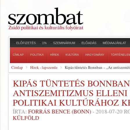
ELŐFIZETÉS
1%
SZEMINÁRIUM
ELŐADÁS
MÉDIAAJÁNLAT
CÍMLAP
POLITIKA
HÍREK
KULTÚRA
HAGYOMÁNY
TÖRTÉNELE
Címlap
Hírek - lapszemle
Kipás tüntetés Bonnban – „Az antiszemiti
KIPÁS TÜNTETÉS BONNBAN 
ANTISZEMITIZMUS ELLENI
POLITIKAI KULTÚRÁHOZ K
ÍRTA:
FORRÁS BENCE (BONN)
-
2018-07-20
RO
KÜLFÖLD