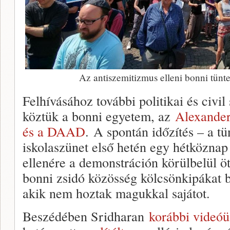
Az antiszemitizmus elleni bonni tüntet
Felhívásához további politikai és civil
köztük a bonni egyetem, az
Alexander
és a DAAD
. A spontán időzítés – a tü
iskolaszünet első hetén egy hétköznap 
ellenére a demonstráción körülbelül öt
bonni zsidó közösség kölcsönkipákat b
akik nem hoztak magukkal sajátot.
Beszédében Sridharan
korábbi videó