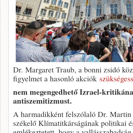
Dr. Margaret Traub, a bonni zsidó köz
figyelmet a hasonló akciók
szükséges
nem megengedhető Izrael-kritikának
antiszemitizmust.
A harmadikként felszólaló Dr. Marti
székelő Klímatitkárságának politikai 
emlékeztetett, hogy a vallásszabadság é