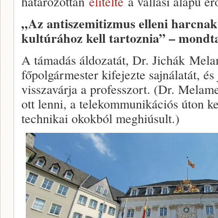
határozottan
elítélte
a vallási alapú er
„Az antiszemitizmus elleni harcnak 
kultúrához kell tartoznia” – mondt
A támadás áldozatát, Dr. Jichák Mela
főpolgármester kifejezte sajnálatát, é
visszavárja a professzort. (Dr. Melam
ott lenni, a telekommunikációs úton ke
technikai okokból meghiúsult.)