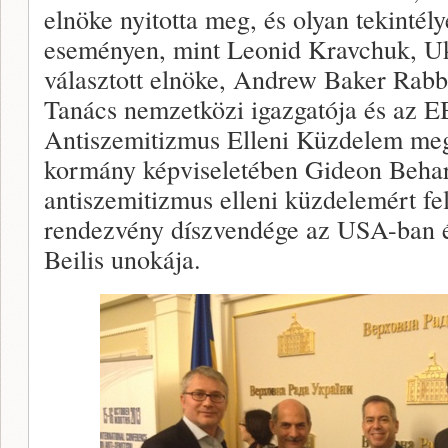
elnöke nyitotta meg, és olyan tekintél
eseményen, mint Leonid Kravchuk, Uk
választott elnöke, Andrew Baker Rabb
Tanács nemzetközi igazgatója és az 
Antiszemitizmus Elleni Küzdelem megbí
kormány képviseletében Gideon Behar
antiszemitizmus elleni küzdelemért fe
rendezvény díszvendége az USA-ban él
Beilis unokája.