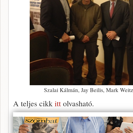
Szalai Kálmán, Jay Beilis, Mark Weit
A teljes cikk
itt
olvasható.