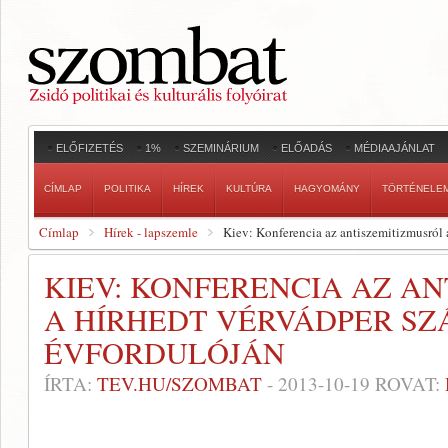
ELŐFIZETÉS
1%
SZEMINÁRIUM
ELŐADÁS
MÉDIAAJÁNLAT
CÍMLAP
POLITIKA
HÍREK
KULTÚRA
HAGYOMÁNY
TÖRTÉNELE
Címlap
Hírek - lapszemle
Kiev: Konferencia az antiszemitizmusról 
KIEV: KONFERENCIA AZ A
A HÍRHEDT VÉRVÁDPER SZ
ÉVFORDULÓJÁN
ÍRTA:
TEV.HU/SZOMBAT
-
2013-10-19
ROVAT: