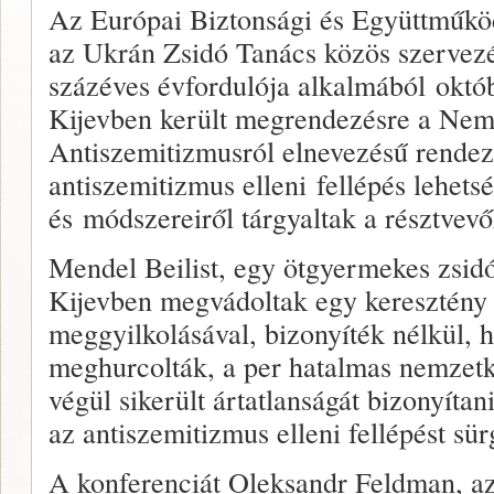
Az Európai Biztonsági és Együttműkö
az Ukrán Zsidó Tanács közös szervezé
százéves évfordulója alkalmából októb
Kijevben került megrendezésre a Nem
Antiszemitizmusról elnevezésű rende
antiszemitizmus elleni fellépés lehetsé
és módszereiről tárgyaltak a résztvevő
Mendel Beilist, egy ötgyermekes zsid
Kijevben megvádoltak egy keresztény 
meggyilkolásával, bizonyíték nélkül, h
meghurcolták, a per hatalmas nemzetkö
végül sikerült ártatlanságát bizonyítan
az antiszemitizmus elleni fellépést sür
A konferenciát Oleksandr Feldman, a