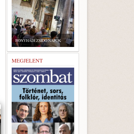
ZSIDÓ GASZTRONÓMIAI
TALÁLKOZÓ A BONYHÁDI
DI ZSIDÓ NAPOK
ZSINAGÓGÁBAN
MEGJELENT