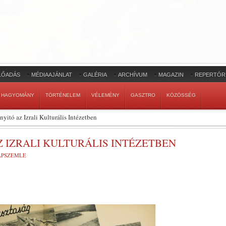
LŐADÁS
MÉDIAAJÁNLAT
GALÉRIA
ARCHÍVUM
MAGAZIN
REPERTÓR
HAGYOMÁNY
TÖRTÉNELEM
VÉLEMÉNY
GASZTRO
KÖZÖSSÉG
nyitó az Izrali Kulturális Intézetben
 IZRALI KULTURÁLIS INTÉZETBEN
LAPSZEMLE