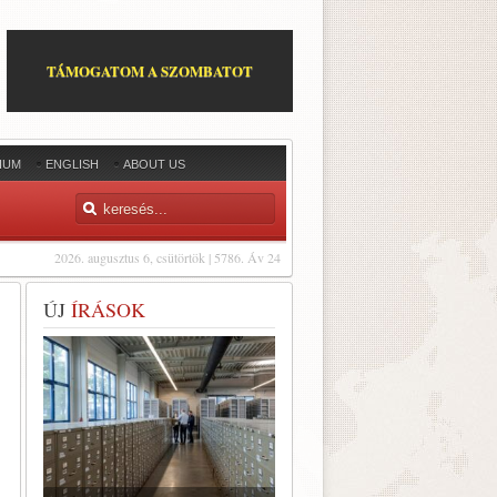
TÁMOGATOM A SZOMBATOT
IUM
ENGLISH
ABOUT US
2026. augusztus 6, csütörtök | 5786. Áv 24
ÚJ
ÍRÁSOK