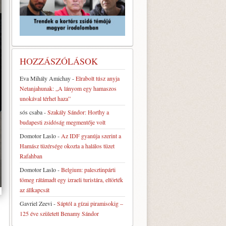
HOZZÁSZÓLÁSOK
Eva Mihály Amichay
-
Elrabolt túsz anyja
Netanjahunak: „A lányom egy hamaszos
unokával térhet haza”
sós csaba
-
Szakály Sándor: Horthy a
budapesti zsidóság megmentője volt
Domotor Laslo
-
Az IDF gyanúja szerint a
Hamász tüzérsége okozta a halálos tüzet
Rafahban
Domotor Laslo
-
Belgium: palesztinpárti
tömeg rátámadt egy izraeli turistára, eltörték
az állkapcsát
Gavriel Zeevi
-
Sáptól a gízai piramisokig –
125 éve született Benamy Sándor