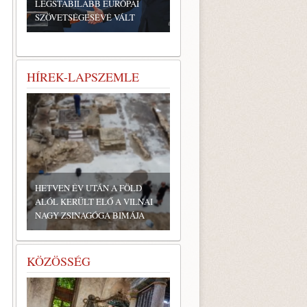
LEGSTABILABB EURÓPAI
SZÖVETSÉGESÉVÉ VÁLT
HÍREK-LAPSZEMLE
HETVEN ÉV UTÁN A FÖLD
ALÓL KERÜLT ELŐ A VILNAI
NAGY ZSINAGÓGA BIMÁJA
KÖZÖSSÉG