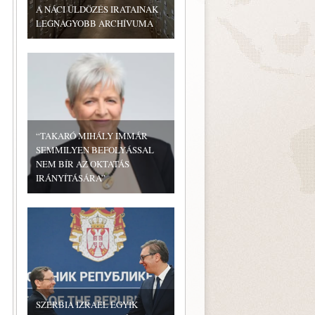
A NÁCI ÜLDÖZÉS IRATAINAK
LEGNAGYOBB ARCHÍVUMA
“TAKARÓ MIHÁLY IMMÁR
SEMMILYEN BEFOLYÁSSAL
NEM BÍR AZ OKTATÁS
IRÁNYÍTÁSÁRA”
SZERBIA IZRAEL EGYIK