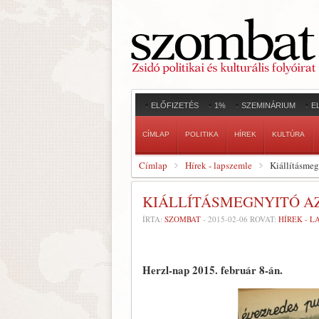
ELŐFIZETÉS
1%
SZEMINÁRIUM
E
CÍMLAP
POLITIKA
HÍREK
KULTÚRA
Címlap
Hírek - lapszemle
Kiállításmeg
KIÁLLÍTÁSMEGNYITÓ AZ
ÍRTA:
SZOMBAT
-
2015-02-06
ROVAT:
HÍREK - 
Herzl-nap 2015. február 8-án.