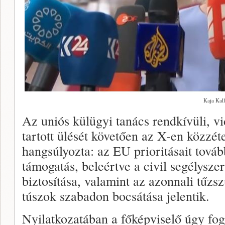
Kaja Kall
Az uniós külügyi tanács rendkívüli, v
tartott ülését követően az X-en közzét
hangsúlyozta: az EU prioritásait továb
támogatás, beleértve a civil segélysz
biztosítása, valamint az azonnali tűzsz
túszok szabadon bocsátása jelentik.
Nyilatkozatában a főképviselő úgy fog