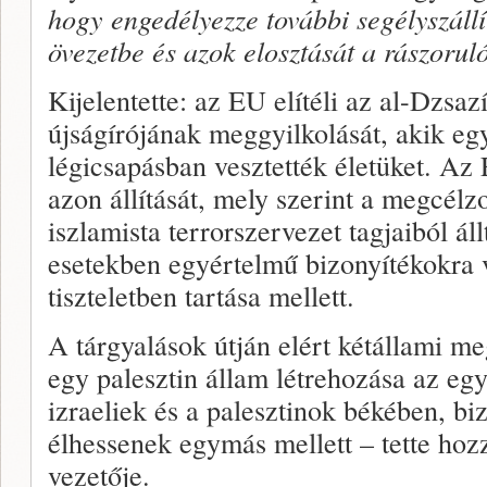
hogy engedélyezze további segélyszáll
övezetbe és azok elosztását a rászorul
Kijelentette: az EU elítéli az al-Dzsazí
újságírójának meggyilkolását, akik egy
légicsapásban vesztették életüket. Az
azon állítását, mely szerint a megcél
iszlamista terrorszervezet tagjaiból ál
esetekben egyértelmű bizonyítékokra 
tiszteletben tartása mellett.
A tárgyalások útján elért kétállami me
egy palesztin állam létrehozása az eg
izraeliek és a palesztinok békében, b
élhessenek egymás mellett – tette hoz
vezetője.