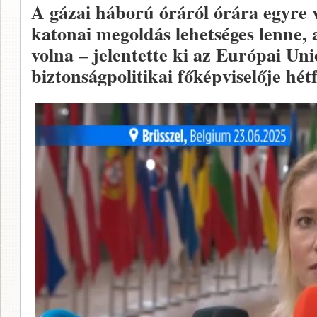
A gázai háború óráról órára egyre v
katonai megoldás lehetséges lenne,
volna – jelentette ki az Európai Uni
biztonságpolitikai főképviselője hét