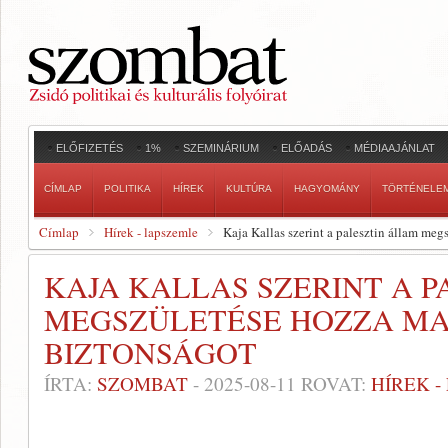
ELŐFIZETÉS
1%
SZEMINÁRIUM
ELŐADÁS
MÉDIAAJÁNLAT
CÍMLAP
POLITIKA
HÍREK
KULTÚRA
HAGYOMÁNY
TÖRTÉNELE
Címlap
Hírek - lapszemle
Kaja Kallas szerint a palesztin állam meg
KAJA KALLAS SZERINT A 
MEGSZÜLETÉSE HOZZA MAJ
BIZTONSÁGOT
ÍRTA:
SZOMBAT
-
2025-08-11
ROVAT:
HÍREK 