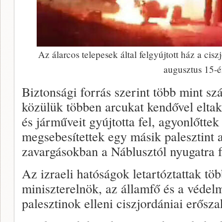
Az álarcos telepesek által felgyújtott ház a cisz
augusztus 15-
Biztonsági forrás szerint több mint sz
közülük többen arcukat kendővel eltak
és járműveit gyújtotta fel, agyonlőttek e
megsebesítettek egy másik palesztint a
zavargásokban a Náblusztól nyugatra f
Az izraeli hatóságok letartóztattak töb
miniszterelnök, az államfő és a védelmi
palesztinok elleni ciszjordániai erősza