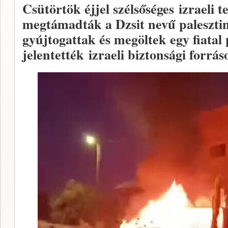
Csütörtök éjjel szélsőséges izraeli t
megtámadták a Dzsit nevű palesztin
gyújtogattak és megöltek egy fiatal p
jelentették izraeli biztonsági forrá