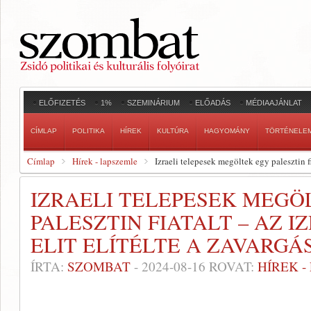
ELŐFIZETÉS
1%
SZEMINÁRIUM
ELŐADÁS
MÉDIAAJÁNLAT
CÍMLAP
POLITIKA
HÍREK
KULTÚRA
HAGYOMÁNY
TÖRTÉNELE
Címlap
Hírek - lapszemle
Izraeli telepesek megöltek egy palesztin fia
IZRAELI TELEPESEK MEGÖ
PALESZTIN FIATALT – AZ I
ELIT ELÍTÉLTE A ZAVARG
ÍRTA:
SZOMBAT
-
2024-08-16
ROVAT:
HÍREK 