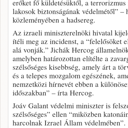
erőket fő küldetésüktől, a terrorizmu
lakosok biztonságának védelmétől” – 
közleményében a hadsereg.
Az izraeli miniszterelnöki hivatal kije
ítéli meg az incidenst, a “felelősöket e
alá vonják.” Jichák Hercog államelnök
amelyben határozottan elítélte a zava
szélsőséges kisebbség, amely árt a tö
és a telepes mozgalom egészének, amel
nemzetközi hírnevét ebben a különöse
időszakban” – írta Hercog.
Joáv Galant védelmi miniszter is felsz
szélsőséges” ellen “miközben katonái
harcolnak Izrael Állam védelmében”. 