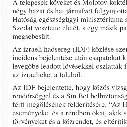
A telepesek köveket és Molotov-koktél
négy házat és hat járművet felgyújtot
Hatóság egészségügyi minisztériuma s
Szedat vesztette életét, s egy másik pa
megsebesült.
Az izraeli hadsereg (IDF) közlése sze
incidens bejelentése után csapatokat k
levegőbe leadott lövésekkel oszlatták f
az izraelieket a faluból.
Az IDF bejelentette, hogy közös vizsgá
rendőrséggel és a Sin Bet belbiztonsági
férfi megölésének felderítésére. “Az ID
eseményeket és a rendbontókat, akik sé
törvényeket és a közrendet, és eltéríti