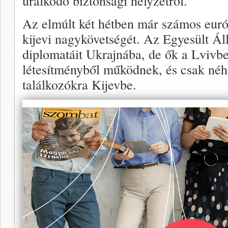
uralkodó biztonsági helyzetről.
Az elmúlt két hétben már számos európ
kijevi nagykövetségét. Az Egyesült Ál
diplomatáit Ukrajnába, de ők a Lvivbe
létesítményből működnek, és csak né
találkozókra Kijevbe.