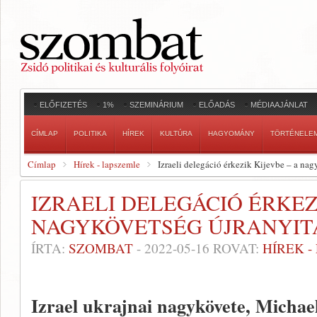
ELŐFIZETÉS
1%
SZEMINÁRIUM
ELŐADÁS
MÉDIAAJÁNLAT
CÍMLAP
POLITIKA
HÍREK
KULTÚRA
HAGYOMÁNY
TÖRTÉNELE
Címlap
Hírek - lapszemle
Izraeli delegáció érkezik Kijevbe – a nag
IZRAELI DELEGÁCIÓ ÉRKEZ
NAGYKÖVETSÉG ÚJRANYIT
ÍRTA:
SZOMBAT
-
2022-05-16
ROVAT:
HÍREK 
Izrael ukrajnai nagykövete, Michae