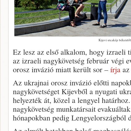
Kijevi utcakép békeidő
Ez lesz az első alkalom, hogy izraeli 
az izraeli nagykövetség február végi e
orosz invázió miatt került sor –
írja
az 
Az ukrajnai orosz invázió előtti napok
nagykövetséget Kijevből a nyugati ukr
helyezték át, közel a lengyel határhoz
nagykövetség munkatársait evakuáltak
hónapokban pedig Lengyelországból d
Az elmúlt hetekben belső megbeszélés