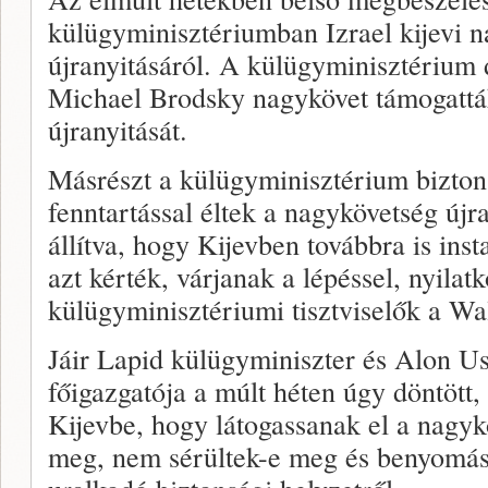
külügyminisztériumban Izrael kijevi 
újranyitásáról. A külügyminisztérium
Michael Brodsky nagykövet támogattá
újranyitását.
Másrészt a külügyminisztérium biztonsá
fenntartással éltek a nagykövetség újr
állítva, hogy Kijevben továbbra is insta
azt kérték, várjanak a lépéssel, nyilat
külügyminisztériumi tisztviselők a Wa
Jáir Lapid külügyminiszter és Alon Us
főigazgatója a múlt héten úgy döntött
Kijevbe, hogy látogassanak el a nagyk
meg, nem sérültek-e meg és benyomás